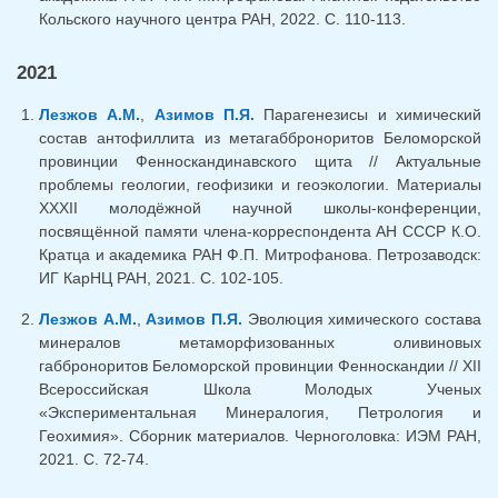
Кольского научного центра РАН, 2022. С. 110-113.
2021
Лезжов А.М.
,
Азимов П.Я.
Парагенезисы и химический
состав антофиллита из метагабброноритов Беломорской
провинции Фенноскандинавского щита // Актуальные
проблемы геологии, геофизики и геоэкологии. Материалы
XXXII молодёжной научной школы-конференции,
посвящённой памяти члена-корреспондента АН СССР К.О.
Кратца и академика РАН Ф.П. Митрофанова. Петрозаводск:
ИГ КарНЦ РАН, 2021. С. 102-105.
Лезжов А.М.
,
Азимов П.Я.
Эволюция химического состава
минералов метаморфизованных оливиновых
габброноритов Беломорской провинции Фенноскандии // XII
Всероссийская Школа Молодых Ученых
«Экспериментальная Минералогия, Петрология и
Геохимия». Сборник материалов. Черноголовка: ИЭМ РАН,
2021. С. 72-74.