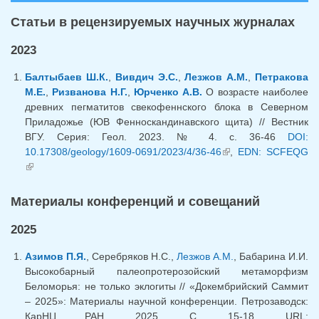
Статьи в рецензируемых научных журналах
2023
Балтыбаев Ш.К.
,
Вивдич Э.С.
,
Лезжов А.М.
,
Петракова
М.Е.
,
Ризванова Н.Г.
,
Юрченко А.В.
О возрасте наиболее
древних пегматитов свекофеннского блока в Северном
Приладожье (ЮВ Фенноскандинавского щита) // Вестник
ВГУ. Серия: Геол. 2023. № 4. с. 36-46
DOI:
10.17308/geology/1609-0691/2023/4/36-46
(внешняя ссылка)
,
EDN: SCFEQG
(внешняя ссылка)
Материалы конференций и совещаний
2025
Азимов П.Я.
, Серебряков Н.С.,
Лезжов А.М.
, Бабарина И.И.
Высокобарный палеопротерозойский метаморфизм
Беломорья: не только эклогиты // «Докембрийский Саммит
– 2025»: Материалы научной конференции. Петрозаводск:
КарНЦ РАН. 2025. С. 15-18. URL: