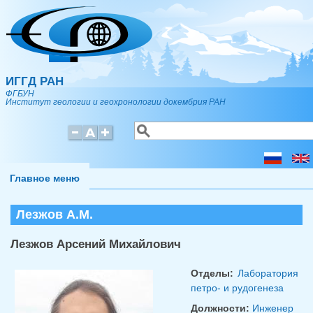
Перейти к основному содержанию
ИГГД РАН
ФГБУН
Институт геологии и геохронологии докембрия РАН
Поиск
Форма поиска
Главное меню
Лезжов А.М.
Лезжов Арсений Михайлович
Отделы:
Лаборатория
петро- и рудогенеза
Должности:
Инженер