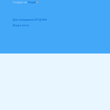
Создано на
Drupal
(внешняя ссылка)
Для сотрудников ИГГД РАН
Вход в почту