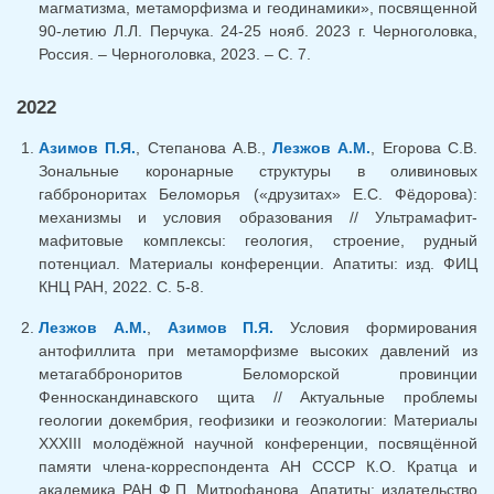
магматизма, метаморфизма и геодинамики», посвященной
90-летию Л.Л. Перчука. 24-25 нояб. 2023 г. Черноголовка,
Россия. – Черноголовка, 2023. – C. 7.
2022
Азимов П.Я.
, Степанова А.В.,
Лезжов А.М.
, Егорова С.В.
Зональные коронарные структуры в оливиновых
габброноритах Беломорья («друзитах» Е.С. Фёдорова):
механизмы и условия образования // Ультрамафит-
мафитовые комплексы: геология, строение, рудный
потенциал. Материалы конференции. Апатиты: изд. ФИЦ
КНЦ РАН, 2022. С. 5-8.
Лезжов А.М.
,
Азимов П.Я.
Условия формирования
антофиллита при метаморфизме высоких давлений из
метагабброноритов Беломорской провинции
Фенноскандинавского щита // Актуальные проблемы
геологии докембрия, геофизики и геоэкологии: Материалы
XXXIII молодёжной научной конференции, посвящённой
памяти члена-корреспондента АН СССР К.О. Кратца и
академика РАН Ф.П. Митрофанова. Апатиты: издательство