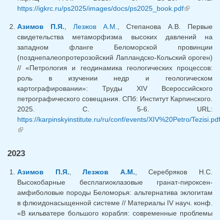
https://igkrc.ru/ps2025/images/docs/ps2025_book.pdf
(внешняя
ссылка)
Азимов П.Я.
,
Лезжов А.М.
, Степанова А.В. Первые
свидетельства метаморфизма высоких давлений на
западном фланге Беломорской провинции
(позднепалеопротерозойский Лапландско-Кольский ороген)
// «Петрология и геодинамика геологических процессов:
роль в изучении недр и геологическом
картографировании»: Труды XIV Всероссийского
петрографического совещания. СПб: Институт Карпинского.
2025. С. 5-6. URL:
https://karpinskyinstitute.ru/ru/conf/events/XIV%20Petro/Tezisi.pd
(внешняя ссылка)
2023
Азимов П.Я.
,
Лезжов А.М.
, Серебряков Н.С.
Высокобарные бесплагиоклазовые гранат-пироксен-
амфиболовые породы Беломорья: альтернатива эклогитам
в флюидонасыщенной системе // Материалы IV науч. конф.
«В кильватере большого корабля: современные проблемы