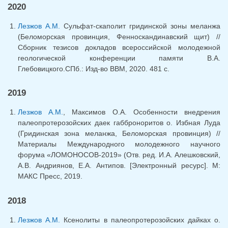
2020
Лезжов А.М.
Сульфат-скаполит гридинской зоны меланжа
(Беломорская провинция, Фенноскандинавский щит) //
Сборник тезисов докладов всероссийской молодежной
геологической конференции памяти В.А.
Глебовицкого.СПб.: Изд-во ВВМ, 2020. 481 с.
2019
Лезжов А.М.
, Максимов О.А. Особенности внедрения
палеопротерозойских даек габброноритов о. Избная Луда
(Гридинская зона меланжа, Беломорская провинция) //
Материалы Международного молодежного научного
форума «ЛОМОНОСОВ-2019» (Отв. ред. И.А. Алешковский,
А.В. Андриянов, Е.А. Антипов. [Электронный ресурс]. М:
МАКС Пресс, 2019.
2018
Лезжов А.М.
Ксенолиты в палеопротерозойских дайках о.