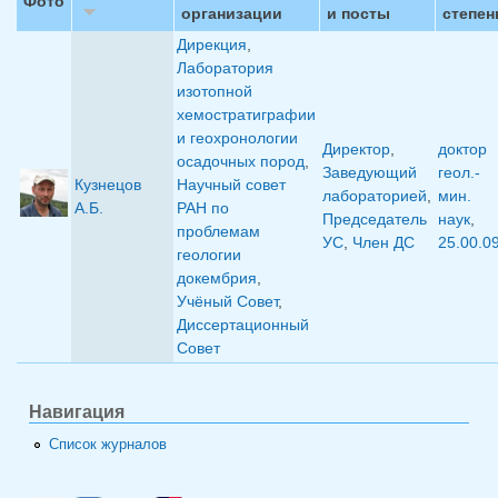
Фото
организации
и посты
степен
Дирекция
,
Лаборатория
изотопной
хемостратиграфии
и геохронологии
Директор
,
доктор
осадочных пород
,
Заведующий
геол.-
Кузнецов
Научный совет
лабораторией
,
мин.
А.Б.
РАН по
Председатель
наук
,
проблемам
УС
,
Член ДС
25.00.0
геологии
докембрия
,
Учёный Совет
,
Диссертационный
Совет
Навигация
Список журналов