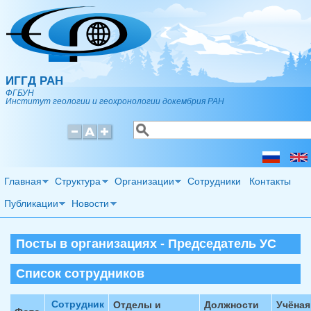
Перейти к основному содержанию
ИГГД РАН
ФГБУН
Институт геологии и геохронологии докембрия РАН
Поиск
Форма поиска
Главная
Структура
Организации
Сотрудники
Контакты
Публикации
Новости
Посты в организациях - Председатель УС
Список сотрудников
Сотрудник
Отделы и
Должности
Учёная