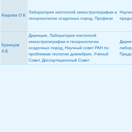
Лаборатория изотопной хемостратиграфии и
Научн
Каурова О.К.
геохронологии осадочных пород
,
Профком
предс
Дирекция
,
Лаборатория изотопной
хемостратиграфии и геохронологии
Дирек
Кузнецов
осадочных пород
,
Научный совет РАН по
лабор
А.Б.
проблемам геологии докембрия
,
Учёный
Предс
Совет
,
Диссертационный Совет