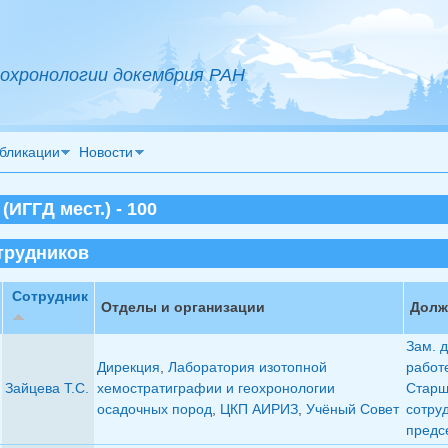
охронологии докембрия РАН
бликации
Новости
ИГГД мест.) - 100
трудников
Сотрудник
Отделы и организации
Долж
Зам. 
Дирекция
,
Лаборатория изотопной
работ
Зайцева Т.С.
хемостратиграфии и геохронологии
Старш
осадочных пород
,
ЦКП АИРИЗ
,
Учёный Совет
сотру
предс