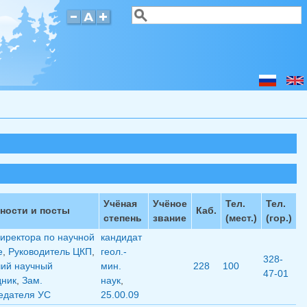
Поиск
Форма поиска
Учёная
Учёное
Тел.
Тел.
ности и посты
Каб.
степень
звание
(мест.)
(гор.)
директора по научной
кандидат
е
,
Руководитель ЦКП
,
геол.-
328-
ий научный
мин.
228
100
47-01
дник
,
Зам.
наук
,
едателя УС
25.00.09