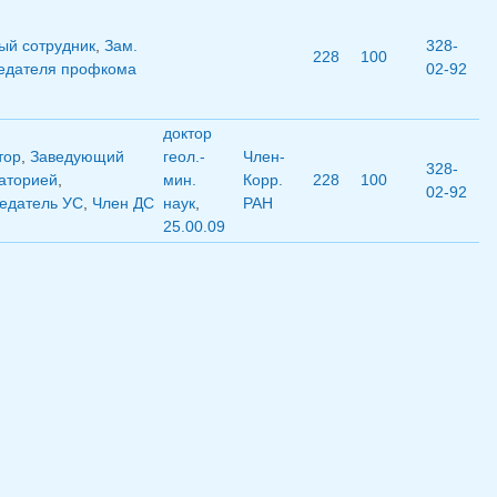
ый сотрудник
,
Зам.
328-
228
100
едателя профкома
02-92
доктор
тор
,
Заведующий
геол.-
Член-
328-
аторией
,
мин.
Корр.
228
100
02-92
едатель УС
,
Член ДС
наук
,
РАН
25.00.09