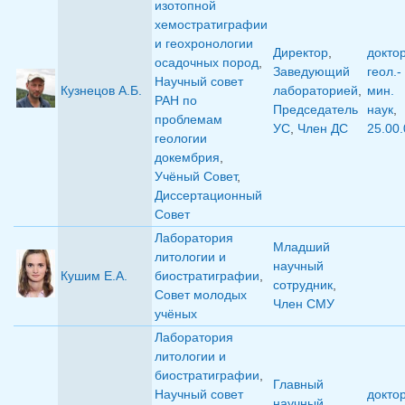
изотопной
хемостратиграфии
и геохронологии
Директор
,
докто
осадочных пород
,
Заведующий
геол.-
Научный совет
Кузнецов А.Б.
лабораторией
,
мин.
РАН по
Председатель
наук
,
проблемам
УС
,
Член ДС
25.00.
геологии
докембрия
,
Учёный Совет
,
Диссертационный
Совет
Лаборатория
Младший
литологии и
научный
Кушим Е.А.
биостратиграфии
,
сотрудник
,
Совет молодых
Член СМУ
учёных
Лаборатория
литологии и
биостратиграфии
,
Главный
Научный совет
докто
научный