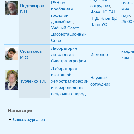
РАН по
геол.-
Подковыров
сотрудник
,
проблемам
мин.
В.Н.
Член НС РАН
геологии
наук
,
ПГД
,
Член ДС
,
докембрия
,
25.00.
Член УС
Учёный Совет
,
Диссертационный
Совет
Лаборатория
Силиванов
канди
литологии и
Инженер
М.О.
хим. н
биостратиграфии
Лаборатория
изотопной
Научный
Турченко Т.Л.
хемостратиграфии
сотрудник
и геохронологии
осадочных пород
Навигация
Список журналов