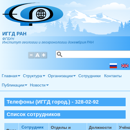
Перейти к основному содержанию
ИГГД РАН
ФГБУН
Институт геологии и геохронологии докембрия РАН
Поиск
Форма поиска
Главная
Структура
Организации
Сотрудники
Контакты
Публикации
Новости
Телефоны (ИГГД город.) - 328-02-92
Список сотрудников
Сотрудник
Отделы и
Должности
Учён