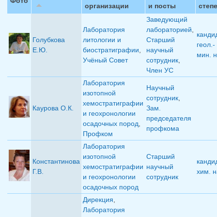
Фото
организации
и посты
степ
Заведующий
Лаборатория
лабораторией
,
канди
Голубкова
литологии и
Старший
геол.-
Е.Ю.
биостратиграфии
,
научный
мин. н
Учёный Совет
сотрудник
,
Член УС
Лаборатория
Научный
изотопной
сотрудник
,
хемостратиграфии
Каурова О.К.
Зам.
и геохронологии
председателя
осадочных пород
,
профкома
Профком
Лаборатория
изотопной
Старший
Константинова
канди
хемостратиграфии
научный
Г.В.
хим. н
и геохронологии
сотрудник
осадочных пород
Дирекция
,
Лаборатория