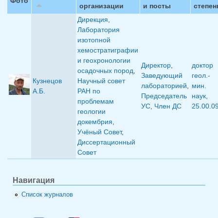
Фото
организации
и посты
степен
Дирекция
,
Лаборатория
изотопной
хемостратиграфии
и геохронологии
Директор
,
доктор
осадочных пород
,
Заведующий
геол.-
Кузнецов
Научный совет
лабораторией
,
мин.
А.Б.
РАН по
Председатель
наук
,
проблемам
УС
,
Член ДС
25.00.0
геологии
докембрия
,
Учёный Совет
,
Диссертационный
Совет
Навигация
Список журналов