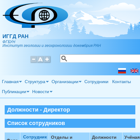
Перейти к основному содержанию
ИГГД РАН
ФГБУН
Институт геологии и геохронологии докембрия РАН
Поиск
Форма поиска
Главная
Структура
Организации
Сотрудники
Контакты
Публикации
Новости
Должности - Директор
Список сотрудников
Сотрудник
Отделы и
Должности
Учёная