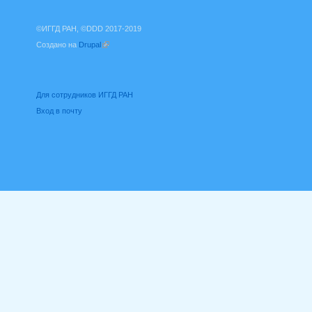
©ИГГД РАН, ©DDD 2017-2019
Создано на
Drupal
(внешняя ссылка)
Для сотрудников ИГГД РАН
Вход в почту