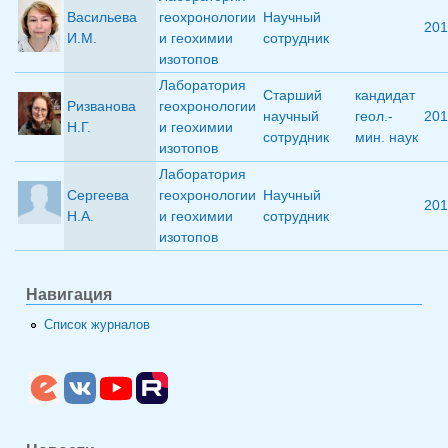
Васильева
геохронологии
Научный
201
И.М.
и геохимии
сотрудник
изотопов
Лаборатория
Старший
кандидат
Ризванова
геохронологии
научный
геол.-
201
Н.Г.
и геохимии
сотрудник
мин. наук
изотопов
Лаборатория
Сергеева
геохронологии
Научный
201
Н.А.
и геохимии
сотрудник
изотопов
Навигация
Список журналов