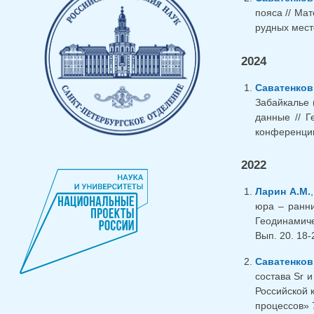
пояса // Ма
рудных мест
2024
Саватенков
Забайкалье 
данные // Г
конференции.
2022
Ларин А.М.
юра – ранни
Геодинамиче
Вып. 20. 18-
Саватенков
состава Sr 
Российской 
процессов» 7