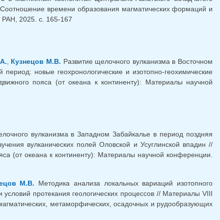
 «Соотношение времени образования магматических формаций и
РАН, 2025. с. 165-167
А.
,
Кузнецов М.В.
Развитие щелочного вулканизма в Восточном
й период: новые геохронологические и изотопно-геохимические
вижного пояса (от океана к континенту): Материалы научной
очного вулканизма в Западном Забайкалье в период поздняя
учения вулканических полей Оловской и Усуглинской впадин //
са (от океана к континенту): Материалы научной конференции.
ецов М.В.
Методика анализа локальных вариаций изотопного
и условий протекания геологических процессов // Материалы VIII
 магматических, метаморфических, осадочных и рудообразующих