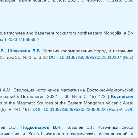
 eclogite mantle source // Lithos. 2024. V. 486-487. P. 1-16.
DOI:
us trachytes and basement rocks from northeastern Mongolia: a Sr-
eart.2023.1156559
(внешняя ссылка)
.В.
,
Шпакович Л.В.
Условия формирования пород и источники
3, том 31, № 1, с. 3-28
DOI: 10.31857/S0869590323010107 (Rus)
ий А.М. Эволюция источников магматизма Восточно-Монгольской
ваний // Петрология. 2022. Т. 30. № 5. С. 457-479. |
Kuznetsov
on of the Magmatic Sources of the Eastern Mongolian Volcanic Area:
(5). P. 441-461.
DOI: 10.31857/S086959032205003X (Rus)
(внешняя
,
DOI:
ссылка)
еев Э.З.,
Подковыров В.Н.
, Ковалев С.Г. Источники сноса
мических и Sm-Nd изотопно-геохимических исследований //