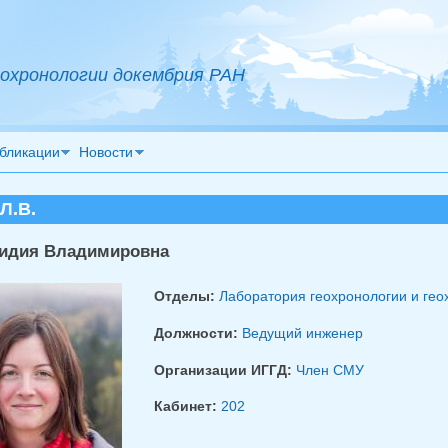
охронологии докембрия РАН
бликации
Новости
Л.В.
идия Владимировна
Отделы:
Лаборатория геохронологии и гео
Должности:
Ведущий инженер
Организации ИГГД:
Член СМУ
Кабинет:
202