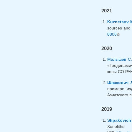
2021
Kuznetsov 
sources and 
8806
(внешня
2020
Малышев С.
«Геодинамич
коры СО РАН,
Шпакович Л
примере из
Азиатского п
2019
Shpakovich 
Xenolith