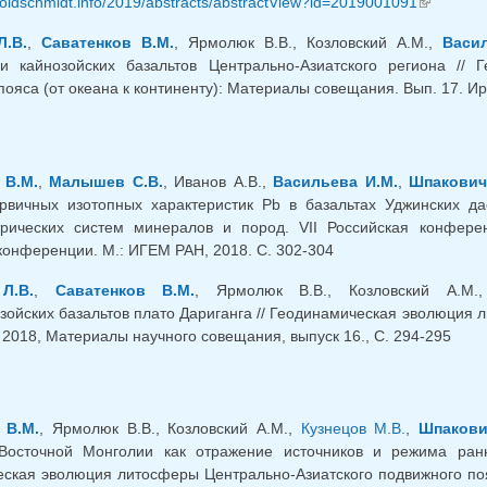
/goldschmidt.info/2019/abstracts/abstractView?id=2019001091
(внешняя
.В.
,
Саватенков В.М.
, Ярмолюк В.В., Козловский А.М.,
Васи
 и кайнозойских базальтов Центрально-Азиатского региона //
ояса (от океана к континенту): Материалы совещания. Вып. 17. Ирк
 В.М.
,
Малышев С.В.
, Иванов А.В.,
Васильева И.М.
,
Шпакович
рвичных изотопных характеристик Pb в базальтах Уджинских да
трических систем минералов и пород. VII Российская конфере
онференции. М.: ИГЕМ РАН, 2018. С. 302-304
Л.В.
,
Саватенков В.М.
, Ярмолюк В.В., Козловский А.М
зойских базальтов плато Дариганга // Геодинамическая эволюция 
 2018, Материалы научного совещания, выпуск 16., С. 294-295
 В.М.
, Ярмолюк В.В., Козловский А.М.,
Кузнецов М.В.
,
Шпакови
 Восточной Монголии как отражение источников и режима ранн
ская эволюция литосферы Центрально-Азиатского подвижного поя