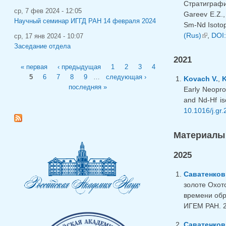
Стратиграфи
ср, 7 фев 2024 - 12:05
Gareev E.Z.
Научный семинар ИГГД РАН 14 февраля 2024
Sm-Nd Isotop
(Rus)
(внешн
,
DOI:
ср, 17 янв 2024 - 10:07
Заседание отдела
2021
Страницы
« первая
‹ предыдущая
1
2
3
4
5
6
7
8
9
…
следующая ›
Kovach V.
,
K
последняя »
Early Neopro
and Nd-Hf is
10.1016/j.gr
Материалы
2025
Саватенков
золоте Охот
времени обр
ИГЕМ РАН. 2
Саватенков