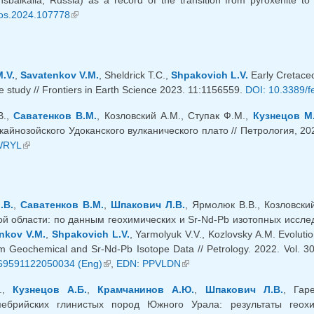
nsbaikalia, Russia) as a record of the transition from pyroxenite to
thos.2024.107778
(внешняя ссылка)
.V.
,
Savatenkov V.M.
, Sheldrick T.C.,
Shpakovich L.V.
Early Cretaceo
 study // Frontiers in Earth Science 2023. 11:1156559.
DOI: 10.3389/f
В.,
Саватенков В.М.
, Козловский А.М., Ступак Ф.М.,
Кузнецов М
айнозойского Удоканского вулканического плато // Петрология, 202
ылка)
WRYL
(внешняя ссылка)
.В.
,
Саватенков В.М.
,
Шпакович Л.В.
, Ярмолюк В.В., Козловск
й области: по данным геохимических и Sr-Nd-Pb изотопных исследо
nkov V.M.
,
Shpakovich L.V.
, Yarmolyuk V.V., Kozlovsky A.M. Evoluti
m Geochemical and Sr-Nd-Pb Isotope Data // Petrology. 2022. Vol. 30
69591122050034 (Eng)
(внешняя ссылка)
,
EDN: PPVLDN
(внешняя ссылка)
В.,
Кузнецов А.Б.
,
Крамчанинов А.Ю.
,
Шпакович Л.В.
, Гар
мебрийских глинистых пород Южного Урала: результаты геохи