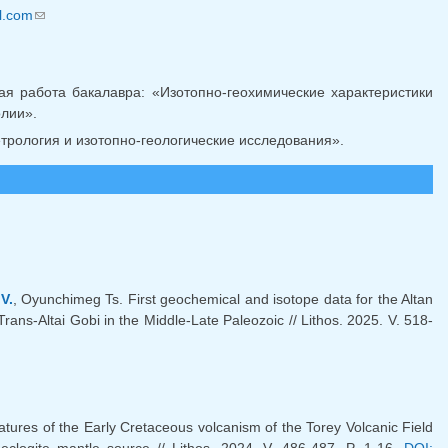
l.com
(ссылка для отправки email)
ая работа бакалавра: «Изотопно-геохимические характеристики
олии».
трология и изотопно-геологические исследования».
V.
, Oyunchimeg Ts. First geochemical and isotope data for the Altan
Trans-Altai Gobi in the Middle-Late Paleozoic // Lithos. 2025. V. 518-
ка)
tures of the Early Cretaceous volcanism of the Torey Volcanic Field