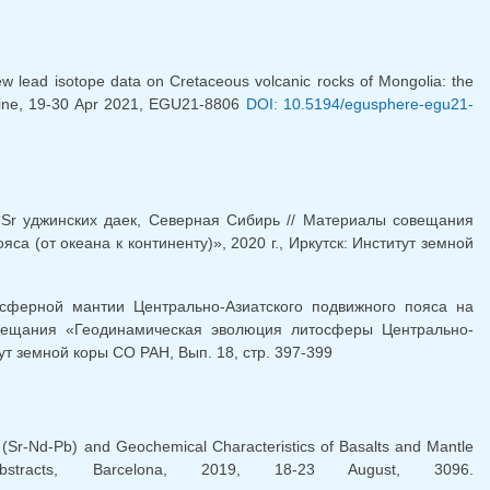
ew lead isotope data on Cretaceous volcanic rocks of Mongolia: the
nline, 19-30 Apr 2021, EGU21-8806
DOI: 10.5194/egusphere-egu21-
 Sr уджинских даек, Северная Сибирь // Материалы совещания
 (от океана к континенту)», 2020 г., Иркутск: Институт земной
ферной мантии Центрально-Азиатского подвижного пояса на
овещания «Геодинамическая эволюция литосферы Центрально-
тут земной коры СО РАН, Вып. 18, стр. 397-399
 (Sr-Nd-Pb) and Geochemical Characteristics of Basalts and Mantle
tracts, Barcelona, 2019, 18-23 August, 3096.