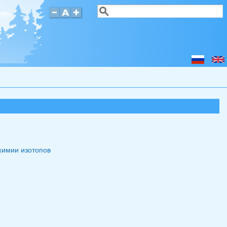
Поиск
Форма поиска
химии изотопов