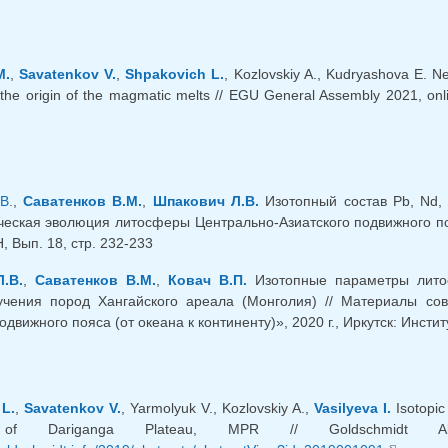
M.
,
Savatenkov V.
,
Shpakovich L.
, Kozlovskiy A., Kudryashova E. N
the origin of the magmatic melts // EGU General Assembly 2021, o
я ссылка)
В.
,
Саватенков В.М.
,
Шпакович Л.В.
Изотопный состав Pb, Nd,
еская эволюция литосферы Центрально-Азиатского подвижного пояса
 Вып. 18, стр. 232-233
.В.
,
Саватенков В.М.
,
Ковач В.П.
Изотопные параметры литос
учения пород Хангайского ареала (Монголия) // Материалы с
одвижного пояса (от океана к континенту)», 2020 г., Иркутск: Инсти
L.
,
Savatenkov V.
, Yarmolyuk V., Kozlovskiy A.,
Vasilyeva I.
Isotopic
s of Dariganga Plateau, MPR // Goldschmidt Abs