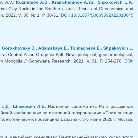
ov A.V.,
Kuznetsov A.B.
,
Kramchaninov A.Yu.
,
Shpakovich L.V.
,
ian Clay Rocks in the Southern Urals: Results of Geochemical and
on. 2022. V. 30. № 1. P. 30-51.
DOI: 10.31857/S0869592X22010045
ка)
,
Gorokhovsky B.
,
Adamskaya E.
,
Tolmacheva E.
,
Shpakovich L.
tral Central Asian Orogenic Belt: New geological, geochronological,
ern Mongolia // Gondwana Research. 2021. V. 91. P. 254-276.
DOI:
 Е.Д.,
Шпакович Л.В.
Изотопная систематика Pb в рассыпном
ссийской конференции по изотопной геохронологии «Соотношение
ллогенических провинциях Евразии». 3-5 июня 2025 г. Москва,
b в мантийных ксенолитах Центрально-Азиатского складчатого