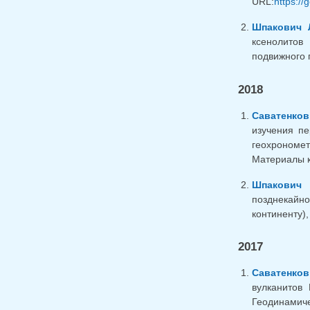
URL:
https:/
Шпакович Л
ксенолитов
подвижного п
2018
Саватенков
изучения пе
геохрономе
Материалы к
Шпакович 
позднекайно
континенту),
2017
Саватенков
вулканитов
Геодинамиче