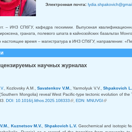
Электронная почта:
lydia.shpakovich@gmai
 гг. – ИНЗ СПбГУ, кафедра геохимии. Выпускная квалификационн
ироксена, граната, полевого шпата в кайнозойских базальтах Монг
по настоящее время – магистратура в ИНЗ СПбГУ, направление: «Пе
ии
ецензируемых научных журналах
V.
, Kozlovsky A.M.,
Savatenkov V.M.
, Yarmolyuk V.V.,
Shpakovich L.
 (Southern Mongolia) reveal West Pacific-type tectonic evolution of the 
33.
DOI: 10.1016/j.lithos.2025.108333
(внешняя ссылка)
,
EDN: MNUVGI
(внешняя ссыл
V.M.
,
Kuznetsov M.V.
,
Shpakovich L.V.
Geochemical and isotopic fea