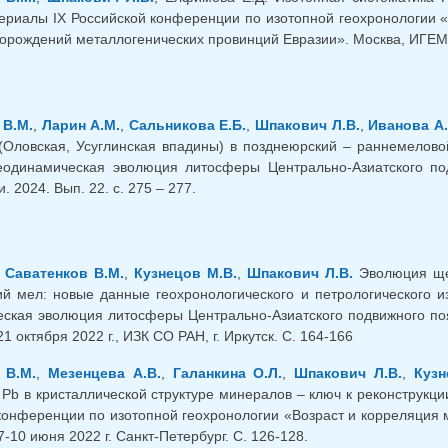
териалы IX Российской конференции по изотопной геохронологии
орождений металлогенических провинций Евразии». Москва, ИГЕМ 
 В.М.
,
Ларин А.М.
,
Сальникова Е.Б.
,
Шпакович Л.В.
,
Иванова А.
(Оловская, Усуглинская впадины) в позднеюрский – раннемелово
еодинамическая эволюция литосферы Центрально-Азиатского под
 2024. Вып. 22. с. 275 – 277.
,
Саватенков В.М.
,
Кузнецов М.В.
,
Шпакович Л.В.
Эволюция щел
й мел: новые данные геохронологического и петрологического из
ская эволюция литосферы Центрально-Азиатского подвижного поя
21 октября 2022 г., ИЗК СО РАН, г. Иркутск. С. 164-166
 В.М.
,
Мезенцева А.В.
,
Галанкина О.Л.
,
Шпакович Л.В.
,
Кузн
и Pb в кристаллической структуре минералов – ключ к реконструкци
конференции по изотопной геохронологии «Возраст и корреляция
-10 июня 2022 г. Санкт-Петербург. С. 126-128.