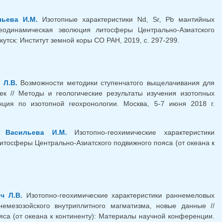
 ссылка)
льева И.М.
Изотопные характеристики Nd, Sr, Pb мантийных
 Геодинамическая эволюция литосферы Центрально-Азиатского
утск: Институт земной коры СО РАН, 2019, с. 297-299.
 Л.В.
Возможности методики ступенчатого выщелачивания для
ек // Методы и геологические результаты изучения изотопных
нция по изотопной геохронологии. Москва, 5-7 июня 2018 г.
.,
Васильева И.М.
Изотопно-геохимические характеристики
литосферы Центрально-Азиатского подвижного пояса (от океана к
ч Л.В.
Изотопно-геохимические характеристики раннемеловых
емезозойского внутриплитного магматизма, новые данные //
са (от океана к континенту): Материалы научной конференции.