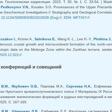
я. Геологическая корреляция. 2022. Т. 30. № 1. С. 33-54. | Masl
,
Podkovyrov V.N.
, Kovalev S.G. Provenances of the Upper Precambr
e Geochemical Investigations // Stratigraphy and Geological Correlati
яя ссылка)
 10.1134/S0869593822010038 (Eng)
(внешняя ссылка)
,
EDN: WFTIGY
(внешняя ссыл
ozakov I.
, Kröner A.,
Salnikova E.
, Wang K.-L., Lee H.-Y.,
Plotkina J.
terozoic crustal growth and microcontinent formation of the north-cen
otopic data on the Melange Zone within the Zavkhan terrane, west
.2020.12.022
(внешняя ссылка)
 конференций и совещаний
 В.М.
,
Якубович О.В.
, Павлова М.А.,
Сергеева Н.А.
, Елфимова
ско-Чукотского вулканоплутонического пояса // Материалы IX Ро
азования магматических формаций и рудных месторождений в мета
025. С. 167-169.
 В.М.
,
Шпакович Л.В.
, Елфимова Е.Д. Изотопная систематика P