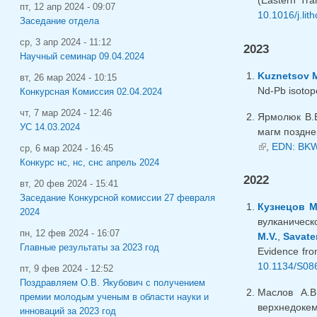
(Eastern Tra
пт, 12 апр 2024 - 09:07
10.1016/j.li
Заседание отдела
ср, 3 апр 2024 - 11:12
2023
Научный семинар 09.04.2024
Kuznetsov M
вт, 26 мар 2024 - 10:15
Nd-Pb isotope
Конкурсная Комиссия 02.04.2024
чт, 7 мар 2024 - 12:46
Ярмолюк В.
УС 14.03.2024
магм позднек
(внешняя сс
,
EDN: BK
ср, 6 мар 2024 - 16:45
Конкурс нс, нс, снс апрель 2024
2022
вт, 20 фев 2024 - 15:41
Заседание Конкурсной комиссии 27 февраля
Кузнецов М
2024
вулканическо
пн, 12 фев 2024 - 16:07
M.V.
,
Savate
Главные результаты за 2023 год
Evidence fro
10.1134/S08
пт, 9 фев 2024 - 12:52
Поздравляем О.В. Якубович с получением
Маслов А.
премии молодым ученым в области науки и
верхнедоке
инноваций за 2023 год