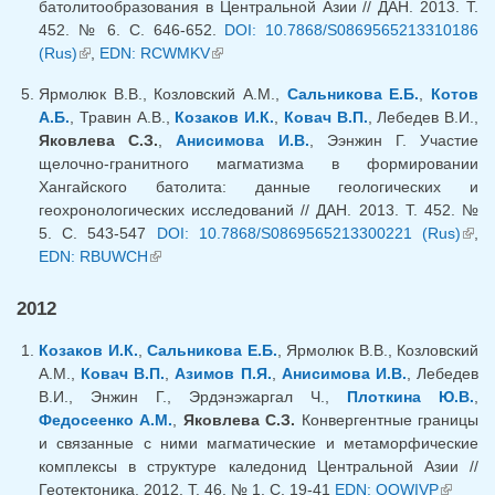
батолитообразования в Центральной Азии // ДАН. 2013. Т.
452. № 6. С. 646-652.
DOI: 10.7868/S0869565213310186
(Rus)
(внешняя ссылка)
,
EDN: RCWMKV
(внешняя ссылка)
Ярмолюк В.В., Козловский А.М.,
Сальникова Е.Б.
,
Котов
А.Б.
, Травин А.В.,
Козаков И.К.
,
Ковач В.П.
, Лебедев В.И.,
Яковлева С.З.
,
Анисимова И.В.
, Ээнжин Г. Участие
щелочно-гранитного магматизма в формировании
Хангайского батолита: данные геологических и
геохронологических исследований // ДАН. 2013. Т. 452. №
5. С. 543-547
DOI: 10.7868/S0869565213300221 (Rus)
(вн
,
EDN: RBUWCH
(внешняя ссылка)
ссыл
2012
Козаков И.К.
,
Сальникова Е.Б.
, Ярмолюк В.В., Козловский
А.М.,
Ковач В.П.
,
Азимов П.Я.
,
Анисимова И.В.
, Лебедев
В.И., Энжин Г., Эрдэнэжаргал Ч.,
Плоткина Ю.В.
,
Федосеенко А.М.
,
Яковлева С.З.
Конвергентные границы
и связанные с ними магматические и метаморфические
комплексы в структуре каледонид Центральной Азии //
Геотектоника. 2012. Т. 46. № 1. С. 19-41
EDN: OOWIVP
(внешн