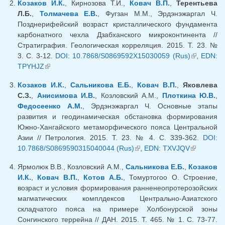
Козаков И.К.
, Кирнозова Т.И.,
Ковач В.П.
,
Терентьева
Л.Б.
,
Толмачева Е.В.
, Фугзан М.М., Эрдэнэжаргал Ч.
Позднерифейский возраст кристаллического фундамента
карбонатного чехла Дзабханского микроконтинента //
Стратиграфия. Геологическая корреляция. 2015. Т. 23. №
3. С. 3-12.
DOI: 10.7868/S0869592X15030059 (Rus)
(внешняя
,
EDN:
TPYHJZ
(внешняя ссылка)
ссылка)
Козаков И.К.
,
Сальникова Е.Б.
,
Ковач В.П.
,
Яковлева
С.З.
,
Анисимова И.В.
, Козловский А.М.,
Плоткина Ю.В.
,
Федосеенко А.М.
, Эрдэнэжаргал Ч. Основные этапы
развития и геодинамическая обстановка формирования
Южно-Хангайского метаморфического пояса Центральной
Азии // Петрология. 2015. Т. 23. № 4. С. 339-362.
DOI:
10.7868/S0869590315040044 (Rus)
(внешняя ссылка)
,
EDN: TXVJQV
(внешняя
ссылка)
Ярмолюк В.В., Козловский А.М.,
Сальникова Е.Б.
,
Козаков
И.К.
,
Ковач В.П.
,
Котов А.Б.
, Томуртогоо О. Строение,
возраст и условия формирования ранненеопротерозойских
магматических комплдексов Центрально-Азиатского
складчатого пояса на примере Холбонурской зоны
Сонгинского террейна // ДАН. 2015. Т. 465. № 1. С. 73-77.