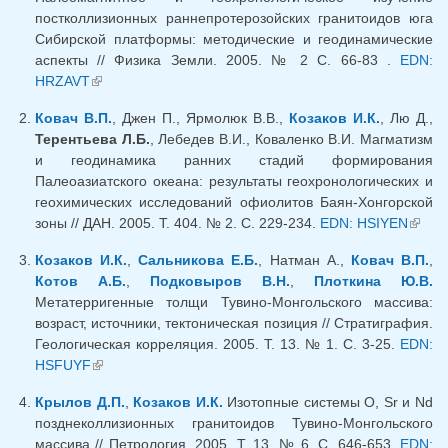
постколлизионных раннепротерозойских гранитоидов юга
Сибирской платформы: методические и геодинамические
аспекты // Физика Земли. 2005. № 2 С. 66-83 .
EDN:
HRZAVT
(внешняя ссылка)
Ковач В.П.
, Джен П., Ярмолюк В.В.,
Козаков И.К.
, Лю Д.,
Терентьева Л.Б.
, Лебедев В.И., Коваленко В.И. Магматизм
и геодинамика ранних стадий формирования
Палеоазиатского океана: результаты геохронологических и
геохимических исследований офиолитов Баян-Хонгорской
зоны // ДАН. 2005. Т. 404. № 2. С. 229-234.
EDN: HSIYEN
(внеш
ссылк
Козаков И.К.
,
Сальникова Е.Б.
, Натман А.,
Ковач В.П.
,
Котов А.Б.
,
Подковыров В.Н.
,
Плоткина Ю.В.
Метатерригенные толщи Тувино-Монгольского массива:
возраст, источники, тектоническая позиция // Стратиграфия.
Геологическая корреляция. 2005. Т. 13. № 1. С. 3-25.
EDN:
HSFUYF
(внешняя ссылка)
Крылов Д.П.
,
Козаков И.К.
Изотопные системы O, Sr и Nd
позднеколлизионных гранитоидов Тувино-Монгольского
массива // Петрология. 2005. Т. 13. № 6. С. 646-653.
EDN: