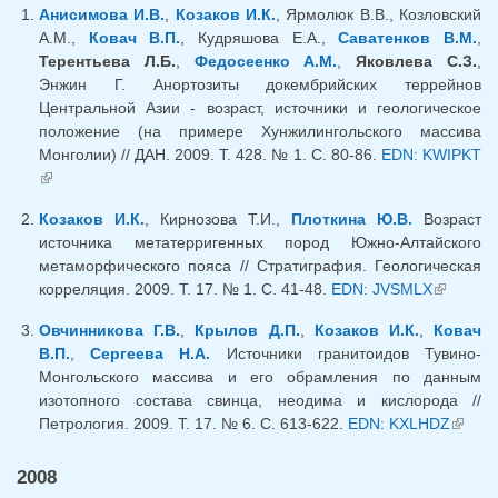
Анисимова И.В.
,
Козаков И.К.
, Ярмолюк В.В., Козловский
А.М.,
Ковач В.П.
, Кудряшова Е.А.,
Саватенков В.М.
,
Терентьева Л.Б.
,
Федосеенко А.М.
,
Яковлева С.З.
,
Энжин Г. Анортозиты докембрийских террейнов
Центральной Азии - возраст, источники и геологическое
положение (на примере Хунжилингольского массива
Монголии) // ДАН. 2009. Т. 428. № 1. С. 80-86.
EDN: KWIPKT
(внешняя ссылка)
Козаков И.К.
, Кирнозова Т.И.,
Плоткина Ю.В.
Возраст
источника метатерригенных пород Южно-Алтайского
метаморфического пояса // Стратиграфия. Геологическая
корреляция. 2009. Т. 17. № 1. С. 41-48.
EDN: JVSMLX
(внешня
ссылка)
Овчинникова Г.В.
,
Крылов Д.П.
,
Козаков И.К.
,
Ковач
В.П.
,
Сергеева Н.А.
Источники гранитоидов Тувино-
Монгольского массива и его обрамления по данным
изотопного состава свинца, неодима и кислорода //
Петрология. 2009. Т. 17. № 6. С. 613-622.
EDN: KXLHDZ
(внеш
ссылк
2008