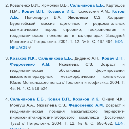
Коваленко В.И., Ярмолюк В.В.,
Сальникова Е.Б.
, Карташов
П.М.,
Ковач В.П.
,
Козаков И.К.
, Козловский А.М.,
Котов
А.Б.
, Пономарчук В.А.,
Яковлева С.З.
Халдзан-
Бурегтейский массив щелочных и редкометальных
магматических пород: строение, геохронология и
геодинамическое положение в каледонидах Западной
Монголии // Петрология. 2004. Т. 12. № 5. С. 467-494.
EDN:
NKUACG
(внешняя ссылка)
Козаков И.К.
,
Сальникова Е.Б.
, Диденко А.Н.,
Ковач В.П.
,
Федосеенко А.М.
,
Яковлева С.З.
Возраст и
геодинамическая обстановка формирования
высокотемпературных метаморфических комплексов
Южно-Монгольского пояса // Геология и геофизика. 2004. Т.
45. № 4. С. 519-524.
Сальникова Е.Б.
,
Ковач В.П.
,
Козаков И.К.
, Ойдуп Ч.К.,
Монгуш А.А.,
Яковлева С.З.
,
Федосеенко А.М.
Возраст и
геодинамическая позиция мажалыкского перидотит-
пироксенит-анортозит-габбрового комплекса (Восточная
Тува) // Петрология. 2004. Т. 12. № 6. С. 656-652.
EDN: