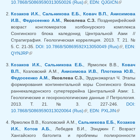
10.7868/S0869590313050026 (Rus)
(внешняя ссылка)
,
EDN: QJGICN
(внешняя
ссылка)
Козаков И.К.
,
Сальникова Е.Б.
,
Ковач В.П.
,
Анисимова
И.В.
,
Федосеенко А.М.
,
Яковлева С.З.
Позднерифейский
возраст конгломератов холбонурского комплекса
Сонгинского блока каледонид Центральной Азии //
Стратиграфия. Геологическая корреляция. 2013. Т. 21. №
5. С. 21-35.
DOI: 10.7868/S0869592X13050049 (Rus)
(внешняя
,
EDN:
QYNJRP
(внешняя ссылка)
ссылка)
Козаков И.К.
,
Сальникова Е.Б.
, Ярмолюк В.В.,
Ковач
В.П.
, Козловский А.М.,
Анисимова И.В.
,
Плоткина Ю.В.
,
Федосеенко А.М.
,
Яковлева С.З.
, Эрдэнэжаргал Ч. Этапы
формирования континентальной коры Сонгинского блока
раннекаледонского супертеррейна Центральной Азии: 1.
Геологические и геохронологические данные // Петрология.
2013. Т. 21. № 3. С. 227-246.
DOI:
10.7868/S0869590313020064 (Rus)
(внешняя ссылка)
,
EDN: PXLJIN
(внешняя
ссылка)
Ярмолюк В.В., Козловский А.М.,
Сальникова Е.Б.
,
Козаков
И.К.
,
Котов А.Б.
, Лебедев В.И., Ээнджин Г. Возраст
Хангайского батолита и проблемы полихронности