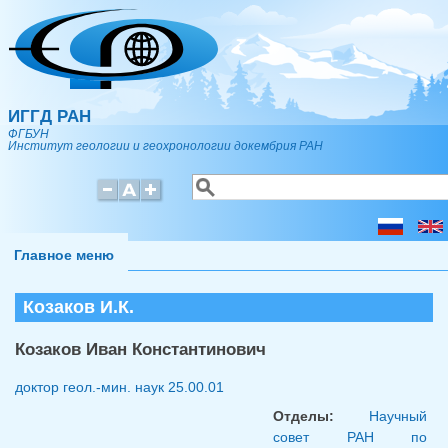
Перейти к основному содержанию
ИГГД РАН
ФГБУН
Институт геологии и геохронологии докембрия РАН
Поиск
Форма поиска
Главное меню
Козаков И.К.
Козаков Иван Константинович
доктор геол.-мин. наук
25.00.01
Отделы:
Научный
совет РАН по