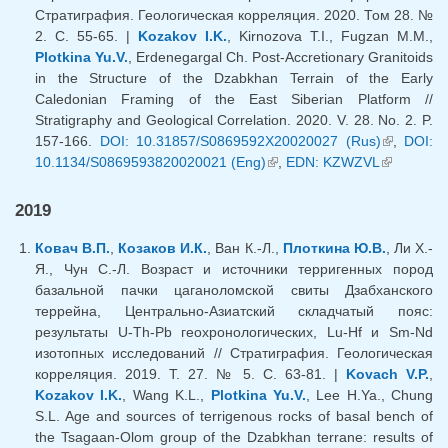
Стратиграфия. Геологическая корреляция. 2020. Том 28. №
2. С. 55-65. |
Kozakov I.K.
, Kirnozova T.I., Fugzan M.M.,
Plotkina Yu.V.
, Erdenegargal Ch. Post-Accretionary Granitoids
in the Structure of the Dzabkhan Terrain of the Early
Caledonian Framing of the East Siberian Platform //
Stratigraphy and Geological Correlation. 2020. V. 28. No. 2. P.
157-166.
DOI: 10.31857/S0869592X20020027 (Rus)
(внешняя
,
DOI:
10.1134/S0869593820020021 (Eng)
(внешняя ссылка)
,
EDN: KZWZVL
(внешняя
ссылка)
ссылка)
2019
Ковач В.П.
,
Козаков И.К.
, Ван К.-Л.,
Плоткина Ю.В.
, Ли Х.-
Я., Чун С.-Л. Возраст и источники терригенных пород
базальной пачки цаганоломской свиты Дзабханского
террейна, Центрально-Азиатский складчатый пояс:
результаты U-Th-Pb геохронологических, Lu-Hf и Sm-Nd
изотопных исследований // Стратиграфия. Геологическая
корреляция. 2019. Т. 27. № 5. С. 63-81. |
Kovach V.P.
,
Kozakov I.K.
, Wang K.L.,
Plotkina Yu.V.
, Lee H.Ya., Chung
S.L. Age and sources of terrigenous rocks of basal bench of
the Tsagaan-Olom group of the Dzabkhan terrane: results of