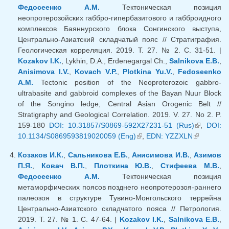
Федосеенко А.М.
Тектоническая позиция
неопротерозойских габбро-гипербазитового и габброидного
комплексов Баяннурского блока Сонгинского выступа,
Центрально-Азиатский складчатый пояс // Стратиграфия.
Геологическая корреляция. 2019. Т. 27. № 2. С. 31-51. |
Kozakov I.K.
, Lykhin, D.A., Erdenegargal Ch.,
Salnikova E.B.
,
Anisimova I.V.
,
Kovach V.P.
,
Plotkina Yu.V.
,
Fedoseenko
A.M.
Tectonic position of the Neoproterozoic gabbro-
ultrabasite and gabbroid complexes of the Bayan Nuur Block
of the Songino ledge, Central Asian Orogenic Belt //
Stratigraphy and Geological Correlation. 2019. V. 27. No 2. P.
159-180
DOI: 10.31857/S0869-592X27231-51 (Rus)
(внешняя
,
DOI:
10.1134/S0869593819020059 (Eng)
(внешняя ссылка)
,
EDN: YZZXLN
(внешняя
ссылка)
ссылка)
Козаков И.К.
,
Сальникова Е.Б.
,
Анисимова И.В.
,
Азимов
П.Я.
,
Ковач В.П.
,
Плоткина Ю.В.
,
Стифеева М.В.
,
Федосеенко А.М.
Тектоническая позиция
метаморфических поясов позднего неопротерозоя-раннего
палеозоя в структуре Тувино-Монгольского террейна
Центрально-Азиатского складчатого пояса // Петрология.
2019. Т. 27. № 1. С. 47-64. |
Kozakov I.K.
,
Salnikova E.B.
,