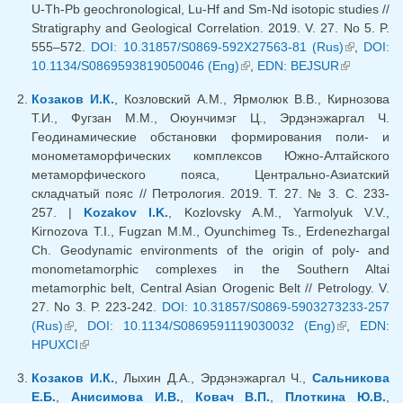
U-Th-Pb geochronological, Lu-Hf and Sm-Nd isotopic studies //
Stratigraphy and Geological Correlation. 2019. V. 27. No 5. P.
555–572.
DOI: 10.31857/S0869-592X27563-81 (Rus)
(внешняя
,
DOI:
10.1134/S0869593819050046 (Eng)
(внешняя ссылка)
,
EDN: BEJSUR
(внешняя
ссылка)
ссылка)
Козаков И.К.
, Козловский А.М., Ярмолюк В.В., Кирнозова
Т.И., Фугзан М.М., Оюунчимэг Ц., Эрдэнэжаргал Ч.
Геодинамические обстановки формирования поли- и
монометаморфических комплексов Южно-Алтайского
метаморфического пояса, Центрально-Азиатский
складчатый пояс // Петрология. 2019. Т. 27. № 3. С. 233-
257. |
Kozakov I.K.
, Kozlovsky A.M., Yarmolyuk V.V.,
Kirnozova T.I., Fugzan M.M., Oyunchimeg Ts., Erdenezhargal
Ch. Geodynamic environments of the origin of poly- and
monometamorphic complexes in the Southern Altai
metamorphic belt, Central Asian Orogenic Belt // Petrology. V.
27. No 3. P. 223-242.
DOI: 10.31857/S0869-5903273233-257
(Rus)
(внешняя ссылка)
,
DOI: 10.1134/S0869591119030032 (Eng)
(внешняя
,
EDN:
HPUXCI
(внешняя ссылка)
ссылка)
Козаков И.К.
, Лыхин Д.А., Эрдэнэжаргал Ч.,
Сальникова
Е.Б.
,
Анисимова И.В.
,
Ковач В.П.
,
Плоткина Ю.В.
,