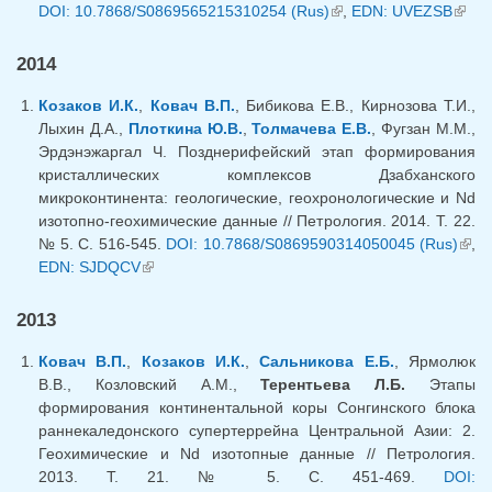
DOI: 10.7868/S0869565215310254 (Rus)
(внешняя ссылка)
,
EDN: UVEZSB
(вне
ссыл
2014
Козаков И.К.
,
Ковач В.П.
, Бибикова Е.В., Кирнозова Т.И.,
Лыхин Д.А.,
Плоткина Ю.В.
,
Толмачева Е.В.
, Фугзан М.М.,
Эрдэнэжаргал Ч. Позднерифейский этап формирования
кристаллических комплексов Дзабханского
микроконтинента: геологические, геохронологические и Nd
изотопно-геохимические данные // Петрология. 2014. Т. 22.
№ 5. С. 516-545.
DOI: 10.7868/S0869590314050045 (Rus)
(вн
,
EDN: SJDQCV
(внешняя ссылка)
ссыл
2013
Ковач В.П.
,
Козаков И.К.
,
Сальникова Е.Б.
, Ярмолюк
В.В., Козловский А.М.,
Терентьева Л.Б.
Этапы
формирования континентальной коры Сонгинского блока
раннекаледонского супертеррейна Центральной Азии: 2.
Геохимические и Nd изотопные данные // Петрология.
2013. Т. 21. № 5. С. 451-469.
DOI: