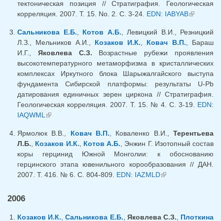
тектоническая позиция // Стратиграфия. Геологическая
корреляция. 2007. Т. 15. No. 2. С. 3-24.
EDN: IABYAB
(внешняя
ссылка)
Сальникова Е.Б.
,
Котов А.Б.
, Левицкий В.И., Резницкий
Л.З., Мельников А.И.,
Козаков И.К.
,
Ковач В.П.
, Бараш
И.Г.,
Яковлева С.З.
Возрастные рубежи проявления
высокотемпературного метаморфизма в кристаллических
комплексах Иркутного блока Шарыжалгайского выступа
фундамента Сибирской платформы: результаты U-Pb
датирования единичных зерен циркона // Стратиграфия.
Геологическая корреляция. 2007. Т. 15. № 4. С. 3-19.
EDN:
IAQWML
(внешняя ссылка)
Ярмолюк В.В.,
Ковач В.П.
, Коваленко В.И.,
Терентьева
Л.Б.
,
Козаков И.К.
,
Котов А.Б.
, Энжин Г. Изотопный состав
коры герцинид Южной Монголии: к обоснованию
герцинского этапа ювенильного корообразования // ДАН.
2007. Т. 416. № 6. С. 804-809.
EDN: IAZMLD
(внешняя
ссылка)
2006
Козаков И.К.
,
Сальникова Е.Б.
,
Яковлева С.З.
,
Плоткина