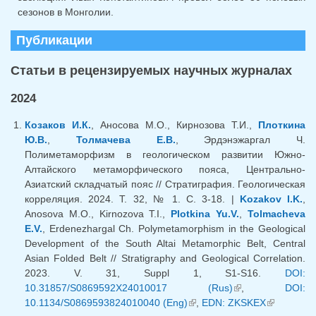
сезонов в Монголии.
Публикации
Статьи в рецензируемых научных журналах
2024
Козаков И.К.
, Аносова М.О., Кирнозова Т.И.,
Плоткина
Ю.В.
,
Толмачева Е.В.
, Эрдэнэжаргал Ч.
Полиметаморфизм в геологическом развитии Южно-
Алтайского метаморфического пояса, Центрально-
Азиатский складчатый пояс // Стратиграфия. Геологическая
корреляция. 2024. Т. 32, № 1. С. 3-18. |
Kozakov I.K.
,
Anosova M.O., Kirnozova T.I.,
Plotkina Yu.V.
,
Tolmacheva
E.V.
, Erdenezhargal Ch. Polymetamorphism in the Geological
Development of the South Altai Metamorphic Belt, Central
Asian Folded Belt // Stratigraphy and Geological Correlation.
2023. V. 31, Suppl 1, S1-S16.
DOI:
10.31857/S0869592X24010017 (Rus)
(внешняя
,
DOI:
10.1134/S0869593824010040 (Eng)
(внешняя ссылка)
,
EDN: ZKSKEX
ссылка)
(внешняя