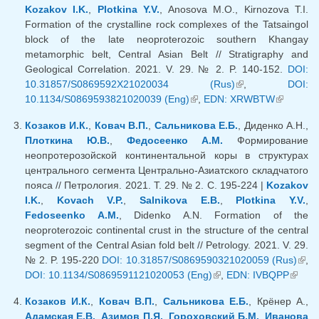
Kozakov I.K.
,
Plotkina Y.V.
, Anosova M.O., Kirnozova T.I.
Formation of the crystalline rock complexes of the Tatsaingol
block of the late neoproterozoic southern Khangay
metamorphic belt, Central Asian Belt // Stratigraphy and
Geological Correlation. 2021. V. 29. № 2. P. 140-152.
DOI:
10.31857/S0869592X21020034 (Rus)
(внешняя
,
DOI:
10.1134/S0869593821020039 (Eng)
(внешняя ссылка)
,
EDN: XRWBTW
ссылка)
(внешня
ссылка)
Козаков И.К.
,
Ковач В.П.
,
Сальникова Е.Б.
, Диденко А.Н.,
Плоткина Ю.В.
,
Федосеенко А.М.
Формирование
неопротерозойской континентальной коры в структурах
центрального сегмента Центрально-Азиатского складчатого
пояса // Петрология. 2021. Т. 29. № 2. С. 195-224 |
Kozakov
I.K.
,
Kovach V.P.
,
Salnikova E.B.
,
Plotkina Y.V.
,
Fedoseenko A.M.
, Didenko A.N. Formation of the
neoproterozoic continental crust in the structure of the central
segment of the Central Asian fold belt // Petrology. 2021. V. 29.
№ 2. P. 195-220
DOI: 10.31857/S0869590321020059 (Rus)
(вн
,
DOI: 10.1134/S0869591121020053 (Eng)
(внешняя ссылка)
,
EDN: IVBQPP
(внеш
ссыл
ссылк
Козаков И.К.
,
Ковач В.П.
,
Сальникова Е.Б.
, Крёнер А.,
Адамская Е.В.
,
Азимов П.Я.
,
Гороховский Б.М.
,
Иванова