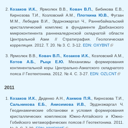
ссылка)
Козаков И.К.
, Ярмолюк В.В.,
Ковач В.П.
, Бибикова Е.В.,
Кирнозова Т.И., Козловский А.М.,
Плоткина Ю.В.
, Фугзан
М.М., Лебедев В.И., Эрдэнэжаргал Ч., Раннебайкальский
кристаллический комплекс в фундаменте Дзабханского
микроконтинента раннекаледонской складчатой области
Центральной Азии // Стратиграфия. Геологическая
корреляция. 2012. Т. 20. № 3. С. 3-12.
EDN: OXYBNT
(внешняя
ссылка)
Ярмолюк В.В.,
Ковач В.П.
,
Козаков И.К.
, Козловский А.М.,
Котов А.Б.
,
Рыцк Е.Ю.
Механизмы формирования
континентальной коры Центрально-Азиатского складчатого
пояса // Геотектоника. 2012. № 4. С. 3-27.
EDN: OZLCNT
(вне
ссылк
2011
Козаков И.К.
, Диденко А.Н.,
Азимов П.Я.
, Кирнозова Т.И.,
Сальникова Е.Б.
,
Анисимова И.В.
, Эрдэнэжаргал Ч.
Геодинамические обстановки и условия формирования
кристаллических комплексов Южно-Алтайского и Южно-
Гобийского метаморфических поясов // Геотектоника. 2011.