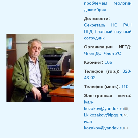
проблемам геологии
докембрия
Должности:
Секретарь НС РАН
ПГД
,
Главный научный
сотрудник
Организации ИГГД:
Член ДС
,
Член УС
Кабинет:
106
Телефон (гор.):
328-
43-02
Телефон (мест.):
110
Электронная почта:
ivan-
kozakov@yandex.ru
(ссылк
,
i.k.kozakov@ipgg.ru
(ссылк
для
,
ivan-
для
отправ
kozakov@yandex.ru
отправ
email)
(ссылк
email)
для