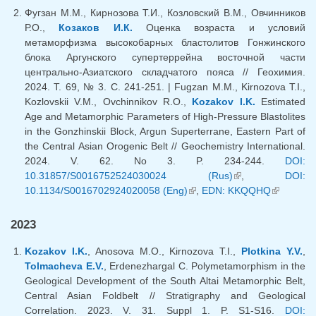
ссылка)
Фугзан М.М., Кирнозова Т.И., Козловский В.М., Овчинников
Р.О.,
Козаков И.К.
Оценка возраста и условий
метаморфизма высокобарных бластолитов Гонжинского
блока Аргунского супертеррейна восточной части
центрально-Азиатского складчатого пояса // Геохимия.
2024. Т. 69, № 3. С. 241-251. | Fugzan M.M., Kirnozova T.I.,
Kozlovskii V.M., Ovchinnikov R.O.,
Kozakov I.K.
Estimated
Age and Metamorphic Parameters of High-Pressure Blastolites
in the Gonzhinskii Block, Argun Superterrane, Eastern Part of
the Central Asian Orogenic Belt // Geochemistry International.
2024. V. 62. No 3. P. 234-244.
DOI:
10.31857/S0016752524030024 (Rus)
(внешняя
,
DOI:
10.1134/S0016702924020058 (Eng)
(внешняя ссылка)
,
EDN: KKQQHQ
ссылка)
(внешняя
ссылка)
2023
Kozakov I.K.
, Anosova M.O., Kirnozova T.I.,
Plotkina Y.V.
,
Tolmacheva E.V.
, Erdenezhargal C. Polymetamorphism in the
Geological Development of the South Altai Metamorphic Belt,
Central Asian Foldbelt // Stratigraphy and Geological
Correlation. 2023. V. 31. Suppl 1. P. S1-S16.
DOI: