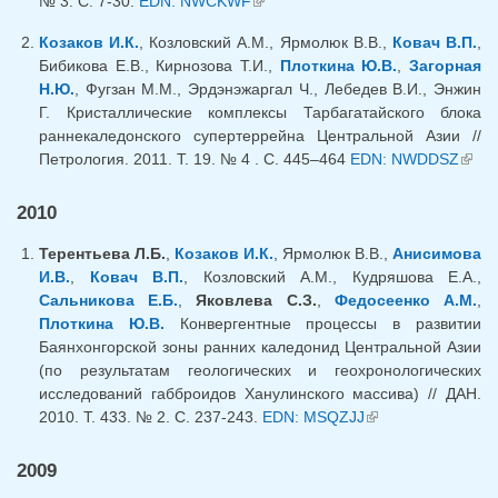
№ 3. С. 7-30.
EDN: NWCKWF
(внешняя ссылка)
Козаков И.К.
, Козловский А.М., Ярмолюк В.В.,
Ковач В.П.
,
Бибикова Е.В., Кирнозова Т.И.,
Плоткина Ю.В.
,
Загорная
Н.Ю.
, Фугзан М.М., Эрдэнэжаргал Ч., Лебедев В.И., Энжин
Г. Кристаллические комплексы Тарбагатайского блока
раннекаледонского супертеррейна Центральной Азии //
Петрология. 2011. Т. 19. № 4 . С. 445–464
EDN: NWDDSZ
(вне
ссыл
2010
Терентьева Л.Б.
,
Козаков И.К.
, Ярмолюк В.В.,
Анисимова
И.В.
,
Ковач В.П.
, Козловский А.М., Кудряшова Е.А.,
Сальникова Е.Б.
,
Яковлева С.З.
,
Федосеенко А.М.
,
Плоткина Ю.В.
Конвергентные процессы в развитии
Баянхонгорской зоны ранних каледонид Центральной Азии
(по результатам геологических и геохронологических
исследований габброидов Ханулинского массива) // ДАН.
2010. Т. 433. № 2. С. 237-243.
EDN: MSQZJJ
(внешняя
ссылка)
2009