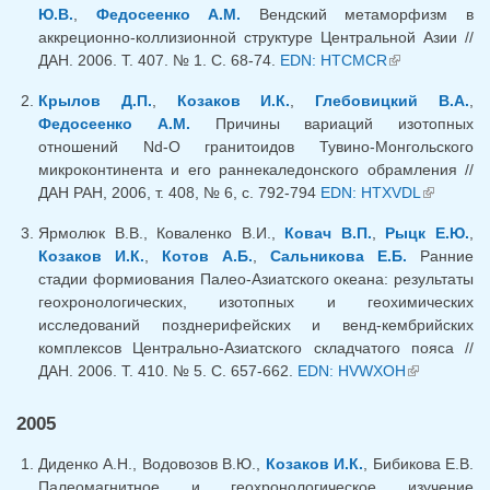
Ю.В.
,
Федосеенко А.М.
Вендский метаморфизм в
аккреционно-коллизионной структуре Центральной Азии //
ДАН. 2006. Т. 407. № 1. С. 68-74.
EDN: HTCMCR
(внешняя
ссылка)
Крылов Д.П.
,
Козаков И.К.
,
Глебовицкий В.А.
,
Федосеенко А.М.
Причины вариаций изотопных
отношений Nd-O гранитоидов Тувино-Монгольского
микроконтинента и его раннекаледонского обрамления //
ДАН РАН, 2006, т. 408, № 6, с. 792-794
EDN: HTXVDL
(внешняя
ссылка)
Ярмолюк В.В., Коваленко В.И.,
Ковач В.П.
,
Рыцк Е.Ю.
,
Козаков И.К.
,
Котов А.Б.
,
Сальникова Е.Б.
Ранние
стадии формиования Палео-Азиатского океана: результаты
геохронологических, изотопных и геохимических
исследований позднерифейских и венд-кембрийских
комплексов Центрально-Азиатского складчатого пояса //
ДАН. 2006. Т. 410. № 5. С. 657-662.
EDN: HVWXOH
(внешняя
ссылка)
2005
Диденко А.Н., Водовозов В.Ю.,
Козаков И.К.
, Бибикова Е.В.
Палеомагнитное и геохронологическое изучение