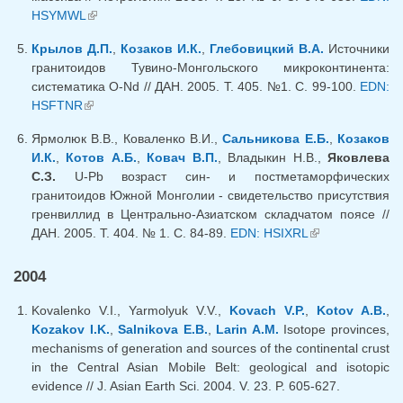
HSYMWL
(внешняя ссылка)
Крылов Д.П.
,
Козаков И.К.
,
Глебовицкий В.А.
Источники
гранитоидов Тувино-Монгольского микроконтинента:
систематика О-Nd // ДАН. 2005. Т. 405. №1. С. 99-100.
EDN:
HSFTNR
(внешняя ссылка)
Ярмолюк В.В., Коваленко В.И.,
Сальникова Е.Б.
,
Козаков
И.К.
,
Котов А.Б.
,
Ковач В.П.
, Владыкин Н.В.,
Яковлева
С.З.
U-Pb возраст син- и постметаморфических
гранитоидов Южной Монголии - свидетельство присутствия
гренвиллид в Центрально-Азиатском складчатом поясе //
ДАН. 2005. Т. 404. № 1. С. 84-89.
EDN: HSIXRL
(внешняя
ссылка)
2004
Kovalenko V.I., Yarmolyuk V.V.,
Kovach V.P.
,
Kotov A.B.
,
Kozakov I.K.
,
Salnikova E.B.
,
Larin A.M.
Isotope provinces,
mechanisms of generation and sources of the continental crust
in the Central Asian Mobile Belt: geological and isotopic
evidence // J. Asian Earth Sci. 2004. V. 23. P. 605-627.