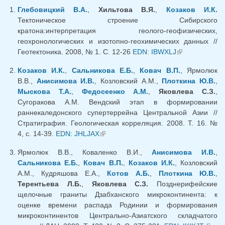
Глебовицкий В.А.
,
Хильтова В.Я.
,
Козаков И.К.
Тектоническое строение Сибирского
кратона:интерпретация геолого-геофизических,
геохронологических и изотопно-геохимических данных //
Геотектоника. 2008, № 1. С. 12-26
EDN: IBWXLJ
(внешняя
ссылка)
Козаков И.К.
,
Сальникова Е.Б.
,
Ковач В.П.
, Ярмолюк
В.В.,
Анисимова И.В.
, Козловский А.М.,
Плоткина Ю.В.
,
Мыскова Т.А.
,
Федосеенко А.М.
,
Яковлева С.З.
,
Сугоракова А.М. Вендский этап в формировании
раннекаледонского супертеррейна Центральной Азии //
Стратиграфия. Геологическая корреляция. 2008. Т. 16. №
4, с. 14-39.
EDN: JHLJAX
(внешняя ссылка)
Ярмолюк В.В., Коваленко В.И.,
Анисимова И.В.
,
Сальникова Е.Б.
,
Ковач В.П.
,
Козаков И.К.
, Козловский
А.М., Кудряшова Е.А.,
Котов А.Б.
,
Плоткина Ю.В.
,
Терентьева Л.Б.
,
Яковлева С.З.
Позднерифейские
щелочные граниты Дзабханского микроконтинента: к
оценке времени распада Родинии и формирования
микроконтинентов Центрально-Азиатского складчатого