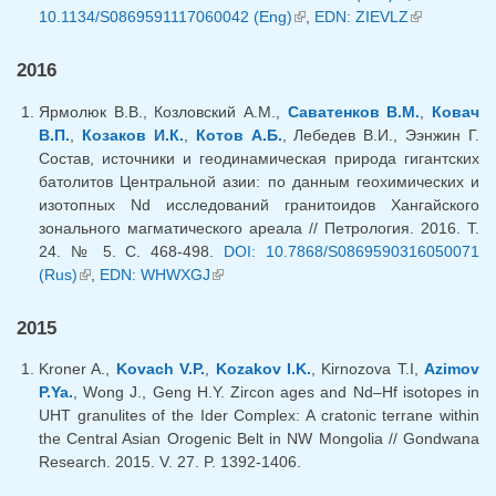
10.1134/S0869591117060042 (Eng)
(внешняя ссылка)
,
EDN: ZIEVLZ
ссылка)
(внешняя
ссылка)
2016
Ярмолюк В.В., Козловский А.М.,
Саватенков В.М.
,
Ковач
В.П.
,
Козаков И.К.
,
Котов А.Б.
, Лебедев В.И., Ээнжин Г.
Состав, источники и геодинамическая природа гигантских
батолитов Центральной азии: по данным геохимических и
изотопных Nd исследований гранитоидов Хангайского
зонального магматического ареала // Петрология. 2016. Т.
24. № 5. С. 468-498.
DOI: 10.7868/S0869590316050071
(Rus)
(внешняя ссылка)
,
EDN: WHWXGJ
(внешняя ссылка)
2015
Kroner A.,
Kovach V.P.
,
Kozakov I.K.
, Kirnozova T.I,
Azimov
P.Ya.
, Wong J., Geng H.Y. Zircon ages and Nd–Hf isotopes in
UHT granulites of the Ider Complex: A cratonic terrane within
the Central Asian Orogenic Belt in NW Mongolia // Gondwana
Research. 2015. V. 27. P. 1392-1406.