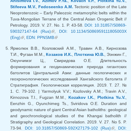
Anisimova I.V.
,
Azimov P.Ya.
,
Kovach V.P.
,
Plotkina Yu.V.
,
Stifeeva M.V.
,
Fedoseenko A.M.
Tectonic position of the Late
Neoproterozoic – Early Paleozoic metamorphic belts within the
Tuva-Mongolian Terrane of the Central Asian Orogenic Belt //
Petrology. 2019. V. 27. No. 1. P. 43-58.
DOI: 10.31857/S0869-
590327147-64 (Rus)
(внешняя ссылка)
,
DOI: 10.1134/S086959111805003X
(Eng)
(внешняя ссылка)
,
EDN: PPNSMB
(внешняя ссылка)
Ярмолюк В.В., Козловский А.М., Травин А.В., Кирнозова
Т.И., Фугзан М.М.,
Козаков И.К.
,
Плоткина Ю.В.
, Ээнжин Г.,
Оюунчимэг Ц., Свиридова О.Е. Длительность
формирования и геодинамическая природа гигантских
батолитов Центральной Азии: данные геологических и
геохронологических исследований Хангайского батолита //
Стратиграфия. Геологическая корреляция. 2019. Т. 27. №
1. С. 79-102. | Yarmolyuk V.V.; Kozlovsky A.M.; Travin A.V.,
Kirnozova T.I., Fugzan M.M.,
Kozakov I.K.
,
Plotkina Yu.V.
,
Eenzhin G., Oyunchimeg Ts., Sviridova O.E. Duration and
geodynamic nature of giant Central Asian batholiths: geological
and geochronological studies of the Khangai batholith //
Stratigraphy and Geological Correlation. 2019. V. 27. No 5. P.
73-94.
DOI: 10.31857/S0869-592X27179-102 (Rus)
(внешняя
,
DOI: