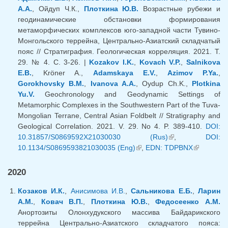
А.А.
, Ойдуп Ч.К.,
Плоткина Ю.В.
Возрастные рубежи и
геодинамические обстановки формирования
метаморфических комплексов юго-западной части Тувино-
Монгольского террейна, Центрально-Азиатский складчатый
пояс // Стратиграфия. Геологическая корреляция. 2021. Т.
29. № 4. С. 3-26. |
Kozakov I.K.
,
Kovach V.P.
,
Salnikova
E.B.
, Kröner A.,
Adamskaya E.V.
,
Azimov P.Ya.
,
Gorokhovsky B.M.
,
Ivanova A.A.
, Oydup Ch.K.,
Plotkina
Yu.V.
Geochronology and Geodynamic Settings of
Metamorphic Complexes in the Southwestern Part of the Tuva-
Mongolian Terrane, Central Asian Foldbelt // Stratigraphy and
Geological Correlation. 2021. V. 29. No 4. P. 389-410.
DOI:
10.31857/S0869592X21030030 (Rus)
(внешняя
,
DOI:
10.1134/S0869593821030035 (Eng)
(внешняя ссылка)
,
EDN: TDPBNX
ссылка)
(внешняя
ссылка)
2020
Козаков И.К.
,
Анисимова И.В.
,
Сальникова Е.Б.
,
Ларин
А.М.
,
Ковач В.П.
,
Плоткина Ю.В.
,
Федосеенко А.М.
Анортозиты Олонхудукского массива Байдарикского
террейна Центрально-Азиатского складчатого пояса: