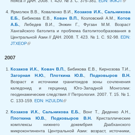
пояса // ДАН. 2008. Т. 420. № 3. С. 375-381.
EDN: IKIKJT
(внеш
ссылк
Ярмолюк В.В., Коваленко В.И.,
Козаков И.К.
,
Сальникова
Е.Б.
, Бибикова Е.В.,
Ковач В.П.
, Козловский А.М.,
Котов
А.Б.
, Лебедев В.И., Энжин Г., Фугзан М.М. Возраст
Хангайского батолита и проблема батолитообразования в
Центральной Азии // ДАН. 2008. Т. 423. № 1. С. 92-98.
EDN:
JTXEOP
(внешняя ссылка)
2007
Козаков И.К.
,
Ковач В.П.
, Бибикова Е.В., Кирнозова Т.И.,
Загорная Н.Ю.
,
Плоткина Ю.В.
,
Подковыров В.Н.
Возраст и источники гранитоидов зоны сочленения
каледонид и герцинид Юго-Западной Монголии:
геодинамические следствия // Петрология. 2007. Т. 15. № 1.
С. 133-159.
EDN: HZULDN
(внешняя ссылка)
Козаков И.К.
,
Сальникова Е.Б.
, Вонг Т., Диденко А.Н.,
Плоткина Ю.В.
,
Подковыров В.Н.
Кристаллические
комплексы нижнего докембрия Дзабханского
микроконтинента Центральной Азии: возраст, источники,