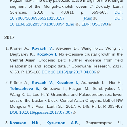
Fugzan M.M. The early paleozoic active margin of the Khangai
segment of the Mongol-Okhotsk ocean // Doklady Earth
Sciences, 2018, v. 480(1), p. 559-563.
DOI:
10.7868/S0869565218130157 (Rus)
(внешняя
,
DOI:
10.1134/S1028334X18050094 (Eng)
(внешняя ссылка)
,
EDN: OSCJWJ
ссылка)
(внешняя
ссылка)
2017
Kröner A.,
Kovach V.
, Alexeiev D., Wang K-L., Wong J.,
Degtyarev K.,
Kozakov I.
No excessive crustal growth in the
Central Asian Orogenic Belt: Further evidence from field
relationships and isotopic data // Gondwana Research. 2017.
V. 50. P. 135-166
DOI: 10.1016/j.gr.2017.04.006
(внешняя
ссылка)
Kröner A.,
Kovach V.
,
Kozakov I.
, Aranovich L., Hie H.,
Tolmacheva E.
, Kirnozova T., Fuzgan M., Serebryakov N.,
Wang K.-L., Lee H.-Y. Granulites and Palaeoproterozoic lower
crust of the Baidarik Block, Central Asian Orogenic Belt of NW
Mongolia // J. Asian Earth Sci. 2017. V. 145. Pt. B. P. 393-407
DOI: 10.1016/j.jseaes.2017.07.007
(внешняя ссылка)
Козаков И.К.
,
Кузнецов А.Б.
, Эрдэнэжаргал Ч.,