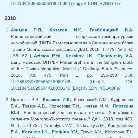
10.1134/S0869593819010088 (Eng)
(внешняя ссылка)
,
EDN: VVHHYT
ссылка)
(внешняя
ссылка)
2018
Азимов П.Я.
,
Козаков И.К.
,
Глебовицкий В.А.
Раннепалеозойский сверхвысокотемпературный
низкобарный (UHT/LP) метаморфизм в Сангиленском блоке
Тувино-Монгольского массива // ДАН. 2018. Т. 479. № 2. С.
158-162 |
Azimov P.Ya.
,
Kozakov I.K.
,
Glebovitsky V.A.
Early Paleozoic UHT/LP Metamorphism in the Sangilen Block
of the Tuvino-Mongolian Massif // Doklady Earth Sciences.
2018. Vol. 479. Part 1. pp. 295-299
DOI:
10.7868/S0869565218080108 (Rus)
(внешняя
,
DOI:
10.1134/S1028334X18030145 (Eng)
(внешняя ссылка)
,
EDN: YSLAQF
ссылка)
(внешняя
ссылка)
Ярмолюк В.В.,
Козаков И.К.
, Козловский А.М., Кудряшова
Е.А., Травин.А.В., Кирнозова Т.И., Фугзан М.М.,
Плоткина
Ю.В.
Раннепалеозойская активная окраина Хангайского
сегмента Монголо-Охотского океана // ДАН. 2018, том 480,
№ 1, с 73-79. | Yarmolyuk V.V., Kozlovsky A.M., Kudryashova
E.A.,
Kozakov I.K.
,
Plotkina Y.V.
, Travin A.V., Kirnozova T.I.,