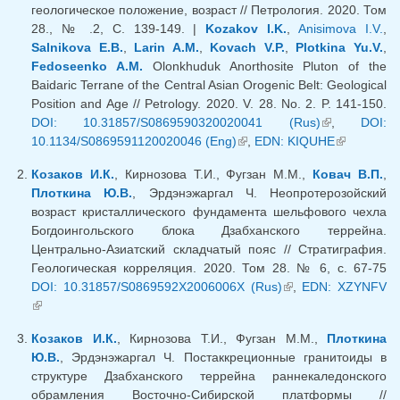
геологическое положение, возраст // Петрология. 2020. Том
28., № .2, С. 139-149. |
Kozakov I.K.
,
Anisimova I.V.
,
Salnikova E.B.
,
Larin A.M.
,
Kovach V.P.
,
Plotkina Yu.V.
,
Fedoseenko A.M.
Olonkhuduk Anorthosite Pluton of the
Baidaric Terrane of the Central Asian Orogenic Belt: Geological
Position and Age // Petrology. 2020. V. 28. No. 2. P. 141-150.
DOI: 10.31857/S0869590320020041 (Rus)
(внешняя
,
DOI:
10.1134/S0869591120020046 (Eng)
(внешняя ссылка)
,
EDN: KIQUHE
ссылка)
(внешняя
ссылка)
Козаков И.К.
, Кирнозова Т.И., Фугзан М.М.,
Ковач В.П.
,
Плоткина Ю.В.
, Эрдэнэжаргал Ч. Неопротерозойский
возраст кристаллического фундамента шельфового чехла
Богдоингольского блока Дзабханского террейна.
Центрально-Азиатский складчатый пояс // Стратиграфия.
Геологическая корреляция. 2020. Том 28. № 6, с. 67-75
DOI: 10.31857/S0869592X2006006X (Rus)
(внешняя
,
EDN: XZYNFV
(внешняя ссылка)
ссылка)
Козаков И.К.
, Кирнозова Т.И., Фугзан М.М.,
Плоткина
Ю.В.
, Эрдэнэжаргал Ч. Постаккреционные гранитоиды в
структуре Дзабханского террейна раннекаледонского
обрамления Восточно-Сибирской платформы //