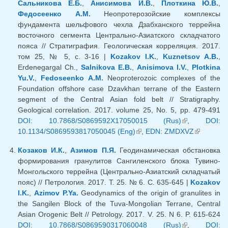
Сальникова Е.Б.
,
Анисимова И.В.
,
Плоткина Ю.В.
,
Федосеенко А.М.
Неопротерозойские комплексы
фундамента шельфового чехла Дзабханского террейна
восточного сегмента Центрально-Азиатского складчатого
пояса // Стратиграфия. Геологическая корреляция. 2017.
том 25, № 5, с. 3-16 |
Kozakov I.K.
,
Kuznetsov A.B.
,
Erdenegargal Ch.,
Salnikova E.B.
,
Anisimova I.V.
,
Plotkina
Yu.V.
,
Fedoseenko A.M.
Neoproterozoic complexes of the
Foundation offshore case Dzavkhan terrane of the Eastern
segment of the Central Asian fold belt // Stratigraphy.
Geological correlation. 2017. volume 25, No. 5, pp. 479-491
DOI: 10.7868/S0869592X17050015 (Rus)
(внешняя
,
DOI:
10.1134/S0869593817050045 (Eng)
(внешняя ссылка)
,
EDN: ZMDXVZ
ссылка)
(внешняя
ссылка)
Козаков И.К.
,
Азимов П.Я.
Геодинамическая обстановка
формирования гранулитов Сангиленского блока Тувино-
Монгольского террейна (Центрально-Азиатский складчатый
пояс) // Петрология. 2017. Т. 25. № 6. С. 635-645 |
Kozakov
I.K.
,
Azimov P.Ya.
Geodynamics of the origin of granulites in
the Sangilen Block of the Tuva-Mongolian Terrane, Central
Asian Orogenic Belt // Petrology. 2017. V. 25. N 6. P. 615-624
DOI: 10.7868/S0869590317060048 (Rus)
(внешняя
,
DOI: