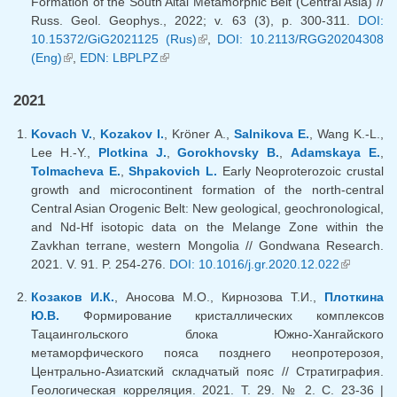
Formation of the South Altai Metamorphic Belt (Central Asia) //
Russ. Geol. Geophys., 2022; v. 63 (3), p. 300-311.
DOI:
10.15372/GiG2021125 (Rus)
(внешняя ссылка)
,
DOI: 10.2113/RGG20204308
(Eng)
(внешняя ссылка)
,
EDN: LBPLPZ
(внешняя ссылка)
2021
Kovach V.
,
Kozakov I.
, Kröner A.,
Salnikova E.
, Wang K.-L.,
Lee H.-Y.,
Plotkina J.
,
Gorokhovsky B.
,
Adamskaya E.
,
Tolmacheva E.
,
Shpakovich L.
Early Neoproterozoic crustal
growth and microcontinent formation of the north-central
Central Asian Orogenic Belt: New geological, geochronological,
and Nd-Hf isotopic data on the Melange Zone within the
Zavkhan terrane, western Mongolia // Gondwana Research.
2021. V. 91. P. 254-276.
DOI: 10.1016/j.gr.2020.12.022
(внешняя
ссылка)
Козаков И.К.
, Аносова М.О., Кирнозова Т.И.,
Плоткина
Ю.В.
Формирование кристаллических комплексов
Тацаингольского блока Южно-Хангайского
метаморфического пояса позднего неопротерозоя,
Центрально-Азиатский складчатый пояс // Стратиграфия.
Геологическая корреляция. 2021. Т. 29. № 2. С. 23-36 |