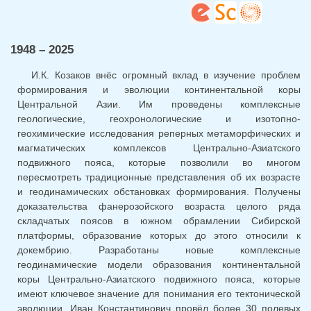
отправ
email)
1948 – 2025
И.К. Козаков внёс огромный вклад в изучение проблем
формирования и эволюции континентальной коры
Центральной Азии. Им проведены комплексные
геологические, геохронологические и изотопно-
геохимические исследования реперных метаморфических и
магматических комплексов Центрально-Азиатского
подвижного пояса, которые позволили во многом
пересмотреть традиционные представления об их возрасте
и геодинамических обстановках формирования. Получены
доказательства фанерозойского возраста целого ряда
складчатых поясов в южном обрамлении Сибирской
платформы, образование которых до этого относили к
докембрию. Разработаны новые комплексные
геодинамические модели образования континентальной
коры Центрально-Азиатского подвижного пояса, которые
имеют ключевое значение для понимания его тектонической
эволюции. Иван Константинович провёл более 30 полевых