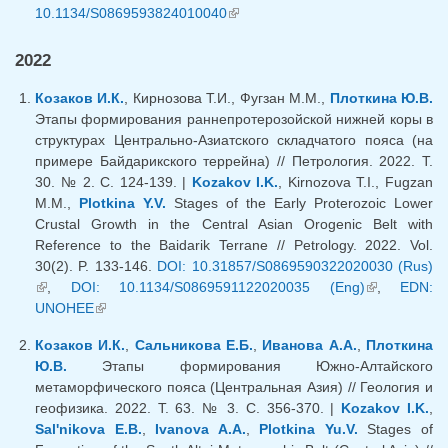
10.1134/S0869593824010040
(внешняя ссылка)
2022
Козаков И.К.
, Кирнозова Т.И., Фугзан М.М.,
Плоткина Ю.В.
Этапы формирования раннепротерозойской нижней коры в
структурах Центрально-Азиатского складчатого пояса (на
примере Байдарикского террейна) // Петрология. 2022. Т.
30. № 2. С. 124-139. |
Kozakov I.K.
, Kirnozova T.I., Fugzan
M.M.,
Plotkina Y.V.
Stages of the Early Proterozoic Lower
Crustal Growth in the Central Asian Orogenic Belt with
Reference to the Baidarik Terrane // Petrology. 2022. Vol.
30(2). P. 133-146.
DOI: 10.31857/S0869590322020030 (Rus)
(внешняя ссылка)
,
DOI: 10.1134/S0869591122020035 (Eng)
(внешняя
,
EDN:
UNOHEE
(внешняя ссылка)
ссылка)
Козаков И.К.
,
Сальникова Е.Б.
,
Иванова А.А.
,
Плоткина
Ю.В.
Этапы формирования Южно-Алтайского
метаморфического пояса (Центральная Азия) // Геология и
геофизика. 2022. Т. 63. № 3. С. 356-370. |
Kozakov I.K.
,
Sal'nikova E.B.
,
Ivanova A.A.
,
Plotkina Yu.V.
Stages of