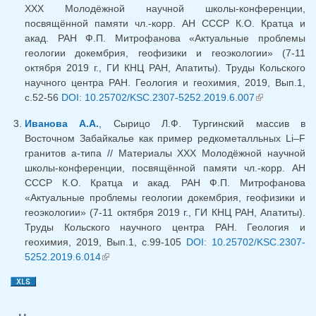
XXX Молодёжной научной школы-конференции,
посвящённой памяти чл.-корр. АН СССР К.О. Кратца и
акад. РАН Ф.П. Митрофанова «Актуальные проблемы
геологии докембрия, геофизики и геоэкологии» (7-11
октября 2019 г., ГИ КНЦ РАН, Апатиты). Труды Кольского
научного центра РАН. Геология и геохимия, 2019, Вып.1,
с.52-56
DOI: 10.25702/KSC.2307-5252.2019.6.007
(внешняя
ссылка)
Иванова А.А.
, Сырицо Л.Ф. Тургинский массив в
Восточном Забайкалье как пример редкометалльных Li–F
гранитов а-типа // Материалы XXX Молодёжной научной
школы-конференции, посвящённой памяти чл.-корр. АН
СССР К.О. Кратца и акад. РАН Ф.П. Митрофанова
«Актуальные проблемы геологии докембрия, геофизики и
геоэкологии» (7-11 октября 2019 г., ГИ КНЦ РАН, Апатиты).
Труды Кольского научного центра РАН. Геология и
геохимия, 2019, Вып.1, с.99-105
DOI: 10.25702/KSC.2307-
5252.2019.6.014
(внешняя ссылка)