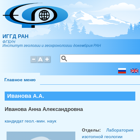
Перейти к основному содержанию
ИГГД РАН
ФГБУН
Институт геологии и геохронологии докембрия РАН
Поиск
Форма поиска
Главное меню
Иванова А.А.
Иванова Анна Александровна
кандидат геол.-мин. наук
Отделы:
Лаборатория
изотопной геологии