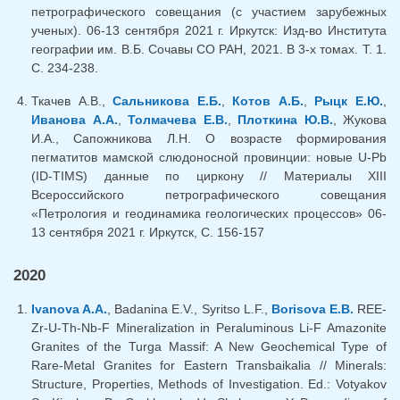
петрографического совещания (с участием зарубежных
ученых). 06-13 сентября 2021 г. Иркутск: Изд-во Института
географии им. В.Б. Сочавы СО РАН, 2021. В 3-х томах. Т. 1.
С. 234-238.
Ткачев А.В.,
Сальникова Е.Б.
,
Котов А.Б.
,
Рыцк Е.Ю.
,
Иванова А.А.
,
Толмачева Е.В.
,
Плоткина Ю.В.
, Жукова
И.А., Сапожникова Л.Н. О возрасте формирования
пегматитов мамской слюдоносной провинции: новые U-Pb
(ID-TIMS) данные по циркону // Материалы XIII
Всероссийского петрографического совещания
«Петрология и геодинамика геологических процессов» 06-
13 сентября 2021 г. Иркутск, С. 156-157
2020
Ivanova A.A.
, Badanina E.V., Syritso L.F.,
Borisova E.B.
REE-
Zr-U-Th-Nb-F Mineralization in Peraluminous Li-F Amazonite
Granites of the Turga Massif: A New Geochemical Type of
Rare-Metal Granites for Eastern Transbaikalia // Minerals:
Structure, Properties, Methods of Investigation. Ed.: Votyakov