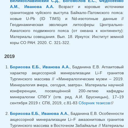
Великославинский С.Д.
,
Богомолов Е.С.
,
Федосеенко
А.М.
,
Иванова А.А.
Возраст и коровые источники
гранитоидов чуйского выступа Байкало-Патомского пояса:
новые U-Pb (ID TIMS) и Nd-изотопные данные //
Геодинамическая эволюция литосферы Центрально-
Азиатского подвижного пояса (от океана к континенту):
Материалы совещания. Вып. 18. Иркутск: Институт земной
коры СО РАН. 2020. С. 321-322.
2019
Борисова Е.Б.
,
Иванова А.А.
, Баданина Е.В. Агпаитовый
характер акцессорной минерализации Li-F гранитов
Тургинского массива // «Минералогические музеи – 2019.
Минералогия вчера, сегодня, завтра». Материалы научной
конференции, посвящённой 200-летию кафедры
минералогии СПбГУ (отв. ред. А.И. Брусницын), 17–19
сентября 2019 г. СПб, 2019, с.81-83
Сборник тезисов
(внешняя
ссылка)
Борисова Е.Б.
,
Иванова А.А.
, Баданина Е.В. Особенности
акцессорной минерализации Li–F амазонитовых гранитов
Тургинского массива в Восточном Забайкалье // Материалы