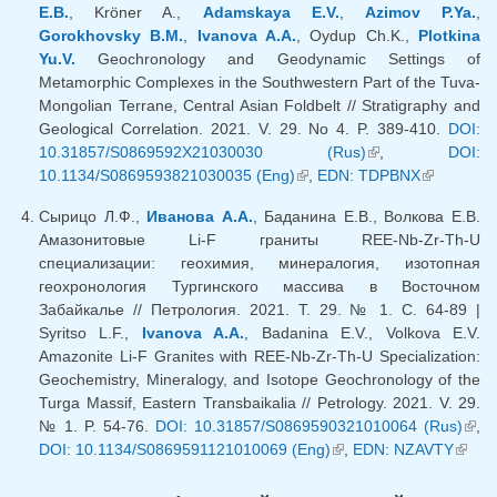
E.B.
, Kröner A.,
Adamskaya E.V.
,
Azimov P.Ya.
,
Gorokhovsky B.M.
,
Ivanova A.A.
, Oydup Ch.K.,
Plotkina
Yu.V.
Geochronology and Geodynamic Settings of
Metamorphic Complexes in the Southwestern Part of the Tuva-
Mongolian Terrane, Central Asian Foldbelt // Stratigraphy and
Geological Correlation. 2021. V. 29. No 4. P. 389-410.
DOI:
10.31857/S0869592X21030030 (Rus)
(внешняя
,
DOI:
10.1134/S0869593821030035 (Eng)
(внешняя ссылка)
,
EDN: TDPBNX
ссылка)
(внешняя
ссылка)
Сырицо Л.Ф.,
Иванова А.А.
, Баданина Е.В., Волкова Е.В.
Амазонитовые Li-F граниты REE-Nb-Zr-Th-U
специализации: геохимия, минералогия, изотопная
геохронология Тургинского массива в Восточном
Забайкалье // Петрология. 2021. Т. 29. № 1. С. 64-89 |
Syritso L.F.,
Ivanova A.A.
, Badanina E.V., Volkova E.V.
Amazonite Li-F Granites with REE-Nb-Zr-Th-U Specialization:
Geochemistry, Mineralogy, and Isotope Geochronology of the
Turga Massif, Eastern Transbaikalia // Petrology. 2021. V. 29.
№ 1. P. 54-76.
DOI: 10.31857/S0869590321010064 (Rus)
(вн
,
DOI: 10.1134/S0869591121010069 (Eng)
(внешняя ссылка)
,
EDN: NZAVTY
(вне
ссыл
ссылк