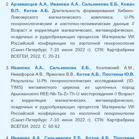
Арзамасцев А.А.
,
Иванова А.А.
,
Сальникова Е.Б.
,
Ковач
В.П.
,
Котов А.Б.
Длительность формирования Хибино-
Ловозерского магматического комплекса: U-Pb
геохронологические и изотопно-геохимические данные //
Возраст и корреляция магматических, метаморфических,
осадочных и рудообразующих процессов. Материалы VIII
Российской конференции по изотопной геохронологии
(Санкт-Петербург, 7-10 июня 2022 г). СПб: Картфабрика
ВСЕГЕИ, 2022. С. 20-21.
Иванова А.А.
,
Сальникова Е.Б.
, Козловский А.М.,
Никифоров А.В., Ярмолюк В.В.,
Котов А.Б.
,
Плоткина Ю.В.
Результаты U-Pb геохронологических исследований (ID-
TIMS) метамиктного циркона из щелочных пород
Арысканского REE-Nb-Ta-Zr-Th-U месторождения // Возраст
и корреляция магматических, метаморфических,
осадочных и рудообразующих процессов. Материалы VIII
Российской конференции по изотопной геохронологии
(Санкт-Петербург, 7-10 июня 2022 г). СПб: Картфабрика
ВСЕГЕИ, 2022. С. 60-62.
Иванова А.А.
,
Сальникова Е.Б.
,
Котов А.Б.
,
Плоткина