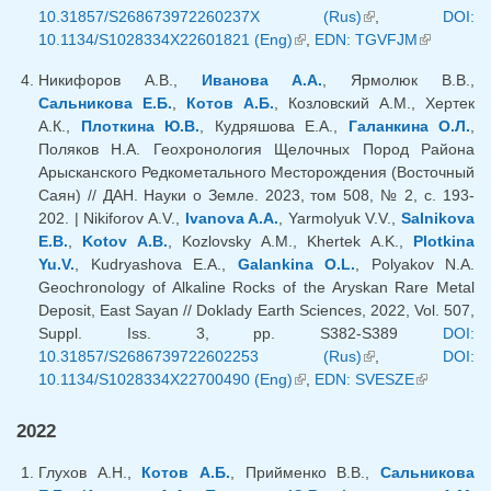
10.31857/S268673972260237X (Rus)
(внешняя
,
DOI:
10.1134/S1028334X22601821 (Eng)
(внешняя ссылка)
,
EDN: TGVFJM
ссылка)
(внешняя
ссылка)
Никифоров А.В.,
Иванова А.А.
, Ярмолюк В.В.,
Сальникова Е.Б.
,
Котов А.Б.
, Козловский А.М., Хертек
А.К.,
Плоткина Ю.В.
, Кудряшова Е.А.,
Галанкина О.Л.
,
Поляков Н.А. Геохронология Щелочных Пород Района
Арысканского Редкометального Месторождения (Восточный
Саян) // ДАН. Науки о Земле. 2023, том 508, № 2, с. 193-
202. | Nikiforov A.V.,
Ivanova A.A.
, Yarmolyuk V.V.,
Salnikova
E.B.
,
Kotov A.B.
, Kozlovsky A.M., Khertek A.K.,
Plotkina
Yu.V.
, Kudryashova E.A.,
Galankina O.L.
, Polyakov N.A.
Geochronology of Alkaline Rocks of the Aryskan Rare Metal
Deposit, East Sayan // Doklady Earth Sciences, 2022, Vol. 507,
Suppl. Iss. 3, pp. S382-S389
DOI:
10.31857/S2686739722602253 (Rus)
(внешняя
,
DOI:
10.1134/S1028334X22700490 (Eng)
(внешняя ссылка)
,
EDN: SVESZE
ссылка)
(внешняя
ссылка)
2022
Глухов А.Н.,
Котов А.Б.
, Прийменко В.В.,
Сальникова