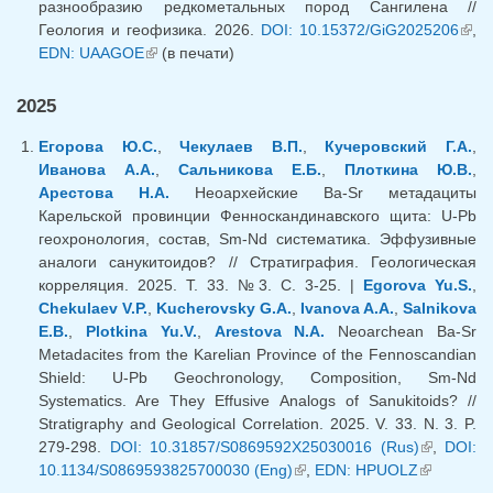
разнообразию редкометальных пород Сангилена //
Геология и геофизика. 2026.
DOI: 10.15372/GiG2025206
(вн
,
EDN: UAAGOE
(внешняя ссылка)
(в печати)
ссыл
2025
Егорова Ю.С.
,
Чекулаев В.П.
,
Кучеровский Г.А.
,
Иванова А.А.
,
Сальникова Е.Б.
,
Плоткина Ю.В.
,
Арестова Н.А.
Неоархейские Ba-Sr метадациты
Карельской провинции Фенноскандинавского щита: U-Pb
геохронология, состав, Sm-Nd систематика. Эффузивные
аналоги санукитоидов? // Стратиграфия. Геологическая
корреляция. 2025. Т. 33. №3. C. 3-25. |
Egorova Yu.S.
,
Chekulaev V.P.
,
Kucherovsky G.A.
,
Ivanova A.A.
,
Salnikova
E.B.
,
Plotkina Yu.V.
,
Arestova N.A.
Neoarchean Ba-Sr
Metadacites from the Karelian Province of the Fennoscandian
Shield: U-Pb Geochronology, Composition, Sm-Nd
Systematics. Are They Effusive Analogs of Sanukitoids? //
Stratigraphy and Geological Correlation. 2025. V. 33. N. 3. P.
279-298.
DOI: 10.31857/S0869592X25030016 (Rus)
(внешняя
,
DOI:
10.1134/S0869593825700030 (Eng)
(внешняя ссылка)
,
EDN: HPUOLZ
(внешняя
ссылка)