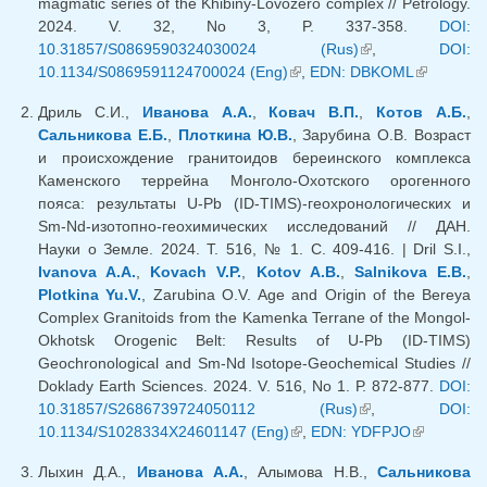
magmatic series of the Khibiny-Lovozero complex // Petrology.
2024. V. 32, No 3, P. 337-358.
DOI:
10.31857/S0869590324030024 (Rus)
(внешняя
,
DOI:
10.1134/S0869591124700024 (Eng)
(внешняя ссылка)
,
EDN: DBKOML
ссылка)
(внешняя
ссылка)
Дриль С.И.,
Иванова А.А.
,
Ковач В.П.
,
Котов А.Б.
,
Сальникова Е.Б.
,
Плоткина Ю.В.
, Зарубина О.В. Возраст
и происхождение гранитоидов береинского комплекса
Каменского террейна Монголо-Охотского орогенного
пояса: результаты U-Pb (ID-TIMS)-геохронологических и
Sm-Nd-изотопно-геохимических исследований // ДАН.
Науки о Земле. 2024. Т. 516, № 1. С. 409-416. | Dril S.I.,
Ivanova A.A.
,
Kovach V.P.
,
Kotov A.B.
,
Salnikova E.B.
,
Plotkina Yu.V.
, Zarubina O.V. Age and Origin of the Bereya
Complex Granitoids from the Kamenka Terrane of the Mongol-
Okhotsk Orogenic Belt: Results of U-Pb (ID-TIMS)
Geochronological and Sm-Nd Isotope-Geochemical Studies //
Doklady Earth Sciences. 2024. V. 516, No 1. Р. 872-877.
DOI:
10.31857/S2686739724050112 (Rus)
(внешняя
,
DOI:
10.1134/S1028334X24601147 (Eng)
(внешняя ссылка)
,
EDN: YDFPJO
ссылка)
(внешняя
ссылка)
Лыхин Д.А.,
Иванова А.А.
, Алымова Н.В.,
Сальникова