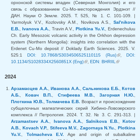
орхонской системы впадин (Северная Монголия) и его
связь с образованием Cu-Mo-месторождения Эрдэнэт //
ДАН. Науки О Земле. 2025. T. 525, № 1. C. 101-109. |
Yarmolyuk V.V., Kozlovsky A.M., Novikova A.S.,
Sal'nikova
E.B.
,
Ivanova A.A.
, Travin A.V.,
Plotkina Yu.V.
, Erdenechuluu
Ch. Early Mesozoic volcanic activity in the Orkhon depression
system (Northern Mongolia): insights into correlation with the
Erdenet Cu-Mo deposit // Doklady Earth Sciences. 2025. V.
525:1
DOI: 10.7868/S3034506525110115 (Rus)
(внешняя
,
DOI:
10.1134/S1028334X2560851X (Eng)
(внешняя ссылка)
,
EDN: BHRIIL
(внешняя
ссылка)
ссылка)
2024
Арзамасцев А.А.
,
Иванова А.А.
,
Сальникова Е.Б.
,
Котов
А.Б.
,
Ковач В.П.
,
Стифеева М.В.
,
Загорная Н.Ю.
,
Плоткина Ю.В.
,
Толмачева Е.В.
Возраст и происхождение
субщелочных магматических серий Хибино-Ловозерского
комплекса // Петрология. 2024. Т. 32. № 3. С. 291-313. |
Arzamastsev A.A.
,
Ivanova A.A.
,
Salnikova E.B.
,
Kotov
A.B.
,
Kovach V.P.
,
Stifeeva M.V.
,
Zagornaya N.Yu.
,
Plotkina
Yu.V.
,
Tolmacheva E.V.
Age and origin of subalkaline