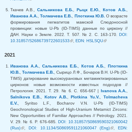
Ткачев А.В.,
Сальникова Е.Б.
,
Рыцк Е.Ю.
,
Котов А.Б.
,
Иванова А.А.
,
Толмачева Е.В.
,
Плоткина Ю.В.
О возрасте
формирования пегматитов мамской Слюдоносной
провинции: новые U-Pb (ID-TIMS) данные по циркону //
ДАН. Науки о Земле. 2022. Т. 507. № 2. С. 163-170.
DOI:
10.31857/S2686739722601533
(внешняя ссылка)
,
EDN: HSLSQU
(внешняя
ссылка)
2021
Иванова А.А.
,
Сальникова Е.Б.
,
Котов А.Б.
,
Плоткина
Ю.В.
,
Толмачева Е.В.
, Сырицо Л.Ф., Бочаров В.Н. U-Pb (ID-
TIMS) датирование высокоурановых метамиктизированных
цирконов: новые возможности известных подходов //
Петрология. 2021. Т. 29. № 6. С. 656-667 |
Ivanova A.A.
,
Salnikova E.B.
,
Kotov A.B.
,
Plotkina Yu.V.
,
Tolmacheva
E.V.
, Syritso L.F., Bocharov V.N. U-Pb (ID-TIMS)
Geochronological Studies of High-Uranium Metamict Zircons:
New Opportunities of Familiar Approaches // Petrology. 2021.
V. 29. № 6. P. 676-685.
DOI: 10.31857/S0869590321060042
(Rus)
(внешняя ссылка)
,
DOI: 10.1134/S0869591121060047 (Eng)
(внешняя
,
EDN: