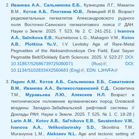
ссылка)
Иванова А.А.
,
Сальникова Е.Б.
, Кузнецова Л.Г., Макагон
В.М.,
Котов А.Б.
,
Плоткина Ю.В.
, Левицкий И.В. Возраст
редкометальных пегматитов Александровского рудного
поля Восточно-Саянского пегматитового пояса // ДАН.
Науки о Земле. 2025. Т. 523, № 2. С. 241-251. |
Ivanova
A.A.
,
Salnikova E.B.
, Kuznetsova L.G., Makagon V.M.,
Kotov
A.B.
,
Plotkina Yu.V.
, I.V. Levitsky Age of Rare-Metal
Pegmatites of the Aleksandrovskoye Ore Field, East Sayan
Pegmatite Belt//Doklady Earth Sciences. 2025. V. 523:27.
DOI:
10.31857/S2686739725080071 (Rus)
(внешняя
,
DOI:
10.1134/S1028334X2560683 (Eng)
(внешняя ссылка)
,
EDN: LJHVFA
ссылка)
(внешняя
ссылка)
Ларин А.М.
,
Котов А.Б.
,
Сальникова Е.Б.
,
Саватенков
В.М.
,
Иванова А.А.
,
Великославинский С.Д.
, Сковитина
Т.М.,
Муравьева Л.Ю.
,
Алексеев Н.Л.
Возраст и
тектоническое положение вулканических пород Оловской
впадины Западно-Забайкальской рифтовой системы //
Доклады РАН. Науки о Земле. 2025. Т. 525, № 1. С. 18-28 |
Larin A.M.
,
Kotov A.B.
,
Sal'nikova E.B.
,
Savatenkov V.M.
,
Ivanova A.A.
,
Velikoslavinsky S.D.
, Skovitina T.M.,
Muravyova L.M.,
Alekseev N.L.
Age and tectonic setting of