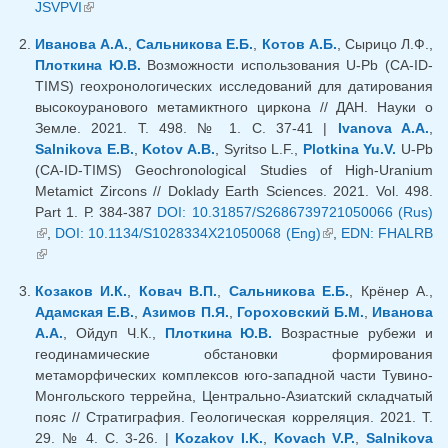
JSVPVI
(внешняя ссылка)
ссылка)
Иванова А.А.
,
Сальникова Е.Б.
,
Котов А.Б.
, Сырицо Л.Ф.,
Плоткина Ю.В.
Возможности использования U-Pb (CA-ID-
TIMS) геохронологических исследований для датирования
высокоуранового метамиктного циркона // ДАН. Науки о
Земле. 2021. Т. 498. № 1. С. 37-41 |
Ivanova A.A.
,
Salnikova E.B.
,
Kotov A.B.
, Syritso L.F.,
Plotkina Yu.V.
U-Pb
(CA-ID-TIMS) Geochronological Studies of High-Uranium
Metamict Zircons // Doklady Earth Sciences. 2021. Vol. 498.
Part 1. Р. 384-387
DOI: 10.31857/S2686739721050066 (Rus)
(внешняя ссылка)
,
DOI: 10.1134/S1028334X21050068 (Eng)
(внешняя
,
EDN: FHALRB
(внешняя ссылка)
ссылка)
Козаков И.К.
,
Ковач В.П.
,
Сальникова Е.Б.
, Крёнер А.,
Адамская Е.В.
,
Азимов П.Я.
,
Гороховский Б.М.
,
Иванова
А.А.
, Ойдуп Ч.К.,
Плоткина Ю.В.
Возрастные рубежи и
геодинамические обстановки формирования
метаморфических комплексов юго-западной части Тувино-
Монгольского террейна, Центрально-Азиатский складчатый
пояс // Стратиграфия. Геологическая корреляция. 2021. Т.
29. № 4. С. 3-26. |
Kozakov I.K.
,
Kovach V.P.
,
Salnikova