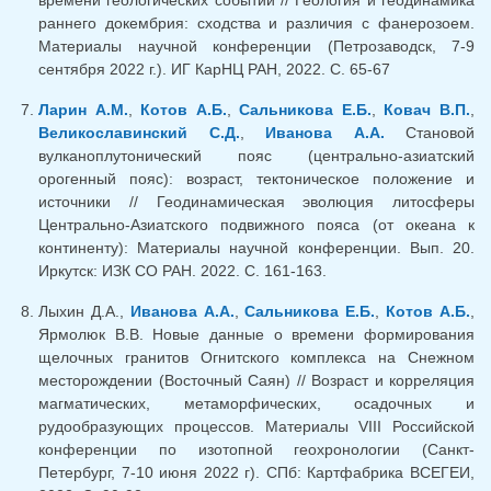
раннего докембрия: сходства и различия с фанерозоем.
Материалы научной конференции (Петрозаводск, 7-9
сентября 2022 г.). ИГ КарНЦ РАН, 2022. С. 65-67
Ларин А.М.
,
Котов А.Б.
,
Сальникова Е.Б.
,
Ковач В.П.
,
Великославинский С.Д.
,
Иванова А.А.
Cтановой
вулканоплутонический пояс (центрально-азиатский
орогенный пояс): возраст, тектоническое положение и
источники // Геодинамическая эволюция литосферы
Центрально-Азиатского подвижного пояса (от океана к
континенту): Материалы научной конференции. Вып. 20.
Иркутск: ИЗК СО РАН. 2022. С. 161-163.
Лыхин Д.А.,
Иванова А.А.
,
Сальникова Е.Б.
,
Котов А.Б.
,
Ярмолюк В.В. Новые данные о времени формирования
щелочных гранитов Огнитского комплекса на Снежном
месторождении (Восточный Саян) // Возраст и корреляция
магматических, метаморфических, осадочных и
рудообразующих процессов. Материалы VIII Российской
конференции по изотопной геохронологии (Санкт-
Петербург, 7-10 июня 2022 г). СПб: Картфабрика ВСЕГЕИ,