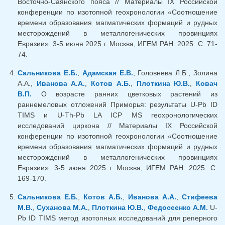
Восточно-Саянского пояса // Материалы IX Российской
конференции по изотопной геохронологии «Соотношение
времени образования магматических формаций и рудных
месторождений в металлогенических провинциях
Евразии». 3-5 июня 2025 г. Москва, ИГЕМ РАН. 2025. С. 71-
74.
Сальникова Е.Б.
,
Адамская Е.В.
, Головнева Л.Б., Золина
А.А.,
Иванова А.А.
,
Котов А.Б.
,
Плоткина Ю.В.
,
Ковач
В.П.
О возрасте ранних цветковых растений из
раннемеловых отложений Приморья: результаты U-Pb ID
TIMS и U-Th-Pb LA ICP MS геохронологических
исследований циркона // Материалы IX Российской
конференции по изотопной геохронологии «Соотношение
времени образования магматических формаций и рудных
месторождений в металлогенических провинциях
Евразии». 3-5 июня 2025 г. Москва, ИГЕМ РАН. 2025. С.
169-170.
Сальникова Е.Б.
,
Котов А.Б.
,
Иванова А.А.
,
Стифеева
М.В.
,
Суханова М.А.
,
Плоткина Ю.В.
,
Федосеенко А.М.
U-
Pb ID TIMS метод изотопных исследований для реперного