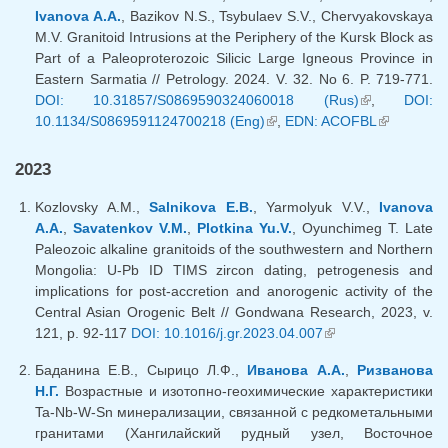
Ivanova A.A.
, Bazikov N.S., Tsybulaev S.V., Chervyakovskaya
M.V. Granitoid Intrusions at the Periphery of the Kursk Block as
Part of a Paleoproterozoic Silicic Large Igneous Province in
Eastern Sarmatia // Petrology. 2024. V. 32. No 6. P. 719-771.
DOI: 10.31857/S0869590324060018 (Rus)
(внешняя
,
DOI:
10.1134/S0869591124700218 (Eng)
(внешняя ссылка)
,
EDN: ACOFBL
ссылка)
(внешняя
ссылка)
2023
Kozlovsky A.M.,
Salnikova E.B.
, Yarmolyuk V.V.,
Ivanova
A.A.
,
Savatenkov V.M.
,
Plotkina Yu.V.
, Oyunchimeg T. Late
Paleozoic alkaline granitoids of the southwestern and Northern
Mongolia: U-Pb ID TIMS zircon dating, petrogenesis and
implications for post-accretion and anorogenic activity of the
Central Asian Orogenic Belt // Gondwana Research, 2023, v.
121, p. 92-117
DOI: 10.1016/j.gr.2023.04.007
(внешняя
ссылка)
Баданина Е.В., Сырицо Л.Ф.,
Иванова А.А.
,
Ризванова
Н.Г.
Возрастные и изотопно-геохимические характеристики
Ta-Nb-W-Sn минерализации, связанной с редкометальными
гранитами (Хангилайский рудный узел, Восточное