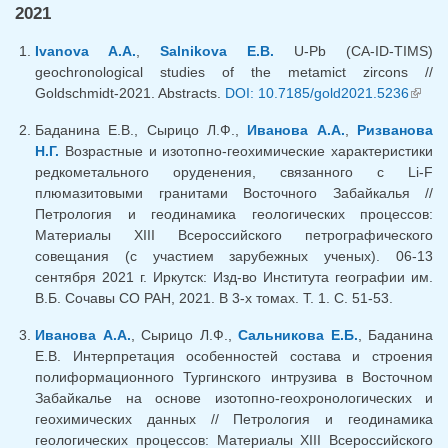
2021
Ivanova A.A.
,
Salnikova E.B.
U-Pb (CA-ID-TIMS)
geochronological studies of the metamict zircons //
Goldschmidt-2021. Abstracts.
DOI: 10.7185/gold2021.5236
(вне
ссылк
Баданина Е.В., Сырицо Л.Ф.,
Иванова А.А.
,
Ризванова
Н.Г.
Возрастные и изотопно-геохимические характеристики
редкометального оруденения, связанного с Li-F
плюмазитовыми гранитами Восточного Забайкалья //
Петрология и геодинамика геологических процессов:
Материалы XIII Всероссийского петрографического
совещания (с участием зарубежных ученых). 06-13
сентября 2021 г. Иркутск: Изд-во Института географии им.
В.Б. Сочавы СО РАН, 2021. В 3-х томах. Т. 1. С. 51-53.
Иванова А.А.
, Сырицо Л.Ф.,
Сальникова Е.Б.
, Баданина
Е.В. Интерпретация особенностей состава и строения
полиформационного Тургинского интрузива в Восточном
Забайкалье на основе изотопно-геохронологических и
геохимических данных // Петрология и геодинамика
геологических процессов: Материалы XIII Всероссийского