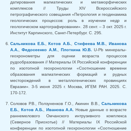
датирования магматических и метаморфических
комплексов // Труды XIV Всероссийского
петрографического совещания «Петрология и геодинамика
геологических процессов: роль в изучении недр и
геологическом картографировании». 28 сент. – 3 окт. 2025 г.
Институт Карпинского, Санкт-Петербург. С. 295.
Сальникова Е.Б.
,
Котов А.Б.
,
Стифеева М.В.
,
Иванова
А.А.
,
Федосеенко А.М.
,
Плоткина Ю.В.
U-Pb минералы-
геохронометры для оценки возраста процессов
рудообразования // Материалы IX Российской конференции
по изотопной геохронологии «Соотношение времени
образования магматических формаций и рудных
месторождений в металлогенических провинциях
Евразии». 3-5 июня 2025 г. Москва, ИГЕМ РАН. 2025. С.
170-172.
Соловов Р.В., Ползуненков Г.О., Акинин В.В.,
Сальникова
Е.Б.
,
Котов А.Б.
,
Иванова А.А.
Новые данные о возрасте
раннемелового Омчанского интрузивного комплекса
(Северное Приохотье) // Материалы IX Российской
конференции по изотопной геохронологии «Соотношение