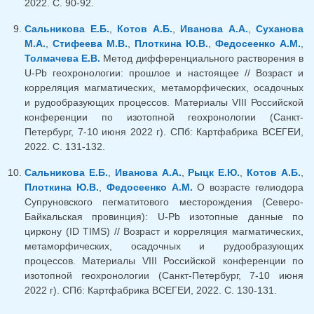
2022. С. 90-92.
Сальникова Е.Б.
,
Котов А.Б.
,
Иванова А.А.
,
Суханова
М.А.
,
Стифеева М.В.
,
Плоткина Ю.В.
,
Федосеенко А.М.
,
Толмачева Е.В.
Метод дифференциального растворения в
U-Pb геохронологии: прошлое и настоящее // Возраст и
корреляция магматических, метаморфических, осадочных
и рудообразующих процессов. Материалы VIII Российской
конференции по изотопной геохронологии (Санкт-
Петербург, 7-10 июня 2022 г). СПб: Картфабрика ВСЕГЕИ,
2022. С. 131-132.
Сальникова Е.Б.
,
Иванова А.А.
,
Рыцк Е.Ю.
,
Котов А.Б.
,
Плоткина Ю.В.
,
Федосеенко А.М.
О возрасте гелиодора
Супруновского пегматитового месторождения (Северо-
Байкальская провинция): U-Pb изотопные данные по
циркону (ID TIMS) // Возраст и корреляция магматических,
метаморфических, осадочных и рудообразующих
процессов. Материалы VIII Российской конференции по
изотопной геохронологии (Санкт-Петербург, 7-10 июня
2022 г). СПб: Картфабрика ВСЕГЕИ, 2022. С. 130-131.