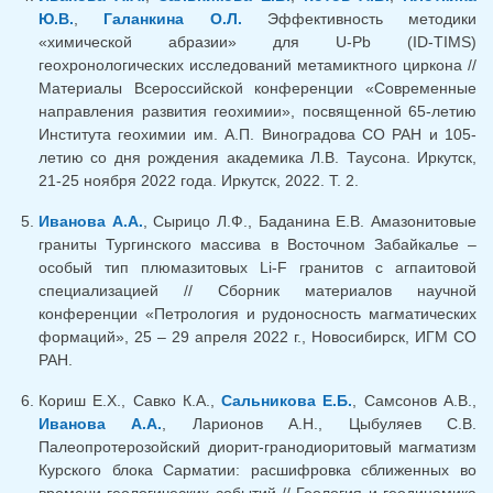
Ю.В.
,
Галанкина О.Л.
Эффективность методики
«химической абразии» для U-Pb (ID-TIMS)
геохронологических исследований метамиктного циркона //
Материалы Всероссийской конференции «Современные
направления развития геохимии», посвященной 65-летию
Института геохимии им. А.П. Виноградова СО РАН и 105-
летию со дня рождения академика Л.В. Таусона. Иркутск,
21-25 ноября 2022 года. Иркутск, 2022. Т. 2.
Иванова А.А.
, Сырицо Л.Ф., Баданина Е.В. Амазонитовые
граниты Тургинского массива в Восточном Забайкалье –
особый тип плюмазитовых Li-F гранитов с агпаитовой
специализацией // Сборник материалов научной
конференции «Петрология и рудоносность магматических
формаций», 25 – 29 апреля 2022 г., Новосибирск, ИГМ СО
РАН.
Кориш Е.Х., Савко К.А.,
Сальникова Е.Б.
, Самсонов А.В.,
Иванова А.А.
, Ларионов А.Н., Цыбуляев С.В.
Палеопротерозойский диорит-гранодиоритовый магматизм
Курского блока Сарматии: расшифровка сближенных во
времени геологических событий // Геология и геодинамика