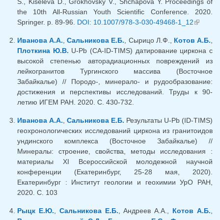
S., Kiseleva D., Grokhovsky V., Shchapova Y. Proceedings of
the 10th All-Russian Youth Scientific Conference. 2020.
Springer. p. 89-96.
DOI: 10.1007/978-3-030-49468-1_12
(внешн
ссылка)
Иванова А.А.
,
Сальникова Е.Б.
, Сырицо Л.Ф.,
Котов А.Б.
,
Плоткина Ю.В.
U-Pb (CA-ID-TIMS) датирование циркона с
высокой степенью авторадиационных повреждений из
лейкогранитов Тургинского массива (Восточное
Забайкалье) // Породо-, минерало- и рудообразование:
достижения и перспективы исследований. Труды к 90-
летию ИГЕМ РАН. 2020. С. 430-732.
Иванова А.А.
,
Сальникова Е.Б.
Результаты U-Pb (ID-TIMS)
геохронологических исследований циркона из гранитоидов
ундинского комплекса (Восточное Забайкалье) //
Минералы: строение, свойства, методы исследования :
материалы XI Всероссийской молодежной научной
конференции (Екатеринбург, 25-28 мая, 2020).
Екатеринбург : Институт геологии и геохимии УрО РАН,
2020. C. 103
Рыцк Е.Ю.
,
Сальникова Е.Б.
, Андреев А.А.,
Котов А.Б.
,