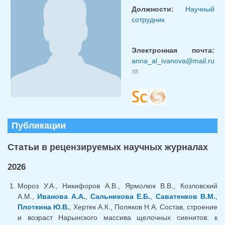
Должности:
Научный
сотрудник
Электронная почта:
anna_al_ivanova@mail.ru
(ссылка для отправки
email)
Публикации
Статьи в рецензируемых научных журналах
2026
Мороз У.А., Никифоров А.В., Ярмолюк В.В., Козловский
А.М.,
Иванова А.А.
,
Сальникова Е.Б.
,
Саватенков В.М.
,
Плоткина Ю.В.
, Хертек А.К., Поляков Н.А. Cостав, строение
и возраст Нарынского массива щелочных сиенитов: к