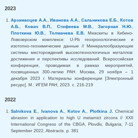
2023
Арзамасцев А.А.
,
Иванова А.А.
,
Сальникова Е.Б.
,
Котов
А.Б.
,
Ковач В.П.
,
Стифеева М.В.
,
Загорная Н.Ю.
,
Плоткина Ю.В.
,
Толмачева Е.В.
Миаскиты в Хибино-
Ловозерском комплексе: U-Pb геохронологические и
изотопно-геохимические данные // Минералообразующие
системы месторождений высокотехнологичных металлов:
достижения и перспективы исследований. Всероссийская
конференция, проводимая в рамках мероприятий,
посвященных 300-летию РАН. Москва, 29 ноября – 1
декабря 2023 г. Материалы конференции [Электронный
ресурс]. М.: ИГЕМ РАН, 2023. с. 216-219
2022
Salnikova E.
,
Ivanova A.
,
Kotov A.
,
Plotkina J.
Chemical
abrasion in application to high U metamict zircons // XXII
International Congress of the CBGA, Plovdiv, Bulgaria, 7-11
September 2022, Abstracts. p. 381