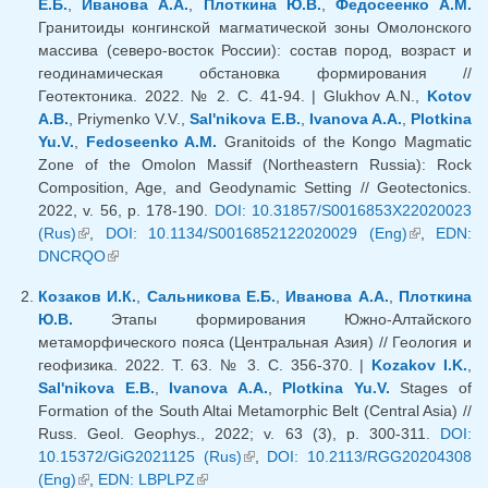
Е.Б.
,
Иванова А.А.
,
Плоткина Ю.В.
,
Федосеенко А.М.
Гранитоиды конгинской магматической зоны Омолонского
массива (северо-восток России): состав пород, возраст и
геодинамическая обстановка формирования //
Геотектоника. 2022. № 2. С. 41-94. | Glukhov A.N.,
Kotov
A.B.
, Priymenko V.V.,
Sal'nikova E.B.
,
Ivanova A.A.
,
Plotkina
Yu.V.
,
Fedoseenko A.M.
Granitoids of the Kongo Magmatic
Zone of the Omolon Massif (Northeastern Russia): Rock
Composition, Age, and Geodynamic Setting // Geotectonics.
2022, v. 56, p. 178-190.
DOI: 10.31857/S0016853X22020023
(Rus)
(внешняя ссылка)
,
DOI: 10.1134/S0016852122020029 (Eng)
(внешняя
,
EDN:
DNCRQO
(внешняя ссылка)
ссылка)
Козаков И.К.
,
Сальникова Е.Б.
,
Иванова А.А.
,
Плоткина
Ю.В.
Этапы формирования Южно-Алтайского
метаморфического пояса (Центральная Азия) // Геология и
геофизика. 2022. Т. 63. № 3. С. 356-370. |
Kozakov I.K.
,
Sal'nikova E.B.
,
Ivanova A.A.
,
Plotkina Yu.V.
Stages of
Formation of the South Altai Metamorphic Belt (Central Asia) //
Russ. Geol. Geophys., 2022; v. 63 (3), p. 300-311.
DOI:
10.15372/GiG2021125 (Rus)
(внешняя ссылка)
,
DOI: 10.2113/RGG20204308
(Eng)
(внешняя ссылка)
,
EDN: LBPLPZ
(внешняя ссылка)