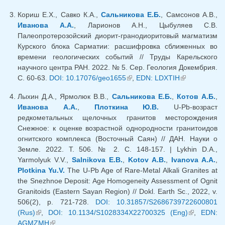
Кориш Е.Х., Савко К.А.,
Сальникова Е.Б.
, Самсонов А.В.,
Иванова А.А.
, Ларионов А.Н., Цыбуляев С.В.
Палеопротерозойский диорит-гранодиоритовый магматизм
Курского блока Сарматии: расшифровка сближенных во
времени геологических событий // Труды Карельского
научного центра РАН. 2022. № 5. Сер. Геология Докембрия.
С. 60-63.
DOI: 10.17076/geo1655
(внешняя ссылка)
,
EDN: LDXTIH
(внешняя
ссылка)
Лыхин Д.А., Ярмолюк В.В.,
Сальникова Е.Б.
,
Котов А.Б.
,
Иванова А.А.
,
Плоткина Ю.В.
U-Pb-возраст
редкометальных щелочных гранитов месторождения
Снежное: к оценке возрастной однородности гранитоидов
огнитского комплекса (Восточный Саян) // ДАН. Науки о
Земле. 2022. Т. 506. № 2. С. 148-157. | Lykhin D.A.,
Yarmolyuk V.V.,
Salnikova E.B.
,
Kotov A.B.
,
Ivanova A.A.
,
Plotkina Yu.V.
The U-Pb Age of Rare-Metal Alkali Granites at
the Snezhnoe Deposit: Age Homogeneity Assessment of Ognit
Granitoids (Eastern Sayan Region) // Dokl. Earth Sc., 2022, v.
506(2), p. 721-728.
DOI: 10.31857/S2686739722600801
(Rus)
(внешняя ссылка)
,
DOI: 10.1134/S1028334X22700325 (Eng)
(внешняя
,
EDN:
AGMZMH
(внешняя ссылка)
ссылка)