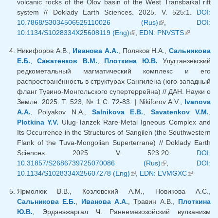
volcanic rocks of the Olov basin of the West Transbaikal rift
system // Doklady Earth Sciences. 2025. V. 525:1.
DOI:
10.7868/S3034506525110026 (Rus)
(внешняя
,
DOI:
10.1134/S1028334X25608119 (Eng)
(внешняя ссылка)
,
EDN: PNVSTS
ссылка)
(внешняя
ссылка)
Никифоров А.В.,
Иванова А.А.
, Поляков Н.А.,
Сальникова
Е.Б.
,
Саватенков В.М.
,
Плоткина Ю.В.
Улугтанзекский
редкометальный магматический комплекс и его
распространённость в структурах Сангилена (юго-западный
фланг Тувино-Монгольского супертеррейна) // ДАН. Науки о
Земле. 2025. Т. 523, № 1 С. 72-83. | Nikiforov A.V.,
Ivanova
A.A.
, Polyakov N.A.,
Salnikova E.B.
,
Savatenkov V.M.
,
Plotkina Y.V.
Ulug-Tanzek Rare-Metal Igneous Complex and
Its Occurrence in the Structures of Sangilen (the Southwestern
Flank of the Tuva-Mongolian Superterrane) // Doklady Earth
Sciences. 2025. V. 523:20.
DOI:
10.31857/S2686739725070086 (Rus)
(внешняя
,
DOI:
10.1134/S1028334X25607278 (Eng)
(внешняя ссылка)
,
EDN: EVMGXC
ссылка)
(внешняя
ссылка)
Ярмолюк В.В., Козловский А.М., Новикова А.С.,
Сальникова Е.Б.
,
Иванова А.А.
, Травин А.В.,
Плоткина
Ю.В.
, Эрдэнэжаргал Ч. Раннемезозойский вулканизм