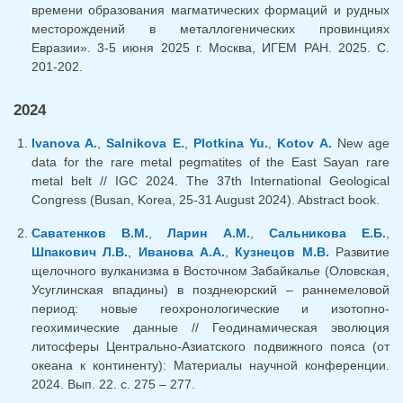
времени образования магматических формаций и рудных
месторождений в металлогенических провинциях
Евразии». 3-5 июня 2025 г. Москва, ИГЕМ РАН. 2025. С.
201-202.
2024
Ivanova A.
,
Salnikova E.
,
Plotkina Yu.
,
Kotov A.
New age
data for the rare metal pegmatites of the East Sayan rare
metal belt // IGC 2024. The 37th International Geological
Congress (Busan, Korea, 25-31 August 2024). Abstract book.
Саватенков В.М.
,
Ларин А.М.
,
Сальникова Е.Б.
,
Шпакович Л.В.
,
Иванова А.А.
,
Кузнецов М.В.
Развитие
щелочного вулканизма в Восточном Забайкалье (Оловская,
Усуглинская впадины) в позднеюрский – раннемеловой
период: новые геохронологические и изотопно-
геохимические данные // Геодинамическая эволюция
литосферы Центрально-Азиатского подвижного пояса (от
океана к континенту): Материалы научной конференции.
2024. Вып. 22. с. 275 – 277.