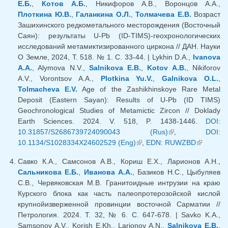
Е.Б.
,
Котов А.Б.
, Никифоров А.В., Воронцов А.А.,
Плоткина Ю.В.
,
Галанкина О.Л.
,
Толмачева Е.В.
Возраст
Зашихинского редкометального месторождения (Восточный
Саян): результаты U-Pb (ID-TIMS)-геохронологических
исследований метамиктизированного циркона // ДАН. Науки
О Земле, 2024, Т. 518. № 1. С. 33-44. | Lykhin D.A.,
Ivanova
A.A.
, Alymova N.V.,
Salnikova E.B.
,
Kotov A.B.
, Nikiforov
A.V., Vorontsov A.A.,
Plotkina Yu.V.
,
Galnikova O.L.
,
Tolmacheva E.V.
Age of the Zashikhinskoye Rare Metal
Deposit (Eastern Sayan): Results of U-Pb (ID TIMS)
Geochronological Studies of Metamictic Zircon // Doklady
Earth Sciences. 2024. V. 518, P. 1438-1446.
DOI:
10.31857/S2686739724090043 (Rus)
(внешняя
,
DOI:
10.1134/S1028334X24602529 (Eng)
(внешняя ссылка)
,
EDN: RUWZBD
ссылка)
(внешняя
ссылка)
Савко К.А., Самсонов А.В., Кориш Е.Х., Ларионов А.Н.,
Сальникова Е.Б.
,
Иванова А.А.
, Базиков Н.С., Цыбуляев
С.В., Червяковская М.В. Гранитоидные интрузии на краю
Курского блока как часть палеопротерозойской кислой
крупнойизверженной провинции восточной Сарматии //
Петрология. 2024. Т. 32, № 6. С. 647-678. | Savko K.A.,
Samsonov A.V., Korish E.Kh., Larionov A.N.,
Salnikova E.B.
,