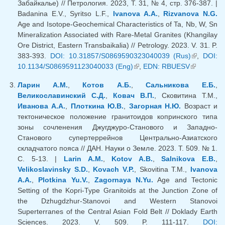
Забайкалье) // Петрология. 2023, T. 31, № 4, стр. 376-387. |
Badanina E.V., Syritso L.F.,
Ivanova A.A.
,
Rizvanova N.G.
Age and Isotope-Geochemical Characteristics of Ta, Nb, W, Sn
Mineralization Associated with Rare-Metal Granites (Khangilay
Ore District, Eastern Transbaikalia) // Petrology. 2023. V. 31. P.
383-393.
DOI: 10.31857/S0869590323040039 (Rus)
(внешняя
,
DOI:
10.1134/S0869591123040033 (Eng)
(внешняя ссылка)
,
EDN: RBUESV
(внешняя
ссылка)
ссылка)
Ларин А.М.
,
Котов А.Б.
,
Сальникова Е.Б.
,
Великославинский С.Д.
,
Ковач В.П.
, Сковитина Т.М.,
Иванова А.А.
,
Плоткина Ю.В.
,
Загорная Н.Ю.
Возраст и
тектоническое положение гранитоидов копринского типа
зоны сочленения Джугджуро-Станового и Западно-
Станового супертеррейнов Центрально-Азиатского
складчатого пояса // ДАН. Науки о Земле. 2023. Т. 509. № 1.
С. 5-13. |
Larin A.M.
,
Kotov A.B.
,
Salnikova E.B.
,
Velikoslavinsky S.D.
,
Kovach V.P.
, Skovitina T.M.,
Ivanova
A.A.
,
Plotkina Yu.V.
,
Zagornaya N.Yu.
Age and Tectonic
Setting of the Kopri-Type Granitoids at the Junction Zone of
the Dzhugdzhur-Stanovoi and Western Stanovoi
Superterranes of the Central Asian Fold Belt // Doklady Earth
Sciences. 2023. V. 509. P. 111-117.
DOI: