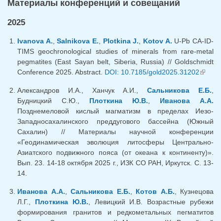
Материалы конференций и совещаний
2025
Ivanova A.
,
Salnikova E.
,
Plotkina J.
,
Kotov A.
U-Pb CA-ID-
TIMS geochronological studies of minerals from rare-metal
pegmatites (East Sayan belt, Siberia, Russia) // Goldschmidt
Conference 2025. Abstract.
DOI: 10.7185/gold2025.31202
(внеш
ссылка
Александров И.А., Ханчук А.И.,
Сальникова Е.Б.
,
Будницкий С.Ю.,
Плоткина Ю.В.
,
Иванова А.А.
Позднемеловой кислый магматизм в пределах Иезо-
Западносахалинского преддугового бассейна (Южный
Сахалин) // Материалы научной конференции
«Геодинамическая эволюция литосферы Центрально-
Азиатского подвижного пояса (от океана к континенту)».
Вып. 23. 14-18 октября 2025 г., ИЗК СО РАН, Иркутск. С. 13-
14.
Иванова А.А.
,
Сальникова Е.Б.
,
Котов А.Б.
, Кузнецова
Л.Г.,
Плоткина Ю.В.
, Левицкий И.В. Возрастные рубежи
формирования гранитов и редкометальных пегматитов