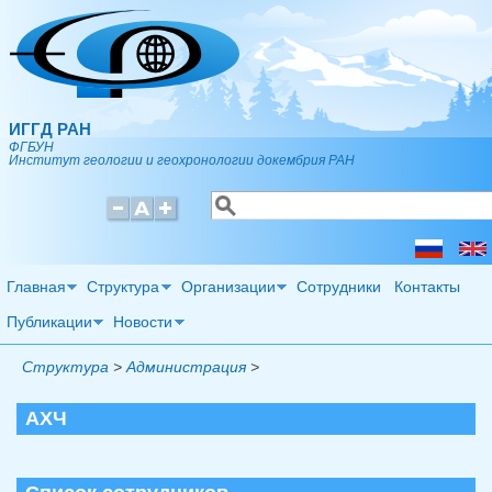
Перейти к основному содержанию
ИГГД РАН
ФГБУН
Институт геологии и геохронологии докембрия РАН
Поиск
Форма поиска
Главная
Структура
Организации
Сотрудники
Контакты
Публикации
Новости
Структура
>
Администрация
>
АХЧ