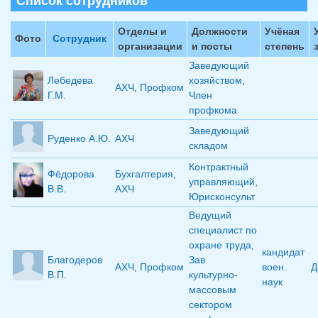
Список сотрудников
Отделы и
Должности
Учёная
Фото
Сотрудник
организации
и посты
степень
Заведующий
Лебедева
хозяйством
,
АХЧ
,
Профком
Г.М.
Член
профкома
Заведующий
Руденко А.Ю.
АХЧ
складом
Контрактный
Фёдорова
Бухгалтерия
,
управляющий
,
В.В.
АХЧ
Юрисконсульт
Ведущий
специалист по
охране труда
,
кандидат
Благодеров
Зав.
АХЧ
,
Профком
воен.
Д
В.П.
культурно-
наук
массовым
сектором