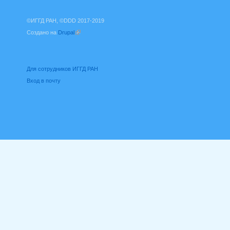
©ИГГД РАН, ©DDD 2017-2019
Создано на
Drupal
(внешняя ссылка)
Для сотрудников ИГГД РАН
Вход в почту