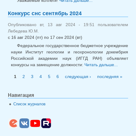
Уважаемые коллеги!
Читать дальше...
о Заседание
лабораторий 26
Конкурс снс сентябрь 2024
авг 2024
Опубликовано вт, 13 авг 2024 - 19:51 пользователем
Лебедева Ю.М.
с
16 авг 2024 (пт)
по
17 сен 2024 (вт)
Федеральное государственное бюджетное учреждение
науки Институт геологии и геохронологии докембрия
Российской академии наук (ИГГД РАН) объявляет
конкурсы на замещение должности:
Читать дальше...
о
Конкурс 
1
2
3
4
5
6
следующая ›
последняя »
сентябрь
Страницы
2024
Навигация
Список журналов