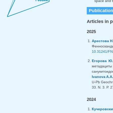
space and t
Publicatio
Articles in 
2025
Арестова Н
Фенносканди
10.31241/FN
Егорова Ю.
метадациты
санукитоидо
Ivanova A.A
U-Pb Geochro
33. N. 3. P. 
2024
Кучеровский