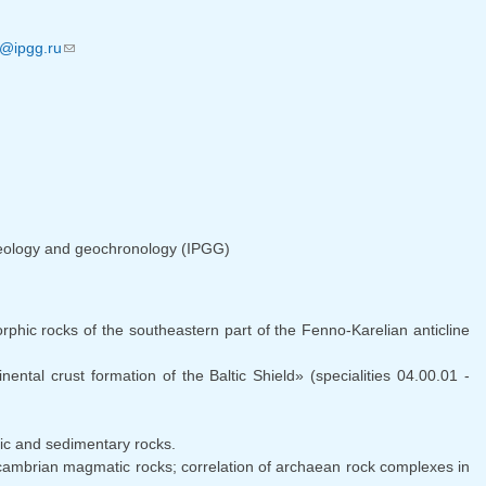
l)
v@ipgg.ru
(link sends e-mail)
 geology and geochronology (IPGG)
phic rocks of the southeastern part of the Fenno-Karelian anticline
nental crust formation of the Baltic Shield» (specialities 04.00.01 -
ic and sedimentary rocks.
recambrian magmatic rocks; correlation of archaean rock complexes in