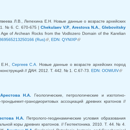
твеева Л.В., Лепехина Е.Н. Новые данные о возрасте архейских
1. № 6. С. 670-675 |
Chekulaev V.P.
,
Arestova N.A.
,
Glebovitsky
 Age of Archean Rocks from the Vodlozero Domain of the Karelian
0869565213250166 (Rus)
(link is external)
,
EDN: QYNIXP
(link is external)
 Е.Н.,
Сергеев С.А.
Новые данные о возрасте архейских пород
нструкций // ДАН. 2012. Т. 442. № 1. С.67-73.
EDN: OOWUIV
(link
extern
,
Арестова Н.А.
Геологические, петрологические и изотопно-
трондьемит-гранодиоритовых ассоциаций древних кратонов //
естова Н.А.
Петролого-геодинамические условия образования
ной коры древних кратонов. // Геотектоника. 2010. Т. 44. № 4.