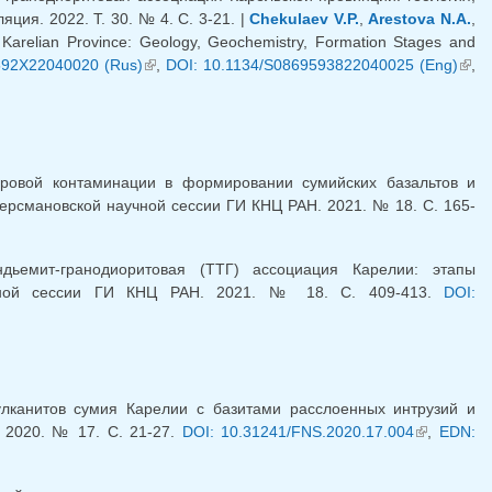
ция. 2022. T. 30. № 4. С. 3-21. |
Chekulaev V.P.
,
Arestova N.A.
,
e Karelian Province: Geology, Geochemistry, Formation Stages and
592X22040020 (Rus)
(link is external)
,
DOI: 10.1134/S0869593822040025 (Eng)
(lin
,
exte
ровой контаминации в формировании сумийских базальтов и
ерсмановской научной сессии ГИ КНЦ РАН. 2021. № 18. С. 165-
дьемит-гранодиоритовая (ТТГ) ассоциация Карелии: этапы
учной сессии ГИ КНЦ РАН. 2021. № 18. С. 409-413.
DOI:
лканитов сумия Карелии с базитами расслоенных интрузий и
 2020. № 17. С. 21-27.
DOI: 10.31241/FNS.2020.17.004
(link is
,
EDN:
external)