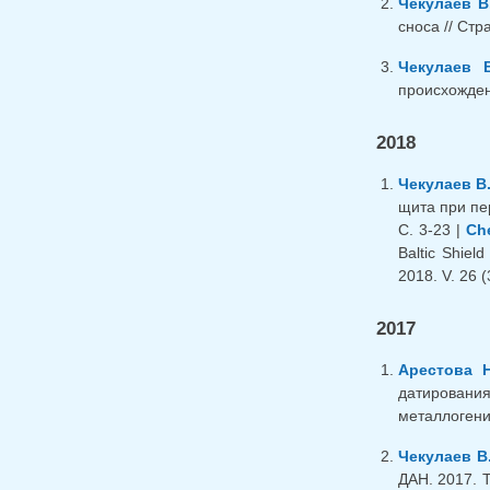
Чекулаев В
сноса // Стр
Чекулаев В
происхожден
2018
Чекулаев В.
щита при пе
С. 3-23 |
Che
Baltic Shiel
2018. V. 26 (
2017
Арестова Н
датирования
металлогени
Чекулаев В
ДАН. 2017. Т