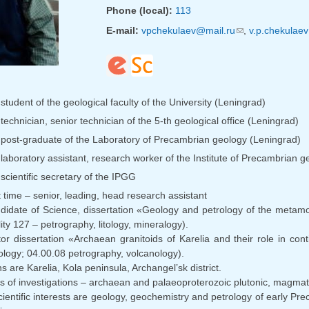
Phone (local):
113
E-mail:
vpchekulaev@mail.ru
(link sends e-mai
,
v.p.chekulae
tudent of the geological faculty of the University (Leningrad)
echnician, senior technician of the 5-th geological office (Leningrad)
post-graduate of the Laboratory of Precambrian geology (Leningrad)
laboratory assistant, research worker of the Institute of Precambrian
cientific secretary of the IPGG
time – senior, leading, head research assistant
idate of Science, dissertation «Geology and petrology of the metamor
ty 127 – petrography, litology, mineralogy).
or dissertation «Archaean granitoids of Karelia and their role in conti
ology; 04.00.08 petrography, volcanology).
 are Karelia, Kola peninsula, Archangel’sk district.
s of investigations – archaean and palaeoproterozoic plutonic, magmat
ientific interests are geology, geochemistry and petrology of early P