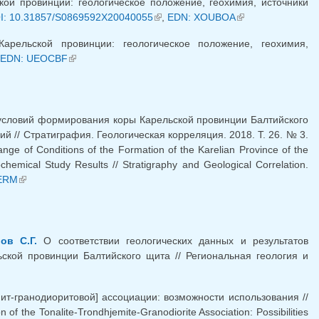
ой провинции: геологическое положение, геохимия, источники
I: 10.31857/S0869592X20040055
(link is external)
,
EDN: XOUBOA
(link is external)
арельской провинции: геологическое положение, геохимия,
EDN: UEOCBF
(link is external)
словий формирования коры Карельской провинции Балтийского
й // Стратиграфия. Геологическая корреляция. 2018. Т. 26. № 3.
ge of Conditions of the Formation of the Karelian Province of the
chemical Study Results // Stratigraphy and Geological Correlation.
l)
ERM
(link is external)
ов С.Г.
О соответствии геологических данных и результатов
кой провинции Балтийского щита // Региональная геология и
т-гранодиоритовой] ассоциации: возможности использования //
of the Tonalite-Trondhjemite-Granodiorite Association: Possibilities