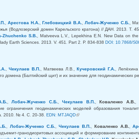
.П.
,
Арестова Н.А.
,
Глебовицкий В.А.
,
Лобач-Жученко С.Б.
, Ма
жья (Водлозерский домен Карельского кратона) // ДАН. 2013. Т. 45
-Zhuchenko S.B.
, Matveeva L.V., Lepekhina E.N. New Data on the
lady Earth Sciences. 2013. V. 451. Part 2. P. 834-838
DOI: 10.7868/S
.А.
,
Чекулаев В.П.
, Матвеева Л.В.,
Кучеровский Г.А.
, Лепёхина
о домена (Балтийский щит) и их значение для геодинамических реко
.Б.
,
Лобач-Жученко С.Б.
,
Чекулаев В.П.
,
Коваленко А.В.
ие ограничения геодинамических моделей образования тоналит-
. 2010. № 4. С. 20-38.
EDN: MTJAQD
(link is external)
.Б.
,
Лобач-Жученко С.Б.
,
Чекулаев В.П.
,
Коваленко А.В.
,
Ар
ндъемит-гранодиоритовых ассоциаций и формирование континенталь