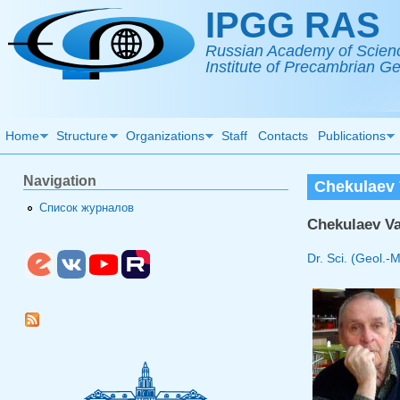
Skip to main content
IPGG RAS
Russian Academy of Scien
Institute of Precambrian 
Home
Structure
Organizations
Staff
Contacts
Publications
Navigation
Chekulaev 
Список журналов
Chekulaev Va
Dr. Sci. (Geol.-M