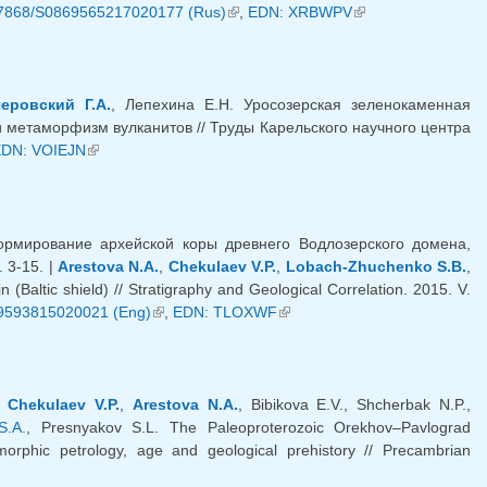
.7868/S0869565217020177 (Rus)
(link is external)
,
EDN: XRBWPV
(link is external)
еровский Г.А.
, Лепехина Е.Н. Уросозерская зеленокаменная
 и метаморфизм вулканитов // Труды Карельского научного центра
 is external)
DN: VOIEJN
(link is external)
рмирование архейской коры древнего Водлозерского домена,
 3-15. |
Arestova N.A.
,
Chekulaev V.P.
,
Lobach-Zhuchenko S.B.
,
(Baltic shield) // Stratigraphy and Geological Correlation. 2015. V.
9593815020021 (Eng)
(link is external)
,
EDN: TLOXWF
(link is external)
,
Chekulaev V.P.
,
Arestova N.A.
, Bibikova E.V., Shcherbak N.P.,
S.A.
, Presnyakov S.L. The Paleoproterozoic Orekhov–Pavlograd
amorphic petrology, age and geological prehistory // Precambrian