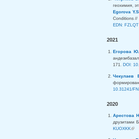
геохимия, эт
Egorova Y.S
Conditions //
EDN: FZLQ
2021
Егорова Ю.
андезибазал
171.
DOI: 10
Чекулаев В
формирован
10.31241/FN
2020
Арестова Н
друзитами Б
KUOXKK
(lin