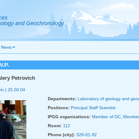
ces
Geology and Geochronology
News
V.P.
lery Petrovich
in.)
25.00.04
Departments:
Laboratory of geology and ge
Positions:
Principal Staff Scientist
IPGG organizations:
Member of DC
,
Member
Room:
112
Phone (city):
328-01-92