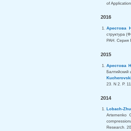
of Applicatio
2016
Арестова Н
структура (
РАН. Серия 
2015
Арестова Н
Балтийский щ
Kucherovski
23. N 2. P. 
2014
Lobach-Zhu
Artemenko 
compressiona
Research. 201