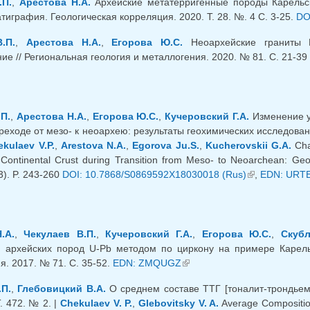
.П.
,
Арестова Н.А.
Архейские метатерригенные породы Карельск
атиграфия. Геологическая корреляция. 2020. Т. 28. №. 4 С. 3-25.
DO
.П.
,
Арестова Н.А.
,
Егорова Ю.С.
Неоархейские граниты К
ие // Региональная геология и металлогения. 2020. № 81. С. 21-39
П.
,
Арестова Н.А.
,
Егорова Ю.С.
,
Кучеровский Г.А.
Изменение у
реходе от мезо- к неоархею: результаты геохимических исследовани
kulaev V.P.
,
Arestova N.A.
,
Egorova Ju.S.
,
Kucherovskii G.A.
Chan
d Continental Crust during Transition from Meso- to Neoarchean: Geo
3). P. 243-260
DOI: 10.7868/S0869592X18030018 (Rus)
(link is externa
,
EDN: URT
.А.
,
Чекулаев В.П.
,
Кучеровский Г.А.
,
Егорова Ю.С.
,
Скубл
 архейских пород U-Pb методом по циркону на примере Карельс
я. 2017. № 71. С. 35-52.
EDN: ZMQUGZ
(link is external)
.П.
,
Глебовицкий В.А.
О среднем составе ТТГ [тоналит-трондьеми
. 472. № 2. |
Chekulaev V. P.
,
Glebovitsky V. A.
Average Composition 