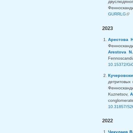
двуслюдяно
Фенносканди
GURRLG
(lin
2023
Арестова Н
Фенносканди
Arestova N.
Fennoscandia
10.15372/Gi
Кучеровский
детритовых 
Фенносканди
Kuznetsov,
A
conglomerate
10.31857/S2
2022
Чекулаев В