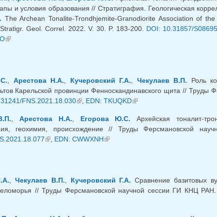
апы и условия образования // Стратиграфия. Геологическая корреля
.
The Archean Tonalite-Trondhjemite-Granodiorite Association of th
 Stratigr. Geol. Correl. 2022. V. 30. P. 183-200.
DOI: 10.31857/S0869
TO
(link is external)
С.
,
Арестова Н.А.
,
Кучеровский Г.А.
,
Чекулаев В.П.
Роль ко
ьтов Карельской провинции Фенноскандинавского щита // Труды Ф
.31241/FNS.2021.18.030
(link is external)
,
EDN: TKUQKD
(link is external)
.П.
,
Арестова Н.А.
,
Егорова Ю.С.
Архейская тоналит-трон
ия, геохимия, происхождение // Труды Ферсмановской на
S.2021.18.077
(link is external)
,
EDN: CWWXNH
(link is external)
.А.
,
Чекулаев В.П.
,
Кучеровский Г.А.
Сравнение базитовых ву
еломорья // Труды Ферсмановской научной сессии ГИ КНЦ РАН.
k is external)