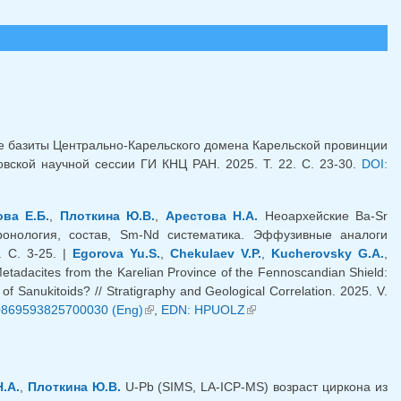
 базиты Центрально-Карельского домена Карельской провинции
вской научной сессии ГИ КНЦ РАН. 2025. Т. 22. С. 23-30.
DOI:
ва Е.Б.
,
Плоткина Ю.В.
,
Арестова Н.А.
Неоархейские Ba-Sr
ронология, состав, Sm-Nd систематика. Эффузивные аналоги
. C. 3-25. |
Egorova Yu.S.
,
Chekulaev V.P.
,
Kucherovsky G.A.
,
adacites from the Karelian Province of the Fennoscandian Shield:
 Sanukitoids? // Stratigraphy and Geological Correlation. 2025. V.
0869593825700030 (Eng)
(link is external)
,
EDN: HPUOLZ
(link is external)
.А.
,
Плоткина Ю.В.
U-Pb (SIMS, LA-ICP-MS) возраст циркона из