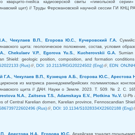
го кварцито-гнейса кадиозерской свиты «гимольской серии» 
навский щит) // Труды Ферсмановской научной сессии ГИ КНЦ РАН
k is external)
.А.
,
Чекулаев В.П.
,
Егорова Ю.С.
,
Кучеровский Г.А.
Сумийск
навского щита: геологическое положение, состав, условия образова
A.
,
Chekulaev V.P.
,
Egorova Yu.S.
,
Kucherovskii G.A.
Sumian b
n Shield: geologic position, composition, and formation conditio
G2022133 (Rus)
(link is external)
,
DOI: 10.2113/RGG20224502 (Eng)
(link is external)
,
EDN: ONJNH
 Г.А.
,
Чекулаев В.П.
,
Кузнецов А.Б.
,
Егорова Ю.С.
,
Арестова Н
цирконов из матрикса раннедокембрийских полимиктовых конгло
навского щита // ДАН. Науки о Земле. 2023. Т. 509. № 2. С. 16
restova N.A.
,
Zaitseva T.S.
,
Adamskaya E.V.
,
Plotkina Yu.V.
U-Pb a
s of Central Karelian domen, Karelian province, Fennoscandian Shiel
686739722602496 (Rus)
(link is external)
,
DOI: 10.1134/S1028334X22602188 (Eng)
(
.П.
,
Арестова Н.А.
,
Егорова Ю.С.
Архейская тоналит-трондьемит