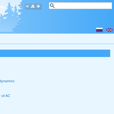
Search
Search form
odynamics
 of AC