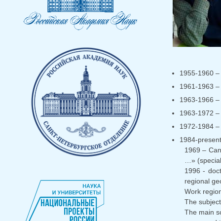
1955-1960 – s
1961-1963 – t
1963-1966 – 
1963-1972 – 
1972-1984 – s
1984-present 
1969 – Cand
…» (speciali
1996 - doct
regional ge
Work regions
The subject
The main sc