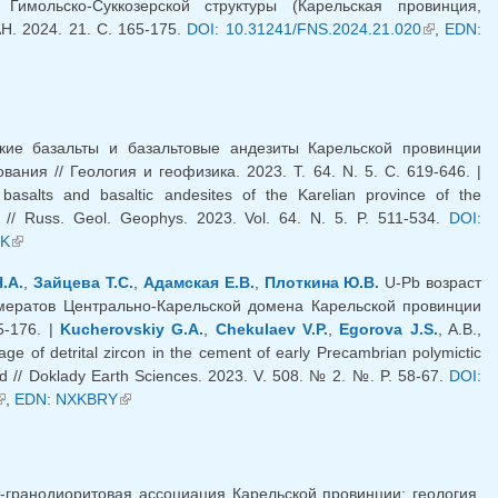
Гимольско-Суккозерской структуры (Карельская провинция,
. 2024. 21. С. 165-175.
DOI: 10.31241/FNS.2024.21.020
(link is
,
EDN:
external)
ие базальты и базальтовые андезиты Карельской провинции
ния // Геология и геофизика. 2023. Т. 64. N. 5. С. 619-646. |
asalts and basaltic andesites of the Karelian province of the
ns // Russ. Geol. Geophys. 2023. Vol. 64. N. 5. P. 511-534.
DOI:
K
(link is external)
.А.
,
Зайцева Т.С.
,
Адамская Е.В.
,
Плоткина Ю.В.
U-Pb возраст
мератов Центрально-Карельской домена Карельской провинции
5-176. |
Kucherovskiy G.A.
,
Chekulaev V.P.
,
Egorova J.S.
, A.B.,
ge of detrital zircon in the cement of early Precambrian polymictic
d // Doklady Earth Sciences. 2023. V. 508. № 2. №. P. 58-67.
DOI:
link is external)
,
EDN: NXKBRY
(link is external)
-гранодиоритовая ассоциация Карельской провинции: геология,