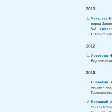
2013
Чекулаев В
пород Заоне
V.A.
,
Lobach
Craton // Dok
2012
Арестова Н
Водлозерског
2010
Вревский А
геохимическ
Геотектоника
Вревский А
тоналит-тро