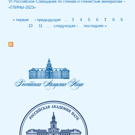
VI Российское Совещание по глинам и глинистым минералам –
«ГЛИНЫ-2023»
Страницы
« первая
‹ предыдущая
…
3
4
5
6
7
8
9
10
11
…
следующая ›
последняя »