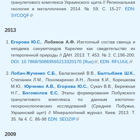
гранулитового комплекса Украинского щита // Региональная
геология и металлогения. 2014. № 59. С. 15-27.
EDN:
SYCOQF
(внешняя ссылка)
2013
Егорова Ю.С.
,
Лобиков А.Ф.
Изотопный состав свинца и
неодима санукитоидов Карелии как свидетельство их
гетерогенной природы // ДАН. 2013. Т. 453. № 2. С.196-200.
DOI: 10.7868/S0869565213320170 (Rus)
(внешняя ссылка)
,
EDN: RFLUUL
(вне
ссыл
Лобач-Жученко С.Б.
, Балаганский В.В.,
Балтыбаев Ш.К.
,
Степанюк Л.М., Пономаренко А.Н., Лохов К.И., Корешкова
М.Ю.,
Юрченко А.В.
,
Егорова Ю.С.
, Сукач В.В., Бережная
Н.Г.,
Богомолов Е.С.
Этапы формирования Побужского
гранулитового комплекса по данным изотопно-
геохронологических исследований (Среднее Побужье,
Украинский щит) // Мiнералогiчний журнал. Киев. 2013. Т.
35. № 4. С. 86-98
EDN: SEOZIP
(внешняя ссылка)
2009