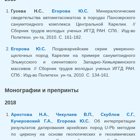
Гусева Н.С.
,
Егорова Ю.С.
Минералогические
свидетельства автометасоматоза в породах Панозерского
санукитоидного комплекса Центральной Карелии. //
Сборник трудов молодых ученых ИГГД РАН. СПб.: Изд-во
Политехн. ун-та, 2010. С. 161-182.
Егорова Ю.С.
Позднеархейские серии умеренно-
щелочных пород Карелии на примере санукитоидного
Эльмусского и сиенитового Западно-Хижьярвинского
массивов. // Сборник трудов молодых ученых ИГГД РАН.
СПб.: Изд-во Политехн. ун-та, 2010. С. 134-161.
Монографии и препринты
2018
Арестова Н.А.
,
Чекулаев В.П.
,
Скублов С.Г.
,
Кучеровский Г.А.
,
Егорова Ю.С.
Об интерпретации
результатов датирования архейских пород U-Pb методом
по циркону на основе геологических и геохимических