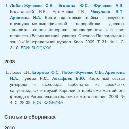
Лобач-Жученко С.Б.
,
Егорова Ю.С.
,
Юрченко А.В.
,
Балаганский В.В., Артеменко Г.В.,
Чекулаев В.П.
,
Арестова Н.А.
Биотит-гранатовые гнейсы - результат
структурно-метаморфической переработки древних
тоналитов: состав минералов, характеристика и возраст
процесса (Васильковский участок Орехово-Павлоградской
зоны) // Мiнералогiчний журнал. Киев. 2009. Т. 31. № 1. С.
3-10.
EDN: SLQQKX
(внешняя ссылка)
2008
Лохов К.И.,
Егорова Ю.С.
,
Лобач-Жученко С.Б.
,
Арестова
Н.А.
,
Гусева Н.С.
,
Астафьев Б.Ю.
Изотопный состав
углерода и кислорода карбонатов из архейских
санукитоидных интрузий Карелии: к проблеме мантийного
флюида // Региональная геология и металлогения. 2008. №
4. С. 28-39.
EDN: KZGHZB
(внешняя ссылка)
Cтатьи в сборниках
2010