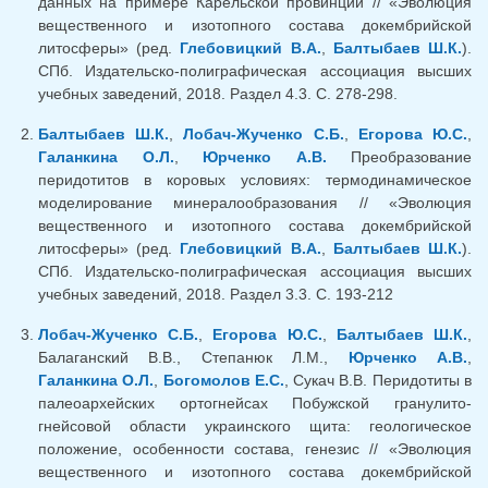
данных на примере Карельской провинции // «Эволюция
вещественного и изотопного состава докембрийской
литосферы» (ред.
Глебовицкий В.А.
,
Балтыбаев Ш.К.
).
СПб. Издательско-полиграфическая ассоциация высших
учебных заведений, 2018. Раздел 4.3. С. 278-298.
Балтыбаев Ш.К.
,
Лобач-Жученко С.Б.
,
Егорова Ю.С.
,
Галанкина О.Л.
,
Юрченко А.В.
Преобразование
перидотитов в коровых условиях: термодинамическое
моделирование минералообразования // «Эволюция
вещественного и изотопного состава докембрийской
литосферы» (ред.
Глебовицкий В.А.
,
Балтыбаев Ш.К.
).
СПб. Издательско-полиграфическая ассоциация высших
учебных заведений, 2018. Раздел 3.3. С. 193-212
Лобач-Жученко С.Б.
,
Егорова Ю.С.
,
Балтыбаев Ш.К.
,
Балаганский В.В., Степанюк Л.М.,
Юрченко А.В.
,
Галанкина О.Л.
,
Богомолов Е.С.
, Сукач В.В. Перидотиты в
палеоархейских ортогнейсах Побужской гранулито-
гнейсовой области украинского щита: геологическое
положение, особенности состава, генезис // «Эволюция
вещественного и изотопного состава докембрийской