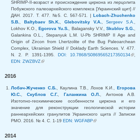
SHRIMP-II-возраст и происхождение циркона из лерцолита
Побужского палеоархейского комплекса [Украинский щит] //
ДАН. 2017. Т. 477. №5. С. 567-571. |
Lobach-Zhuchenko
S.B.
,
Baltybaev Sh.K.
,
Glebovitsky V.A.
,
Sergeev S.A.
,
Lokhov K.O.,
Egorova Yu.S.
, Balagansky V.V.,
Skublov S.G.
,
Galankina O.L., Stepanyuk L.M. U-Pb SHRIMP II Age and
Origin of Zircon from Lhertzolite of the Bug Paleoarchean
Complex, Ukrainian Shield // Doklady Earth Sciences. V. 477.
N. 2. P. 1391-1395.
DOI: 10.7868/S0869565217350134
(вн
,
EDN: ZWZBVZ
(внешняя ссылка)
ссыл
2016
Лобач-Жученко С.Б.
, Каулина Т.В., Лохов К.И.,
Егорова
Ю.С.
,
Скублов С.Г.
,
Галанкина О.Л.
, Антонов А.В.
Изотопно-геохимические особенности циркона и его
значение для реконструкции геологической истории
раннеархейских гранулитов Украинского щита // Записки
РМО. 2016. № 4. С. 1-19
EDN: WGFABP
(внешняя ссылка)
2014