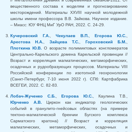
вещественного состава к моделям и прогнозированию
месторождений. Материалы XXVIII научной молодежной
школы имени профессора В.В. Зайкова. Научное издание.
– Миасс: ЮУ ФНЦ МиГ УрО РАН, 2022. С. 24-29.
Кучеровский Г.А.
,
Чекулаев В.П.
,
Егорова Ю.С.
,
Арестова Н.А.
,
Зайцева Т.С.
,
Гороховский Б.М.
,
Плоткина Ю.В.
О возрасте полимиктовых конгломератов
Центрально-Карельского домена Карельской провинции //
Возраст и корреляция магматических, метаморфических,
осадочных и рудообразующих процессов. Материалы VIII
Российской конференции по изотопной геохронологии
(Санкт-Петербург, 7-10 июня 2022 г). СПб: Картфабрика
ВСЕГЕИ, 2022. С. 82-83.
Лобач-Жученко С.Б.
,
Егорова Ю.С.
, Каулина Т.В.,
Юрченко А.В.
Циркон как индикатор геологических
событий в гранулито-гнейсовых областях (на примере
тектоно-магматической брекчии Бугского комплекса
Сарматского кратона) // Возраст и корреляция
магматических, метаморфических, осадочных и