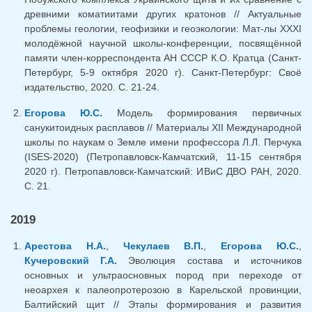
древними коматиитами других кратонов // Актуальные
проблемы геологии, геофизики и геоэкологии: Мат-лы XXXI
молодёжной научной школы-конференции, посвящённой
памяти член-корреспондента АН СССР К.О. Кратца (Санкт-
Петербург, 5-9 октября 2020 г). Санкт-Петербург: Своё
издательство, 2020. С. 21-24.
Егорова Ю.С.
Модель формирования первичных
санукитоидных расплавов // Материалы XII Международной
школы по наукам о Земле имени профессора Л.Л. Перчука
(ISES-2020) (Петропавловск-Камчатский, 11-15 сентября
2020 г). Петропавловск-Камчатский: ИВиС ДВО РАН, 2020.
С. 21.
2019
Арестова Н.А.
,
Чекулаев В.П.
,
Егорова Ю.С.
,
Кучеровский Г.А.
Эволюция состава и источников
основных и ультраосновных пород при переходе от
неоархея к палеопротерозою в Карельской провинции,
Балтийский щит // Этапы формирования и развития