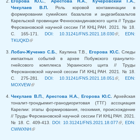
Егорова Ю.С.
,
Арестова Н.А.
,
Кучеровский Г.А.
,
Чекулаев В.П.
Роль коровой контаминации в
формировании сумийских базальтов и андезибазальтов
Карельской провинции Фенноскандинавского щита // Труды
Ферсмановской научной сессии ГИ КНЦ РАН. 2021. № 18.
С. 165-171.
DOI: 10.31241/FNS.2021.18.030
(внешняя
,
EDN:
TKUQKD
(внешняя ссылка)
ссылка)
Лобач-Жученко С.Б.
, Каулина Т.В.,
Егорова Ю.С.
Следы
импактных событий в архее Побужского гранулито-
гнейсового комплекса Украинского щита // Труды
Ферсмановской научной сессии ГИ КНЦ РАН. 2021. № 18.
С. 275-281.
DOI: 10.31241/FNS.2021.18.051
(внешняя
,
EDN:
MOXVEW
(внешняя ссылка)
ссылка)
Чекулаев В.П.
,
Арестова Н.А.
,
Егорова Ю.С.
Архейская
тоналит-трондьемит-гранодиоритовая (ТТГ) ассоциация
Карелии: этапы формирования, геохимия, происхождение
// Труды Ферсмановской научной сессии ГИ КНЦ РАН. 2021.
№ 18. С. 409-413.
DOI: 10.31241/FNS.2021.18.077
(внешняя
,
EDN:
CWWXNH
(внешняя ссылка)
ссылка)