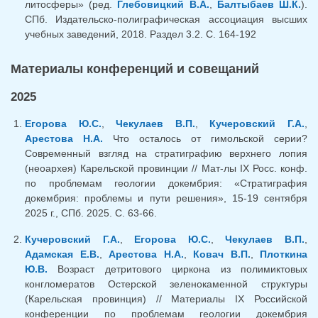
литосферы» (ред.
Глебовицкий В.А.
,
Балтыбаев Ш.К.
).
СПб. Издательско-полиграфическая ассоциация высших
учебных заведений, 2018. Раздел 3.2. С. 164-192
Материалы конференций и совещаний
2025
Егорова Ю.С.
,
Чекулаев В.П.
,
Кучеровский Г.А.
,
Арестова Н.А.
Что осталось от гимольской серии?
Современный взгляд на стратиграфию верхнего лопия
(неоархея) Карельской провинции // Мат-лы IX Росс. конф.
по проблемам геологии докембрия: «Стратиграфия
докембрия: проблемы и пути решения», 15-19 сентября
2025 г., СПб. 2025. С. 63-66.
Кучеровский Г.А.
,
Егорова Ю.С.
,
Чекулаев В.П.
,
Адамская Е.В.
,
Арестова Н.А.
,
Ковач В.П.
,
Плоткина
Ю.В.
Возраст детритового циркона из полимиктовых
конгломератов Остерской зеленокаменной структуры
(Карельская провинция) // Материалы IХ Российской
конференции по проблемам геологии докембрия