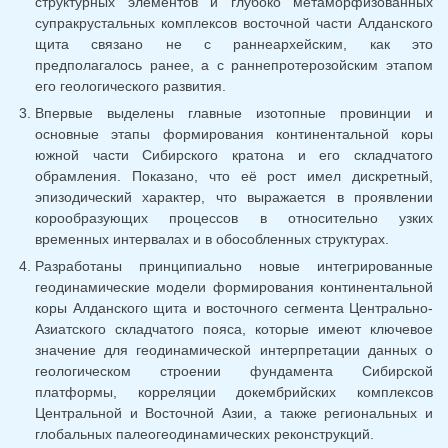
структурных элементов и глубоко метаморфизованных
супракрустальных комплексов восточной части Алданского
щита связано не с раннеархейским, как это
предполагалось ранее, а с раннепротерозойским этапом
его геологического развития.
Впервые выделены главные изотопные провинции и
основные этапы формирования континентальной коры
южной части Сибирского кратона и его складчатого
обрамления. Показано, что её рост имел дискретный,
эпизодический характер, что выражается в проявлении
корообразующих процессов в относительно узких
временных интервалах и в обособленных структурах.
Разработаны принципиально новые интегрированные
геодинамические модели формирования континентальной
коры Алданского щита и восточного сегмента Центрально-
Азиатского складчатого пояса, которые имеют ключевое
значение для геодинамической интерпретации данных о
геологическом строении фундамента Сибирской
платформы, корреляции докембрийских комплексов
Центральной и Восточной Азии, а также региональных и
глобальных палеогеодинамических реконструкций.