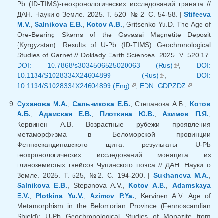
Pb (ID-TIMS)-геохронологических исследований граната //
ДАН. Науки о Земле. 2025. Т. 520, № 2. С. 54-58. |
Stifeeva
M.V.
,
Salnikova E.B.
,
Kotov A.B.
, Gritsenko Yu.D. The Age of
Ore-Bearing Skarns of the Gavasai Magnetite Deposit
(Kyrgyzstan): Results of U-Pb (ID-TIMS) Geochronological
Studies of Garnet // Doklady Earth Sciences. 2025. V. 520:17.
DOI: 10.7868/s3034506525020063 (Rus)
(внешняя
,
DOI:
10.1134/S1028334X24604899 (Rus)
(внешняя
,
ссылка)
DOI:
10.1134/S1028334X24604899 (Eng)
(внешняя ссылка)
,
EDN: GDPZDZ
ссылка)
(внешняя
ссылка)
Суханова М.А.
,
Сальникова Е.Б.
, Степанова А.В.,
Котов
А.Б.
,
Адамская Е.В.
,
Плоткина Ю.В.
,
Азимов П.Я.
,
Кервинен А.В. Возрастные рубежи проявления
метаморфизма в Беломорской провинции
Фенноскандинавского щита: результаты U-Pb
геохронологических исследований монацита из
глиноземистых гнейсов Чупинского пояса // ДАН. Науки о
Земле. 2025. Т. 525, №2. С. 194-200. |
Sukhanova M.A.
,
Salnikova E.B.
, Stepanova A.V.,
Kotov A.B.
,
Adamskaya
E.V.
,
Plotkina Yu.V.
,
Azimov P.Ya.
, Kervinen A.V. Age of
Metamorphism in the Belomorian Province (Fennoscandian
Shield): U-Pb Geochronological Studies of Monazite from