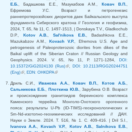
Е.Б.
, Бадашкова Е.Е., Мазукабзов А.М.,
Ковач В.П.
,
Ефремова У.С. Возраст и петрогенезис
раннепротерозойских диоритов даек Байкальского выступа
фундамента Сибирского кратона // Геология и геофизика,
2024, Т. 65, № 11, С. 1497-1513, | Donskaya T.V., Gladkochub
D.P.,
Kotov A.B.
,
Sal'nikova E.B.
, Badashkova E.E.,
Mazukabzov A.M.,
Kovach V.P.
, Efremova U.S. Age and
petrogenesis of Paleoproterozoic diorites from dikes of the
Baikal uplift of the Siberian Craton // Russian Geology and
Geophysics. 2024. V. 65, No 11, P. 1271-1284,
DOI:
10.15372/GiG2024130 (Rus)
(внешняя ссылка)
,
DOI: 10.2113/RGG20244751
(Eng)
(внешняя ссылка)
,
EDN: OHKDPA
(внешняя ссылка)
Дриль С.И.,
Иванова А.А.
,
Ковач В.П.
,
Котов А.Б.
,
Сальникова Е.Б.
,
Плоткина Ю.В.
, Зарубина О.В. Возраст
и происхождение гранитоидов береинского комплекса
Каменского террейна Монголо-Охотского орогенного
пояса: результаты U-Pb (ID-TIMS)-геохронологических и
Sm-Nd-изотопно-геохимических исследований // ДАН.
Науки о Земле. 2024. Т. 516, № 1. С. 409-416. | Dril S.I.,
Ivanova A.A.
,
Kovach V.P.
,
Kotov A.B.
,
Salnikova E.B.
,