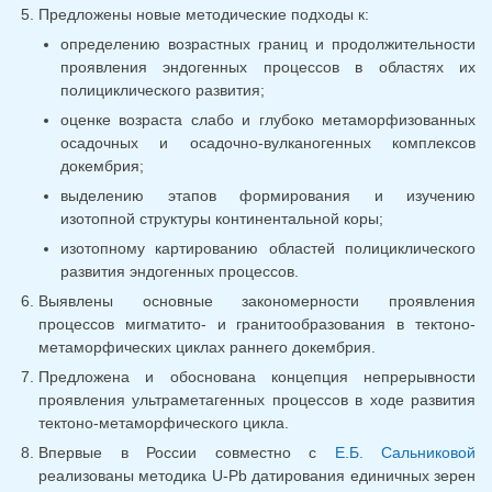
Предложены новые методические подходы к:
определению возрастных границ и продолжительности
проявления эндогенных процессов в областях их
полициклического развития;
оценке возраста слабо и глубоко метаморфизованных
осадочных и осадочно-вулканогенных комплексов
докембрия;
выделению этапов формирования и изучению
изотопной структуры континентальной коры;
изотопному картированию областей полициклического
развития эндогенных процессов.
Выявлены основные закономерности проявления
процессов мигматито- и гранитообразования в тектоно-
метаморфических циклах раннего докембрия.
Предложена и обоснована концепция непрерывности
проявления ультраметагенных процессов в ходе развития
тектоно-метаморфического цикла.
Впервые в России совместно с
Е.Б. Сальниковой
реализованы методика U-Pb датирования единичных зерен