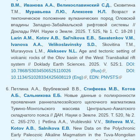
В.М.
,
Иванова А.А.
,
Великославинский С.Д.
, Сковитина
Т.М.,
Муравьева Л.Ю.
,
Алексеев Н.Л.
Возраст и
тектоническое положение вулканических пород Оловской
впадины Западно-Забайкальской рифтовой системы //
Доклады РАН. Науки о Земле. 2025. Т. 525, № 1. С. 18-28 |
Larin A.M.
,
Kotov A.B.
,
Sal'nikova E.B.
,
Savatenkov V.M.
,
Ivanova A.A.
,
Velikoslavinsky S.D.
, Skovitina T.M.,
Muravyova L.M.,
Alekseev N.L.
Age and tectonic setting of
volcanic rocks of the Olov basin of the West Transbaikal rift
system // Doklady Earth Sciences. 2025. V. 525:1.
DOI:
10.7868/S3034506525110026 (Rus)
(внешняя
,
DOI:
10.1134/S1028334X25608119 (Eng)
(внешняя ссылка)
,
EDN: PNVSTS
ссылка)
(внешняя
ссылка)
Петлина А.А., Врублевский В.В.,
Стифеева М.В.
,
Котов
А.Б.
,
Сальникова Е.Б.
Новые данные о полихронности
проявления раннепалеозойского щелочного магматизма
Тувино-Монгольского массива Центрально-Азиатского
складчатого пояса // ДАН. Науки о Земле. 2025. Т. 520, № 2.
С. 265-270. | Petlina A.A., Vrublevskii V.V.,
Stifeeva M.V.
,
Kotov A.B.
,
Salnikova E.B.
New Data on the Polychronic
Early Paleozoic Alkaline Magmatism in the Tuva-Mongolian