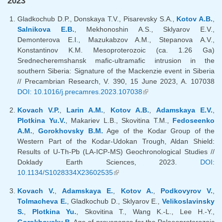
2023
Gladkochub D.P., Donskaya T.V., Pisarevsky S.A.,
Kotov A.B.
,
Salnikova E.B.
, Mekhonoshin A.S., Sklyarov E.V.,
Demonterova E.I., Mazukabzov A.M., Stepanova A.V.,
Konstantinov K.M. Mesoproterozoic (ca. 1.26 Ga)
Srednecheremshansk mafic-ultramafic intrusion in the
southern Siberia: Signature of the Mackenzie event in Siberia
// Precambrian Research, V. 390, 15 June 2023, A. 107038
DOI: 10.1016/j.precamres.2023.107038
(внешняя ссылка)
Kovach V.P.
,
Larin A.M.
,
Kotov A.B.
,
Adamskaya E.V.
,
Plotkina Yu.V.
, Makariev L.B., Skovitina T.M.,
Fedoseenko
A.M.
,
Gorokhovsky B.M.
Age of the Kodar Group of the
Western Part of the Kodar-Udokan Trough, Aldan Shield:
Results of U-Th-Pb (LA-ICP-MS) Geochronological Studies //
Doklady Earth Sciences, 2023.
DOI:
10.1134/S1028334X23602535
(внешняя ссылка)
Kovach V.
,
Adamskaya E.
,
Kotov A.
,
Podkovyrov V.
,
Tolmacheva E.
, Gladkochub D., Sklyarov E.,
Velikoslavinsky
S.
,
Plotkina Yu.
, Skovitina T., Wang K.-L., Lee H.-Y.,