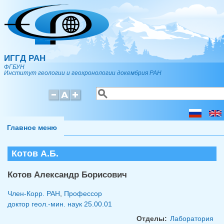
Перейти к основному содержанию
ИГГД РАН
ФГБУН
Институт геологии и геохронологии докембрия РАН
Поиск
Форма поиска
Главное меню
Котов А.Б.
Котов Александр Борисович
Член-Корр. РАН
,
Профессор
доктор геол.-мин. наук
25.00.01
Отделы:
Лаборатория