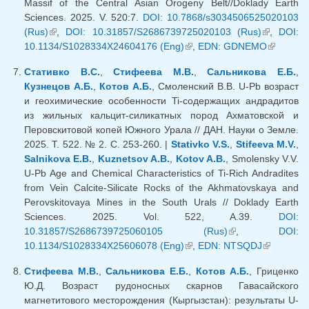
Massif of the Central Asian Orogeny Belt//Doklady Earth
Sciences. 2025. V. 520:7.
DOI: 10.7868/s3034506525020103
(Rus)
(внешняя ссылка)
,
DOI: 10.31857/S2686739725020103 (Rus)
(внешняя
,
DOI:
10.1134/S1028334X24604176 (Eng)
(внешняя ссылка)
,
EDN: GDNEMO
ссылка)
(внешня
ссылка)
Стативко В.С.
,
Стифеева М.В.
,
Сальникова Е.Б.
,
Кузнецов А.Б.
,
Котов А.Б.
, Смоленский В.В. U-Pb возраст
и геохимические особенности Ti-содержащих андрадитов
из жильных кальцит-силикатных пород Ахматовской и
Перовскитовой копей Южного Урала // ДАН. Науки о Земле.
2025. Т. 522. № 2. С. 253-260. |
Stativko V.S.
,
Stifeeva M.V.
,
Salnikova E.B.
,
Kuznetsov A.B.
,
Kotov A.B.
, Smolensky V.V.
U-Pb Age and Chemical Characteristics of Ti-Rich Andradites
from Vein Calcite-Silicate Rocks of the Akhmatovskaya and
Perovskitovaya Mines in the South Urals // Doklady Earth
Sciences. 2025. Vol. 522, A.39.
DOI:
10.31857/S2686739725060105 (Rus)
(внешняя
,
DOI:
10.1134/S1028334X25606078 (Eng)
(внешняя ссылка)
,
EDN: NTSQDJ
ссылка)
(внешняя
ссылка)
Стифеева М.В.
,
Сальникова Е.Б.
,
Котов А.Б.
, Гриценко
Ю.Д. Возраст рудоносных скарнов Гавасайского
магнетитового месторождения (Кыргызстан): результаты U-