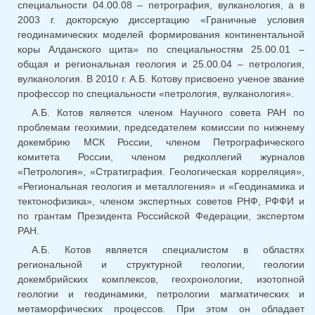
специальности 04.00.08 – петрография, вулканология, а в
2003 г. докторскую диссертацию «Граничные условия
геодинамических моделей формирования континентальной
коры Алданского щита» по специальностям 25.00.01 –
общая и региональная геология и 25.00.04 – петрология,
вулканология. В 2010 г. А.Б. Котову присвоено ученое звание
профессор по специальности «петрология, вулканология».
А.Б. Котов является членом Научного совета РАН по
проблемам геохимии, председателем комиссии по нижнему
докембрию МСК России, членом Петрографического
комитета России, членом редколлегий журналов
«Петрология», «Стратиграфия. Геологическая корреляция»,
«Региональная геология и металлогения» и «Геодинамика и
тектонофизика», членом экспертных советов РНФ, РФФИ и
по грантам Президента Российской Федерации, экспертом
РАН.
А.Б. Котов является специалистом в областях
региональной и структурной геологии, геологии
докембрийских комплексов, геохронологии, изотопной
геологии и геодинамики, петрологии магматических и
метаморфических процессов. При этом он обладает