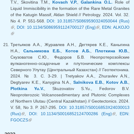
T.V., Skovitina T.M.,
Kovach V.P.
,
Galankina O.L.
Role of
Liquid Immiscibility in the formation of the Rare Metal Granites
of the Katugin Massif, Aldan Shield // Petrology. 2024. Vol. 32.
No 4. P. 551-568.
DOI: 10.31857/S0869590324050044 (Rus)
(внешняя ссылка)
,
DOI: 10.1134/S0869591124700127 (Eng)
(внешняя
,
EDN: ALKOJO
(внешняя ссылка)
ссылка)
Третьяков А.А., Журавлев А.Н., Дегтярев К.Е., Каныгина
Н.А.,
Сальникова Е.Б.
,
Котов А.Б.
,
Плоткина Ю.В.
,
Скузоватов С.Ю., Федоров Б.В. Неопротерозойские
вулканогенно-осадочные и плутонические комплексы
Северного Улутау (Центральный Казахстан) // Геотектоника.
2024. № 3. C. 3-29. | Tretyakov A.A., Zhuravlev A.N.,
Degtyarev K.E., Kanygina N.A.,
Salnikova E.B.
,
Kotov A.B.
,
Plotkina Yu.V.
, Skuzovatov S.Yu., Fedorov B.V.
Neoproterozoic Volcanosedimentary and Plutonic Complexes
of Northern Ulutau (Central Kazakhstan) // Geotectonics. 2024.
V. 58, No 3. P. 267-295.
DOI: 10.31857/S0016853X24030013
(Rus)
(внешняя ссылка)
,
DOI: 10.1134/S0016852124700286 (Eng)
(внешняя
,
EDN:
FGOCZS
(внешняя ссылка)
ссылка)