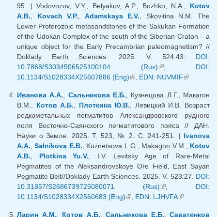
95. | Vodovozov, V.Y., Belyakov, A.P., Bozhko, N.A.,
Kotov
A.B.
,
Kovach V.P.
,
Adamskaya E.V.
, Skovitina N.M. The
Lower Proterozoic metasandstones of the Sakukan Formation
of the Udokan Complex of the south of the Siberian Craton – a
unique object for the Early Precambrian paleomagnetism? //
Doklady Earth Sciences. 2025. V. 524:43.
DOI:
10.7868/S3034506525100104 (Rus)
(внешняя
,
DOI:
10.1134/S1028334X25607886 (Eng)
(внешняя ссылка)
,
EDN: NUVMIF
ссылка)
(внешняя
ссылка)
Иванова А.А.
,
Сальникова Е.Б.
, Кузнецова Л.Г., Макагон
В.М.,
Котов А.Б.
,
Плоткина Ю.В.
, Левицкий И.В. Возраст
редкометальных пегматитов Александровского рудного
поля Восточно-Саянского пегматитового пояса // ДАН.
Науки о Земле. 2025. Т. 523, № 2. С. 241-251. |
Ivanova
A.A.
,
Salnikova E.B.
, Kuznetsova L.G., Makagon V.M.,
Kotov
A.B.
,
Plotkina Yu.V.
, I.V. Levitsky Age of Rare-Metal
Pegmatites of the Aleksandrovskoye Ore Field, East Sayan
Pegmatite Belt//Doklady Earth Sciences. 2025. V. 523:27.
DOI:
10.31857/S2686739725080071 (Rus)
(внешняя
,
DOI:
10.1134/S1028334X2560683 (Eng)
(внешняя ссылка)
,
EDN: LJHVFA
ссылка)
(внешняя
ссылка)
Ларин А.М.
,
Котов А.Б.
,
Сальникова Е.Б.
,
Саватенков