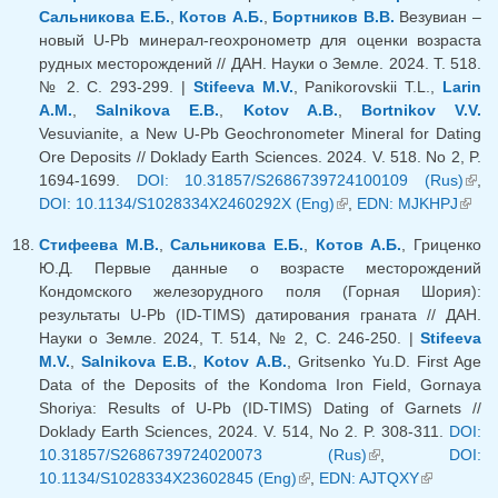
Сальникова Е.Б.
,
Котов А.Б.
,
Бортников В.В.
Везувиан –
новый U-Pb минерал-геохронометр для оценки возраста
рудных месторождений // ДАН. Науки о Земле. 2024. Т. 518.
№ 2. С. 293-299. |
Stifeeva M.V.
, Panikorovskii T.L.,
Larin
A.M.
,
Salnikova E.B.
,
Kotov A.B.
,
Bortnikov V.V.
Vesuvianite, a New U-Pb Geochronometer Mineral for Dating
Ore Deposits // Doklady Earth Sciences. 2024. V. 518. No 2, P.
1694-1699.
DOI: 10.31857/S2686739724100109 (Rus)
(вн
,
DOI: 10.1134/S1028334X2460292X (Eng)
(внешняя ссылка)
,
EDN: MJKHPJ
(вне
ссыл
ссыл
Стифеева М.В.
,
Сальникова Е.Б.
,
Котов А.Б.
, Гриценко
Ю.Д. Первые данные о возрасте месторождений
Кондомского железорудного поля (Горная Шория):
результаты U-Pb (ID-TIMS) датирования граната // ДАН.
Науки о Земле. 2024, Т. 514, № 2, С. 246-250. |
Stifeeva
M.V.
,
Salnikova E.B.
,
Kotov A.B.
, Gritsenko Yu.D. First Age
Data of the Deposits of the Kondoma Iron Field, Gornaya
Shoriya: Results of U-Pb (ID-TIMS) Dating of Garnets //
Doklady Earth Sciences, 2024. V. 514, No 2. P. 308-311.
DOI:
10.31857/S2686739724020073 (Rus)
(внешняя
,
DOI:
10.1134/S1028334X23602845 (Eng)
(внешняя ссылка)
,
EDN: AJTQXY
ссылка)
(внешняя