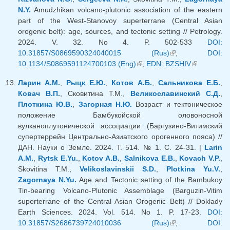
N.Y.
Amudzhikan volcano-plutonic association of the eastern
part of the West-Stanovoy superterrane (Central Asian
orogenic belt): age, sources, and tectonic setting // Petrology.
2024. V. 32. No 4. P. 502-533
DOI:
10.31857/S0869590324040015 (Rus)
(внешняя
,
DOI:
10.1134/S0869591124700103 (Eng)
(внешняя ссылка)
,
EDN: BZSHIV
ссылка)
(внешняя
ссылка)
Ларин А.М.
,
Рыцк Е.Ю.
,
Котов А.Б.
,
Сальникова Е.Б.
,
Ковач В.П.
, Сковитина Т.М.,
Великославинский С.Д.
,
Плоткина Ю.В.
,
Загорная Н.Ю.
Возраст и тектоническое
положение Бамбукойской оловоносной
вулканоплутонической ассоциации (Баргузино-Витимский
супертеррейн Центрально-Азиатского орогенного пояса) //
ДАН. Науки о Земле. 2024. Т. 514. № 1. С. 24-31. |
Larin
A.M.
,
Rytsk E.Yu.
,
Kotov A.B.
,
Salnikova E.B.
,
Kovach V.P.
,
Skovitina T.M.,
Velikoslavinskii S.D.
,
Plotkina Yu.V.
,
Zagornaya N.Yu.
Age and Tectonic setting of the Bambukoy
Tin-bearing Volcano-Plutonic Assemblage (Barguzin-Vitim
superterrane of the Central Asian Orogenic Belt) // Doklady
Earth Sciences. 2024. Vol. 514. No 1. P. 17-23.
DOI:
10.31857/S2686739724010036 (Rus)
(внешняя
,
DOI: