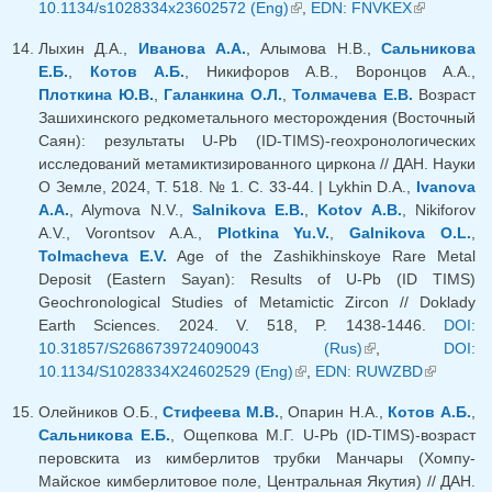
10.1134/s1028334x23602572 (Eng)
(внешняя ссылка)
,
EDN: FNVKEX
ссылка)
(внешняя
ссылка)
Лыхин Д.А.,
Иванова А.А.
, Алымова Н.В.,
Сальникова
Е.Б.
,
Котов А.Б.
, Никифоров А.В., Воронцов А.А.,
Плоткина Ю.В.
,
Галанкина О.Л.
,
Толмачева Е.В.
Возраст
Зашихинского редкометального месторождения (Восточный
Саян): результаты U-Pb (ID-TIMS)-геохронологических
исследований метамиктизированного циркона // ДАН. Науки
О Земле, 2024, Т. 518. № 1. С. 33-44. | Lykhin D.A.,
Ivanova
A.A.
, Alymova N.V.,
Salnikova E.B.
,
Kotov A.B.
, Nikiforov
A.V., Vorontsov A.A.,
Plotkina Yu.V.
,
Galnikova O.L.
,
Tolmacheva E.V.
Age of the Zashikhinskoye Rare Metal
Deposit (Eastern Sayan): Results of U-Pb (ID TIMS)
Geochronological Studies of Metamictic Zircon // Doklady
Earth Sciences. 2024. V. 518, P. 1438-1446.
DOI:
10.31857/S2686739724090043 (Rus)
(внешняя
,
DOI:
10.1134/S1028334X24602529 (Eng)
(внешняя ссылка)
,
EDN: RUWZBD
ссылка)
(внешняя
ссылка)
Олейников О.Б.,
Стифеева М.В.
, Опарин Н.А.,
Котов А.Б.
,
Сальникова Е.Б.
, Ощепкова М.Г. U-Pb (ID-TIMS)-возраст
перовскита из кимберлитов трубки Манчары (Хомпу-
Майское кимберлитовое поле, Центральная Якутия) // ДАН.