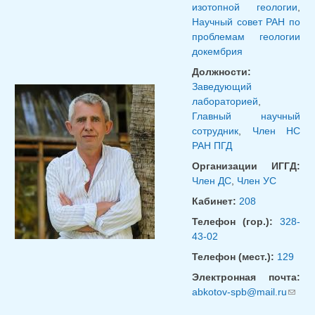
изотопной геологии
,
Научный совет РАН по
проблемам геологии
докембрия
Должности:
Заведующий
лабораторией
,
Главный научный
сотрудник
,
Член НС
РАН ПГД
Организации ИГГД:
Член ДС
,
Член УС
Кабинет:
208
Телефон (гор.):
328-
43-02
Телефон (мест.):
129
Электронная почта:
abkotov-spb@mail.ru
(ссыл
для