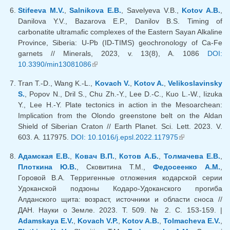
Stifeeva M.V.
,
Salnikova E.B.
, Savelyeva V.B.,
Kotov A.B.
,
Danilova Y.V., Bazarova E.P., Danilov B.S. Timing of
carbonatite ultramafic complexes of the Eastern Sayan Alkaline
Province, Siberia: U-Pb (ID-TIMS) geochronology of Ca-Fe
garnets // Minerals, 2023, v. 13(8), A. 1086
DOI:
10.3390/min13081086
(внешняя ссылка)
Tran T.-D., Wang K.-L.,
Kovach V.
,
Kotov A.
,
Velikoslavinsky
S.
, Popov N., Dril S., Chu Zh.-Y., Lee D.-C., Kuo L.-W., Iizuka
Y., Lee H.-Y. Plate tectonics in action in the Mesoarchean:
Implication from the Olondo greenstone belt on the Aldan
Shield of Siberian Craton // Earth Planet. Sci. Lett. 2023. V.
603. A. 117975.
DOI: 10.1016/j.epsl.2022.117975
(внешняя
ссылка)
Адамская Е.В.
,
Ковач В.П.
,
Котов А.Б.
,
Толмачева Е.В.
,
Плоткина Ю.В.
, Сковитина Т.М.,
Федосеенко А.М.
,
Горовой В.А. Терригенные отложения кодарской серии
Удоканской подзоны Кодаро-Удоканского прогиба
Алданского щита: возраст, источники и области сноса //
ДАН. Науки о Земле. 2023. Т. 509. № 2. С. 153-159. |
Adamskaya E.V.
,
Kovach V.P.
,
Kotov A.B.
,
Tolmacheva E.V.
,