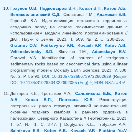
Граунов О.В.
,
Подковыров В.Н.
,
Ковач В.П.
,
Котов А.Б.
,
Великославинский С.Д.
, Сковитина Т.М.,
Адамская Е.В.
,
Горовой В.А. Идентификация источников терригенных
осадочных пород на основе геохимических данных с
использованием модели линейного программирования //
ДАН. Науки о Земле. 2023. Т. 509. № 2. С. 230-236. |
Graunov O.V.
,
Podkovyrov V.N.
,
Kovach V.P.
,
Kotov A.B.
,
Velikoslavinsky S.D.
, Skovitina T.M.,
Adamskaya E.V.
,
Gorovoi V.A. Identification of sources of terrigenous
sedimentary rocks based on geochemical data using a linear
programming model // Doklady Earth Sciences. 2023. V. 508.
No. 2. P. 85-90.
DOI: 10.31857/S2686739722602629 (Rus)
(вн
,
DOI: 10.1134/S1028334X22602085 (Eng)
(внешняя ссылка)
,
EDN: NXZJUB
(вне
ссыл
ссылк
Дегтярев К.Е., Третьяков А.А.,
Сальникова Е.Б.
,
Котов
А.Б.
,
Ковач В.П.
,
Плоткина Ю.В.
Реконструкция
латеральных рядов структур активной континентальной
окраины позднего кембрия и раннего ордовика в
палеозоидах Северного Казахстана // Геотектоника. 2023.
Т. 57. № 1. С. 3-47. | Degtyarev K.E., Tretyakov A.A.,
Salnikova E.B.
,
Kotov A.B.
,
Kovach V.P.
,
Plotkina Yu.V.