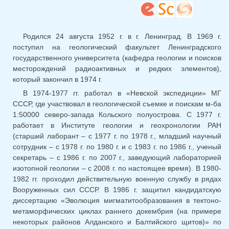
отпра
email)
Родился 24 августа 1952 г. в г. Ленинград. В 1969 г.
поступил на геологический факультет Ленинградского
государственного университета (кафедра геологии и поисков
месторождений радиоактивных и редких элементов),
который закончил в 1974 г.
В 1974-1977 гг. работал в «Невской экспедиции» МГ
СССР, где участвовал в геологической съемке и поискам м-ба
1:50000 северо-запада Кольского полуострова. С 1977 г.
работает в Институте геологии и геохронологии РАН
(старший лаборант – с 1977 г. по 1978 г., младший научный
сотрудник – с 1978 г. по 1980 г. и с 1983 г. по 1986 г., ученый
секретарь – с 1986 г. по 2007 г., заведующий лабораторией
изотопной геологии – с 2008 г. по настоящее время). В 1980-
1982 гг. проходил действительную военную службу в рядах
Вооруженных сил СССР. В 1986 г. защитил кандидатскую
диссертацию «Эволюция мигматитообразования в тектоно-
метаморфических циклах раннего докембрия (на примере
некоторых районов Алданского и Балтийского щитов)» по