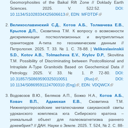
Geomorphosites of the Baikal Rift Zone // Doklady Earth
Sciences. 2025. V. 522:52.
DOI:
10.1134/S1028334X25606613
(внешняя ссылка)
,
EDN: MFDTDF
(внешняя
ссылка)
Великославинский С.Д.
,
Котов А.Б.
,
Толмачева Е.В.
,
Крылов Д.П.
, Сковитина Т.М. К вопросу о возможности
дискриминации постколлизионных и внутриплитных
гранитоидов А-типа по геохимическим данным //
Петрология. 2025. Т. 33. № 1. С. 78-88. |
Velikoslavinskii
S.D.
,
Kotov A.B.
,
Tolmacheva E.V.
,
Krylov D.P.
, Skovitina
T.M. Possibility of Discriminating between Postcollisional and
Intraplate A-Type Granitoids Based on Geochemical Data //
Petrology. 2025. V. 33. № 1. P. 72-80.
DOI:
10.31857/S0869590325010051 (Rus)
(внешняя
,
DOI:
10.1134/S0869591124700310 (Eng)
(внешняя ссылка)
,
EDN: VDQWCX
ссылка)
(внешняя
ссылка)
Водовозов В.Ю., Беляков А.П., Божко Н.А.,
Котов А.Б.
,
Ковач В.П.
,
Адамская Е.В.
, Сковитина Т.М.
Нижнепротерозойские метапесчаники сакуканской свиты
удоканского комплекса юга Сибирского кратона –
уникальный объект для палеомагнетизма раннего
докембрия? // ДАН. Науки о Земле. 2025. Т. 524, № 2. С. 88-