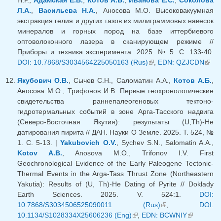
Н.Р.,
Адамская Е.В.
,
Котов А.Б.
,
Иванова Е.С.
,
Соколова
Л.А.
,
Васильева Н.А.
, Аносова М.О. Высоковакуумная
экстракция гелия и других газов из милиграммовых навесок
минералов и горных пород на базе иттербиевого
оптоволоконного лазера в сканирующем режиме //
Приборы и техника эксперимента. 2025. № 5. С. 133-40.
DOI: 10.7868/S3034564225050163 (Rus)
(внешняя ссылка)
,
EDN: QZJCDN
(вне
ссыл
Якубович О.В.
, Сычев С.Н., Саломатин А.А.,
Котов А.Б.
,
Аносова М.О., Трифонов И.В. Первые геохронологические
свидетельства раннепалеогеновых тектоно-
гидротермальных событий в зоне Арга-Тасского надвига
(Северо-Восточная Якутия): результаты (U,Th)-He
датирования пирита // ДАН. Науки О Земле. 2025. Т. 524, №
1. C. 5-13. |
Yakubovich O.V.
, Sychev S.N., Salomatin A.A.,
Kotov A.B.
, Anosova M.O., Trifonov I.V. First
Geochronological Evidence of the Early Paleogene Tectonic-
Thermal Events in the Arga-Tass Thrust Zone (Northeastern
Yakutia): Results of (U, Th)-He Dating of Pyrite // Doklady
Earth Sciences. 2025. V. 524:1.
DOI:
10.7868/S3034506525090011 (Rus)
(внешняя
,
DOI:
10.1134/S1028334X25606236 (Eng)
(внешняя ссылка)
,
EDN: BCWNIY
ссылка)
(внешняя