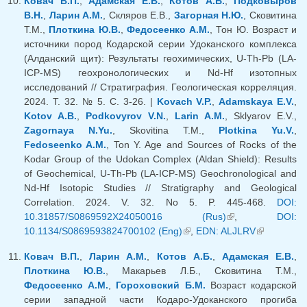
Ковач В.П.
,
Адамская Е.В.
,
Котов А.Б.
,
Подковыров
В.Н.
,
Ларин А.М.
, Скляров Е.В.,
Загорная Н.Ю.
, Сковитина
Т.М.,
Плоткина Ю.В.
,
Федосеенко А.М.
, Тон Ю. Возраст и
источники пород Кодарской серии Удоканского комплекса
(Алданский щит): Результаты геохимических, U-Th-Pb (LA-
ICP-MS) геохронологических и Nd-Hf изотопных
исследований // Стратиграфия. Геологическая корреляция.
2024. Т. 32. № 5. С. 3-26. |
Kovach V.P.
,
Adamskaya E.V.
,
Kotov A.B.
,
Podkovyrov V.N.
,
Larin A.M.
, Sklyarov E.V.,
Zagornaya N.Yu.
, Skovitina T.M.,
Plotkina Yu.V.
,
Fedoseenko A.M.
, Ton Y. Age and Sources of Rocks of the
Kodar Group of the Udokan Complex (Aldan Shield): Results
of Geochemical, U-Th-Pb (LA-ICP-MS) Geochronological and
Nd-Hf Isotopic Studies // Stratigraphy and Geological
Correlation. 2024. V. 32. No 5. P. 445-468.
DOI:
10.31857/S0869592X24050016 (Rus)
(внешняя
,
DOI:
10.1134/S0869593824700102 (Eng)
(внешняя ссылка)
,
EDN: ALJLRV
ссылка)
(внешняя
ссылка)
Ковач В.П.
,
Ларин А.М.
,
Котов А.Б.
,
Адамская Е.В.
,
Плоткина Ю.В.
, Макарьев Л.Б., Сковитина Т.М.,
Федосеенко А.М.
,
Гороховский Б.М.
Возраст кодарской
серии западной части Кодаро-Удоканского прогиба