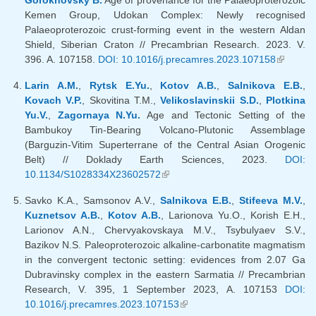
Gorokhovsky B.
Age of provenance for the Palaeoproterozoic
Kemen Group, Udokan Complex: Newly recognised
Palaeoproterozoic crust-forming event in the western Aldan
Shield, Siberian Craton // Precambrian Research. 2023. V.
396. A. 107158.
DOI: 10.1016/j.precamres.2023.107158
(внешня
ссылка)
Larin A.M.
,
Rytsk E.Yu.
,
Kotov A.B.
,
Salnikova E.B.
,
Kovach V.P.
, Skovitina T.M.,
Velikoslavinskii S.D.
,
Plotkina
Yu.V.
,
Zagornaya N.Yu.
Age and Tectonic Setting of the
Bambukoy Tin-Bearing Volcano-Plutonic Assemblage
(Barguzin-Vitim Superterrane of the Central Asian Orogenic
Belt) // Doklady Earth Sciences, 2023.
DOI:
10.1134/S1028334X23602572
(внешняя ссылка)
Savko K.A., Samsonov A.V.,
Salnikova E.B.
,
Stifeeva M.V.
,
Kuznetsov A.B.
,
Kotov A.B.
, Larionova Yu.O., Korish E.H.,
Larionov A.N., Chervyakovskaya M.V., Tsybulyaev S.V.,
Bazikov N.S. Paleoproterozoic alkaline-carbonatite magmatism
in the convergent tectonic setting: evidences from 2.07 Ga
Dubravinsky complex in the eastern Sarmatia // Precambrian
Research, V. 395, 1 September 2023, A. 107153
DOI:
10.1016/j.precamres.2023.107153
(внешняя ссылка)