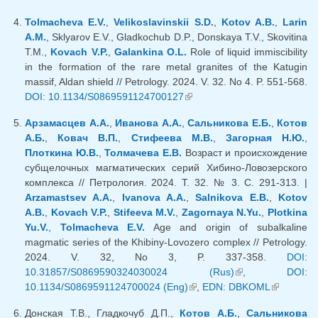
ссылка)
Tolmacheva E.V.
,
Velikoslavinskii S.D.
,
Kotov A.B.
,
Larin
A.M.
, Sklyarov E.V., Gladkochub D.P., Donskaya T.V., Skovitina
T.M.,
Kovach V.P.
,
Galankina O.L.
Role of liquid immiscibility
in the formation of the rare metal granites of the Katugin
massif, Aldan shield // Petrology. 2024. V. 32. No 4. P. 551-568.
DOI: 10.1134/S0869591124700127
(внешняя ссылка)
Арзамасцев А.А.
,
Иванова А.А.
,
Сальникова Е.Б.
,
Котов
А.Б.
,
Ковач В.П.
,
Стифеева М.В.
,
Загорная Н.Ю.
,
Плоткина Ю.В.
,
Толмачева Е.В.
Возраст и происхождение
субщелочных магматических серий Хибино-Ловозерского
комплекса // Петрология. 2024. Т. 32. № 3. С. 291-313. |
Arzamastsev A.A.
,
Ivanova A.A.
,
Salnikova E.B.
,
Kotov
A.B.
,
Kovach V.P.
,
Stifeeva M.V.
,
Zagornaya N.Yu.
,
Plotkina
Yu.V.
,
Tolmacheva E.V.
Age and origin of subalkaline
magmatic series of the Khibiny-Lovozero complex // Petrology.
2024. V. 32, No 3, P. 337-358.
DOI:
10.31857/S0869590324030024 (Rus)
(внешняя
,
DOI:
10.1134/S0869591124700024 (Eng)
(внешняя ссылка)
,
EDN: DBKOML
ссылка)
(внешняя
ссылка)
Донская Т.В., Гладкочуб Д.П.,
Котов А.Б.
,
Сальникова