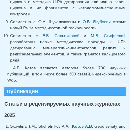
циркона и методика U-Pb датирования единичных зерен
циркона и их фрагментов с катодолюминесцентным
контролем.
Совместно с Ю.А. Шуколюковым и
О.В. Якубович
открыт
новый Pt-He метод изотопной геохронологии.
Совместно с
Е.Б. Сальниковой
и
М.В. Стифеевой
разработаны новые методические подходы к U-Pb
датированию минералов-концентраторов редких и
редкоземельных элементов, а также гранатов кальциевого
ряда.
А.Б. Котов является автором более 700 научных
публикаций, в том числе более 300 статей, индексируемых в
WoS.
Публикации
Статьи в рецензируемых научных журналах
2025
Skovitina T.M., Shchetnikov A.A.,
Kotov A.B.
Geodiversity and