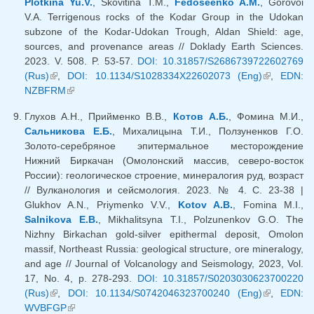
Plotkina Yu.V.
, Skovitina T.M.,
Fedoseenko A.M.
, Gorovoi
V.A. Terrigenous rocks of the Kodar Group in the Udokan
subzone of the Kodar-Udokan Trough, Aldan Shield: age,
sources, and provenance areas // Doklady Earth Sciences.
2023. V. 508. P. 53-57.
DOI: 10.31857/S2686739722602769
(Rus)
(внешняя ссылка)
,
DOI: 10.1134/S1028334X22602073 (Eng)
(внешняя
,
EDN:
NZBFRM
(внешняя ссылка)
ссылка)
Глухов А.Н., Прийменко В.В.,
Котов А.Б.
, Фомина М.И.,
Сальникова Е.Б.
, Михалицына Т.И., Ползуненков Г.О.
Золото-серебряное эпитермальное месторождение
Нижний Биркачан (Омолонский массив, северо-восток
России): геологическое строение, минералогия руд, возраст
// Вулканология и сейсмология. 2023. № 4. С. 23-38 |
Glukhov A.N., Priymenko V.V.,
Kotov A.B.
, Fomina M.I.,
Salnikova E.B.
, Mikhalitsyna T.I., Polzunenkov G.O. The
Nizhny Birkachan gold-silver epithermal deposit, Omolon
massif, Northeast Russia: geological structure, ore mineralogy,
and age // Journal of Volcanology and Seismology, 2023, Vol.
17, No. 4, p. 278-293.
DOI: 10.31857/S0203030623700220
(Rus)
(внешняя ссылка)
,
DOI: 10.1134/S0742046323700240 (Eng)
(внешняя
,
EDN:
WVBFGP
(внешняя ссылка)
ссылка)