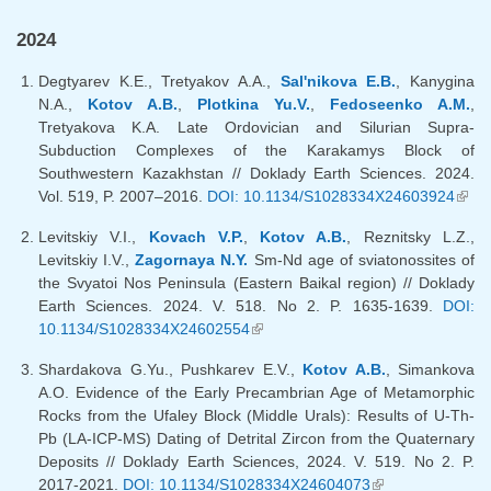
ссылка)
2024
Degtyarev K.E., Tretyakov A.A.,
Sal'nikova E.B.
, Kanygina
N.A.,
Kotov A.B.
,
Plotkina Yu.V.
,
Fedoseenko A.M.
,
Tretyakova K.A. Late Ordovician and Silurian Supra-
Subduction Complexes of the Karakamys Block of
Southwestern Kazakhstan // Doklady Earth Sciences. 2024.
Vol. 519, P. 2007–2016.
DOI: 10.1134/S1028334X24603924
(вне
ссыл
Levitskiy V.I.,
Kovach V.P.
,
Kotov A.B.
, Reznitsky L.Z.,
Levitskiy I.V.,
Zagornaya N.Y.
Sm-Nd age of sviatonossites of
the Svyatoi Nos Peninsula (Eastern Baikal region) // Doklady
Earth Sciences. 2024. V. 518. No 2. P. 1635-1639.
DOI:
10.1134/S1028334X24602554
(внешняя ссылка)
Shardakova G.Yu., Pushkarev E.V.,
Kotov A.B.
, Simankova
A.O. Evidence of the Early Precambrian Age of Metamorphic
Rocks from the Ufaley Block (Middle Urals): Results of U-Th-
Pb (LA-ICP-MS) Dating of Detrital Zircon from the Quaternary
Deposits // Doklady Earth Sciences, 2024. V. 519. No 2. P.
2017-2021.
DOI: 10.1134/S1028334X24604073
(внешняя