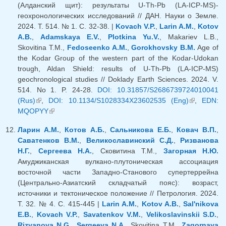
(Алданский щит): результаты U-Th-Pb (LA-ICP-MS)-
геохронологических исследований // ДАН. Науки о Земле.
2024. Т. 514. № 1. С. 32-38. |
Kovach V.P.
,
Larin A.M.
,
Kotov
A.B.
,
Adamskaya E.V.
,
Plotkina Yu.V.
, Makariev L.B.,
Skovitina T.M.,
Fedoseenko A.M.
,
Gorokhovsky B.M.
Age of
the Kodar Group of the western part of the Kodar-Udokan
trough, Aldan Shield: results of U-Th-Pb (LA-ICP-MS)
geochronological studies // Doklady Earth Sciences. 2024. V.
514. No 1. P. 24-28.
DOI: 10.31857/S2686739724010041
(Rus)
(внешняя ссылка)
,
DOI: 10.1134/S1028334X23602535 (Eng)
(внешняя
,
EDN:
MQOPYY
(внешняя ссылка)
ссылка)
Ларин А.М.
,
Котов А.Б.
,
Сальникова Е.Б.
,
Ковач В.П.
,
Саватенков В.М.
,
Великославинский С.Д.
,
Ризванова
Н.Г.
,
Сергеева Н.А.
, Сковитина Т.М.,
Загорная Н.Ю.
Амуджиканская вулкано-плутоническая ассоциация
восточной части Западно-Станового супертеррейна
(Центрально-Азиатский складчатый пояс): возраст,
источники и тектоническое положение // Петрология. 2024.
Т. 32. № 4. С. 415-445 |
Larin A.M.
,
Kotov A.B.
,
Sal'nikova
E.B.
,
Kovach V.P.
,
Savatenkov V.M.
,
Velikoslavinskii S.D.
,
Rizvanova N.G.
,
Sergeeva N.A.
, Skovitina T.M.,
Zagornaya