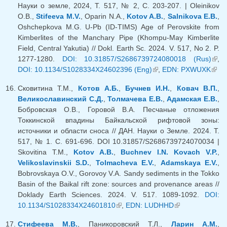
Науки о земле, 2024, Т. 517, № 2, С. 203-207. | Oleinikov
O.B.,
Stifeeva M.V.
, Oparin N.A.,
Kotov A.B.
,
Salnikova E.B.
,
Oshchepkova M.G. U-Pb (ID-TIMS) Age of Perovskite from
Kimberlites of the Manchary Pipe (Khompu-May Kimberlite
Field, Central Yakutia) // Dokl. Earth Sc. 2024. V. 517, No 2. P.
1277-1280.
DOI: 10.31857/S2686739724080018 (Rus)
(вн
,
DOI: 10.1134/S1028334X24602396 (Eng)
(внешняя ссылка)
,
EDN: PXWUXK
(вне
ссыл
ссыл
Сковитина Т.М.,
Котов А.Б.
,
Бучнев И.Н.
,
Ковач В.П.
,
Великославинский С.Д.
,
Толмачева Е.В.
,
Адамская Е.В.
,
Бобровская О.В., Горовой В.А. Песчаные отложения
Токкинской впадины Байкальской рифтовой зоны:
источники и области сноса // ДАН. Науки о Земле. 2024. Т.
517, № 1. С. 691-696. DOI 10.31857/S2686739724070034 |
Skovitina T.M.,
Kotov A.B.
,
Buchnev I.N.
Kovach V.P.
,
Velikoslavinskii S.D.
,
Tolmacheva E.V.
,
Adamskaya E.V.
,
Bobrovskaya O.V., Gorovoy V.A. Sandy sediments in the Tokko
Basin of the Baikal rift zone: sources and provenance areas //
Doklady Earth Sciences. 2024. V. 517. 1089-1092.
DOI:
10.1134/S1028334X24601810
(внешняя ссылка)
,
EDN: LUDHHD
(внешняя
ссылка)
Стифеева М.В.
, Паникоровский Т.Л.,
Ларин А.М.
,