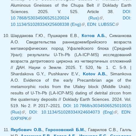
Aluminous Gneisses of the Chupa Belt // Doklady Earth
Sciences. 2025. V. 525. Article 38.
DOI:
10.7868/S3034506525120024 (Rus)
(внешняя
,
DOI:
10.1134/S1028334X25608338 (Eng)
(внешняя ссылка)
,
EDN: LUBSSC
ссылка)
(внешняя
ссылка)
Шардакова Г.Ю., Пушкарев Е.В.,
Котов А.Б.
, Симанкова
А.О. Свидетельства раннедокембрийского возраста
метаморфических пород Уфалейского блока (Средний
Урал): результаты U-Th-Pb (LA-ICP-MS) исследований
возраста детритового циркона из четвертичных отложений
// ДАН. Науки о Земле. 2025. Т. 520, № 1. C. 5-9. |
Shardakova G.Y., Pushkarev E.V.,
Kotov A.B.
, Simankova
A.O. Evidence of the early Precambrian age of the
metamorphic rocks from the Ufaley block (Middle Urals):
results of U-Th-Pb (LA-ICP-MS) dating of detrital zircon from
the quaternary deposits // Doklady Earth Sciences. 2024. Vol.
519. No 2. P. 2017–2021.
DOI: 10.7868/s3034506525010015
(Rus)
(внешняя ссылка)
,
DOI: 10.1134/S1028334X24604073 (Eng)
(внешняя
,
EDN:
GXPXPK
(внешняя ссылка)
ссылка)
Якубович О.В.
,
Гороховский Б.М.
, Гаврилов С.В., Галль