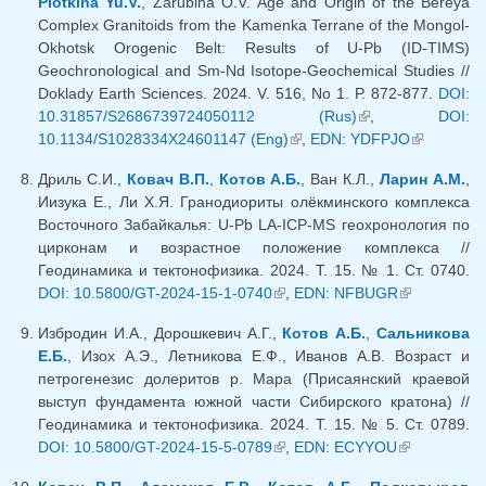
Plotkina Yu.V.
, Zarubina O.V. Age and Origin of the Bereya
Complex Granitoids from the Kamenka Terrane of the Mongol-
Okhotsk Orogenic Belt: Results of U-Pb (ID-TIMS)
Geochronological and Sm-Nd Isotope-Geochemical Studies //
Doklady Earth Sciences. 2024. V. 516, No 1. Р. 872-877.
DOI:
10.31857/S2686739724050112 (Rus)
(внешняя
,
DOI:
10.1134/S1028334X24601147 (Eng)
(внешняя ссылка)
,
EDN: YDFPJO
ссылка)
(внешняя
ссылка)
Дриль С.И.,
Ковач В.П.
,
Котов А.Б.
, Ван К.Л.,
Ларин А.М.
,
Иизука Е., Ли Х.Я. Гранодиориты олёкминского комплекса
Восточного Забайкалья: U-Pb LA-ICP-MS геохронология по
цирконам и возрастное положение комплекса //
Геодинамика и тектонофизика. 2024. Т. 15. № 1. Ст. 0740.
DOI: 10.5800/GT-2024-15-1-0740
(внешняя ссылка)
,
EDN: NFBUGR
(внешняя
ссылка)
Избродин И.А., Дорошкевич А.Г.,
Котов А.Б.
,
Сальникова
Е.Б.
, Изох А.Э., Летникова Е.Ф., Иванов А.В. Возраст и
петрогенезис долеритов р. Мара (Присаянский краевой
выступ фундамента южной части Сибирского кратона) //
Геодинамика и тектонофизика. 2024. Т. 15. № 5. Ст. 0789.
DOI: 10.5800/GT-2024-15-5-0789
(внешняя ссылка)
,
EDN: ECYYOU
(внешняя
ссылка)