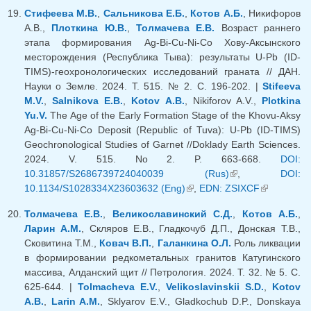
ссылка)
Стифеева М.В.
,
Сальникова Е.Б.
,
Котов А.Б.
, Никифоров
А.В.,
Плоткина Ю.В.
,
Толмачева Е.В.
Возраст раннего
этапа формирования Ag-Bi-Cu-Ni-Co Хову-Аксынского
месторождения (Республика Тыва): результаты U-Pb (ID-
TIMS)-геохронологических исследований граната // ДАН.
Науки о Земле. 2024. Т. 515. № 2. С. 196-202. |
Stifeeva
M.V.
,
Salnikova E.B.
,
Kotov A.B.
, Nikiforov A.V.,
Plotkina
Yu.V.
The Age of the Early Formation Stage of the Khovu-Aksy
Ag-Bi-Cu-Ni-Co Deposit (Republic of Tuva): U-Pb (ID-TIMS)
Geochronological Studies of Garnet //Doklady Earth Sciences.
2024. V. 515. No 2. P. 663-668.
DOI:
10.31857/S2686739724040039 (Rus)
(внешняя
,
DOI:
10.1134/S1028334X23603632 (Eng)
(внешняя ссылка)
,
EDN: ZSIXCF
ссылка)
(внешняя
ссылка)
Толмачева Е.В.
,
Великославинский С.Д.
,
Котов А.Б.
,
Ларин А.М.
, Скляров Е.В., Гладкочуб Д.П., Донская Т.В.,
Сковитина Т.М.,
Ковач В.П.
,
Галанкина О.Л.
Роль ликвации
в формировании редкометальных гранитов Катугинского
массива, Алданский щит // Петрология. 2024. Т. 32. № 5. С.
625-644. |
Tolmacheva E.V.
,
Velikoslavinskii S.D.
,
Kotov
A.B.
,
Larin A.M.
, Sklyarov E.V., Gladkochub D.P., Donskaya