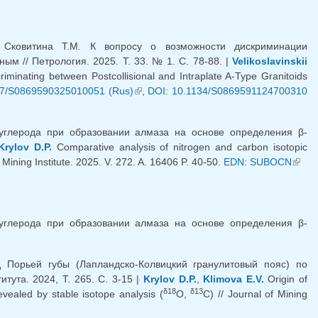
 Сковитина Т.М. К вопросу о возможности дискриминации
м // Петрология. 2025. Т. 33. № 1. С. 78-88. |
Velikoslavinskii
scriminating between Postcollisional and Intraplate A-Type Granitoids
57/S0869590325010051 (Rus)
(внешняя ссылка)
,
DOI: 10.1134/S0869591124700310
углерода при образовании алмаза на основе определения β-
Krylov D.P.
Comparative analysis of nitrogen and carbon isotopic
 Mining Institute. 2025. V. 272. A. 16406 P. 40-50.
EDN: SUBOCN
(вне
ссылк
углерода при образовании алмаза на основе определения β-
я ссылка)
 Порьей губы (Лапландско-Колвицкий гранулитовый пояс) по
итута. 2024, Т. 265. С. 3-15 |
Krylov D.P.
,
Klimova E.V.
Origin of
δ18
δ13
evealed by stable isotope analysis (
O,
C) // Journal of Mining