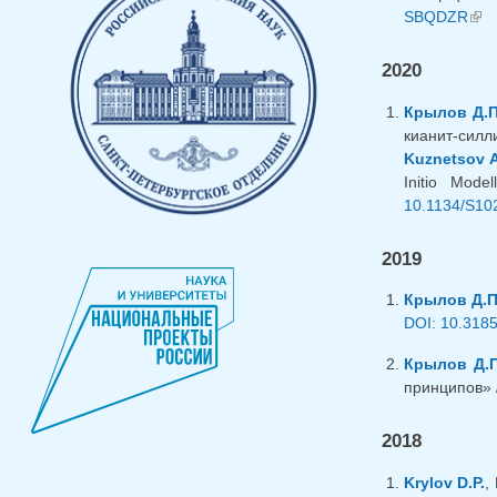
SBQDZR
(вн
2020
Крылов Д.П
кианит-силл
Kuznetsov A
Initio Mod
10.1134/S10
2019
Крылов Д.П
DOI: 10.318
Крылов Д.П
принципов» /
2018
Krylov D.P.
,