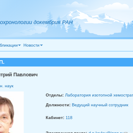
охронологии докембрия РАН
бликации
Новости
П.
трий Павлович
н. наук
Отделы:
Лаборатория изотопной хемостра
Должности:
Ведущий научный сотрудник
Кабинет:
118
Электронная почта:
d.p.krylov@ipgg.ru
(ссы