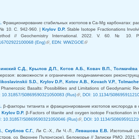
.
Фракционирование стабильных изотопов в Сa-Mg карбонатах: ра
 № 10. С. 942-960. |
Krylov D.P.
Stable Isotope Fractionations Invol
thod // Geochemistry International. 2022. V. 60. № 10. 
16702922100068 (Eng)
(внешняя ссылка)
,
EDN: WWZGOE
(внешняя ссылка)
инский С.Д.
,
Крылов Д.П.
,
Котов А.Б.
,
Ковач В.П.
,
Толмачёва 
ерозоя: возможности и ограничения геодинамических реконструкци
likoslavinskii S.D.
,
Krylov D.P.
,
Kotov A.B.
,
Kovach V.P.
,
Tolmache
Phanerozoic Basalts: Possibilities and Limitations of Geodynamic Rec
: 10.31857/S0869590321050083 (Rus)
(внешняя ссылка)
,
DOI: 10.1134/S0869591121
.
β-факторы титанита и фракционирование изотопов кислорода в си
|
Krylov D.P.
β-Factors of titanite and oxygen isotope Fractionation in t
: 10.31857/S0869590321050046 (Rus)
(внешняя ссылка)
,
DOI: 10.1134/S0869591121
.
,
Скублов С.Г.
, Ли С.-Х., Ли Ч.-Л.,
Левашова Е.В.
Изотопный сос
тров, оз. Верхнее Пулонгское), Беломорье // Записки РМО. 2021. Т