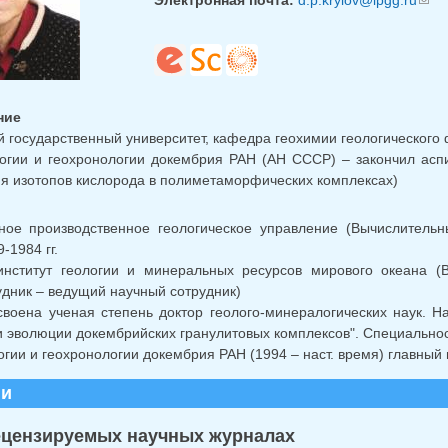
ние
 государственный университет, кафедра геохимии геологического ф
логии и геохронологии докембрия РАН (АН СССР) – закончил аспи
я изотопов кислорода в полиметаморфических комплексах)
ное производственное геологическое управление (Вычислитель
-1984 гг.
нститут геологии и минеральных ресурсов мирового океана (В
удник – ведущий научный сотрудник)
исвоена ученая степень доктор геолого-минералогических наук. Н
 эволюции докембрийских гранулитовых комплексов". Специальност
огии и геохронологии докембрия РАН (1994 – наст. время) главный
ии
ецензируемых научных журналах