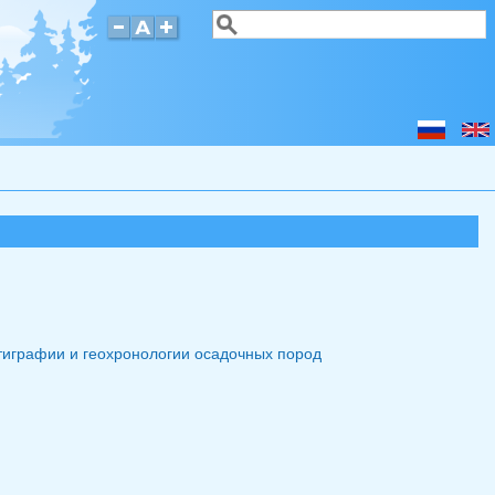
Поиск
Форма поиска
тиграфии и геохронологии осадочных пород
лка для отправки email)