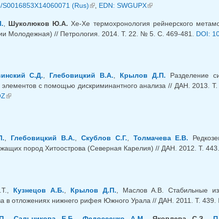
8/S0016853X14060071 (Rus)
(внешняя ссылка)
,
EDN: SWGUPX
(внешняя ссылка)
.
,
Шуколюков Ю.А.
Xe-Xe термохронология рейнерского метамо
и Молодежная) // Петрология. 2014. Т. 22. № 5. С. 469-481.
DOI: 1
инский С.Д.
,
Глебовицкий В.А.
,
Крылов Д.П.
Разделение си
 элементов с помощью дискриминантного анализа // ДАН. 2013. Т. 
QZ
(внешняя ссылка)
П.
,
Глебовицкий В.А.
,
Скублов С.Г.
,
Толмачева Е.В.
Редкозе
жащих пород Хитоострова (Северная Карелия) // ДАН. 2012. Т. 443.
.Т.,
Кузнецов А.Б.
,
Крылов Д.П.
, Маслов А.В. Стабильные из
а в отложениях нижнего рифея Южного Урала // ДАН. 2011. Т. 439. 
П.
,
Сальникова Е.Б.
,
Федосеенко А.М.
,
Яковлева С.З.
,
П