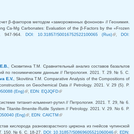
счет β-факторов методом «замороженных фононов» // Геохимия.
ving Ca-Mg Carbonates: Evaluation of the β-Factors by the «Frozen
P. 947-964.
DOI: 10.31857/S0016752522100065 (Rus)
(внешняя
,
DOI:
ссылка)
Е.В.
, Сковитина Т.М. Сравнительный анализ составов базальтов
й по геохимическим данным // Петрология. 2021. Т. 29. № 5. С.
va E.V.
, Skovitina T.M. Comparative Analysis of the Compositions of
onstructions on Geochemical Data // Petrology. 2021. V. 29 (5). P.
050088 (Eng)
(внешняя ссылка)
,
EDN: EQJQFD
(внешняя ссылка)
стеме титанит-ильменит-рутил // Петрология. 2021. Т. 29, № 6.
he Titanite-Ilmenite-Rutile System // Petrology. 2021. V. 29. No 6. P.
050040 (Eng)
(внешняя ссылка)
,
EDN: CAICTM
(внешняя ссылка)
тав кислорода разновозрастного циркона из гнейсов чупинской
. 150. № 6. С. 18-27.
DOI: 10.31857/S0869605521060046
(внешняя
,
EDN: