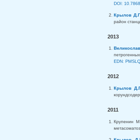
DOI: 10.786
Крылов Д.П
район станци
2013
Великослав
петрогенных
EDN: PMSL
2012
Крылов Д.
корундсодер
2011
Крупенин М
метасоматоз
Крылов Д.