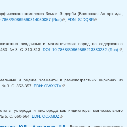
рфического комплекса Земли Эндерби (Восточная Антарктида,
0.7868/S0869590314050057 (Rus)
(внешняя ссылка)
,
EDN: SJDQBR
(внешняя
ссылка)
ликатных осадочных и магматических пород по содержанию
453. № 3. С. 310-313.
DOI: 10.7868/S0869565213330232 (Rus)
(вн
,
ссыл
мельные и редкие элементы в разновозрастных цирконах из
 № 3. С. 352-357.
EDN: OWXKTV
(внешняя ссылка)
отопы углерода и кислорода как индикаторы магнезиального
№ 5. С. 660-664.
EDN: OCXMDZ
(внешняя ссылка)
лоткина Ю.В.
,
Анисимова И.В.
Возраст и происхождение