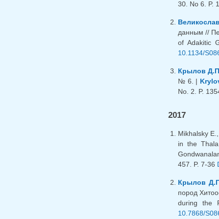
30. No 6. P.
Великослав
данным // Пе
of Adakitic
10.1134/S08
Крылов Д.П
№ 6. |
Krylo
No. 2. P. 13
2017
Mikhalsky E.
in the Thal
Gondwanaland 
457. P. 7-36
Крылов Д.П
пород Хитоос
during the 
10.7868/S08