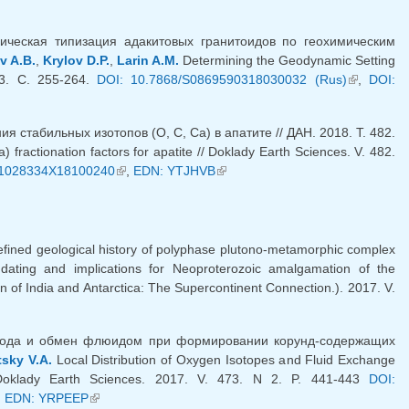
ческая типизация адакитовых гранитоидов по геохимическим
v A.B.
,
Krylov D.P.
,
Larin A.M.
Determining the Geodynamic Setting
 3. С. 255-264.
DOI: 10.7868/S0869590318030032 (Rus)
(внешняя
,
DOI:
ссылка)
стабильных изотопов (O, C, Ca) в апатите // ДАН. 2018. Т. 482.
) fractionation factors for apatite // Doklady Earth Sciences. V. 482.
S1028334X18100240
(внешняя ссылка)
,
EDN: YTJHVB
(внешняя ссылка)
efined geological history of polyphase plutono-metamorphic complex
dating and implications for Neoproterozoic amalgamation of the
n of India and Antarctica: The Supercontinent Connection.). 2017. V.
рода и обмен флюидом при формировании корунд-содержащих
tsky V.A.
Local Distribution of Oxygen Isotopes and Fluid Exchange
 Doklady Earth Sciences. 2017. V. 473. N 2. P. 441-443
DOI:
нешняя ссылка)
,
EDN: YRPEEP
(внешняя ссылка)