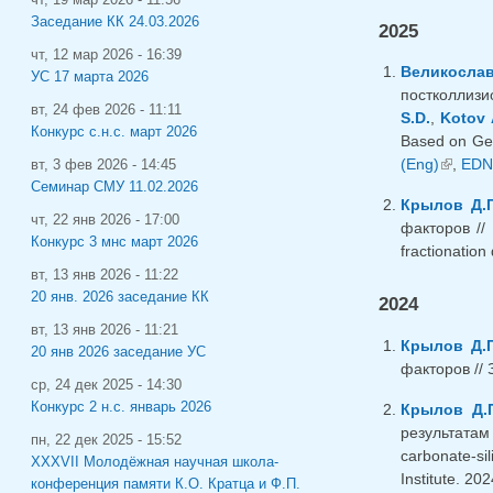
Заседание КК 24.03.2026
2025
чт, 12 мар 2026 - 16:39
Великослав
УС 17 марта 2026
постколлизи
вт, 24 фев 2026 - 11:11
S.D.
,
Kotov 
Конкурс с.н.с. март 2026
Based on Geo
(Eng)
(внешн
,
EDN
вт, 3 фев 2026 - 14:45
Семинар СМУ 11.02.2026
Крылов Д.П
чт, 22 янв 2026 - 17:00
факторов //
Конкурс 3 мнс март 2026
fractionation
вт, 13 янв 2026 - 11:22
20 янв. 2026 заседание КК
2024
вт, 13 янв 2026 - 11:21
Крылов Д.П
20 янв 2026 заседание УС
факторов // 
ср, 24 дек 2025 - 14:30
Конкурс 2 н.с. январь 2026
Крылов Д.
результатам
пн, 22 дек 2025 - 15:52
carbonate-sil
XXXVII Молодёжная научная школа-
Institute. 20
конференция памяти К.О. Кратца и Ф.П.