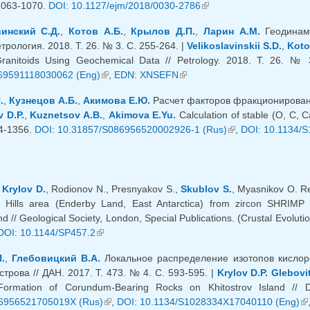
 1063-1070.
DOI: 10.1127/ejm/2018/0030-2786
(внешняя ссылка)
инский С.Д.
,
Котов А.Б.
,
Крылов Д.П.
,
Ларин А.М.
Геодинами
трология. 2018. Т. 26. № 3. С. 255-264. |
Velikoslavinskii S.D.
,
Koto
 Granitoids Using Geochemical Data // Petrology. 2018. Т. 26. №
69591118030062 (Eng)
(внешняя ссылка)
,
EDN: XNSEFN
(внешняя ссылка)
.
,
Кузнецов А.Б.
,
Акимова Е.Ю.
Расчет факторов фракционирования 
v D.P.
,
Kuznetsov A.B.
,
Akimova E.Yu.
Calculation of stable (O, C, Ca
54-1356.
DOI: 10.31857/S086956520002926-1 (Rus)
(внешняя ссылка)
,
DOI: 10.1134/
,
Krylov D.
, Rodionov N., Presnyakov S.,
Skublov S.
, Myasnikov O. R
a Hills area (Enderby Land, East Antarctica) from zircon SHRIMP 
// Geological Society, London, Special Publications. (Crustal Evolutio
DOI: 10.1144/SP457.2
(внешняя ссылка)
.
,
Глебовицкий В.А.
Локальное распределение изотопов кисло
трова // ДАН. 2017. Т. 473. № 4. С. 593-595. |
Krylov D.P.
Glebovi
Formation of Corundum-Bearing Rocks on Khitostrov Island //
6956521705019X (Rus)
(внешняя ссылка)
,
DOI: 10.1134/S1028334X17040110 (Eng)
(в