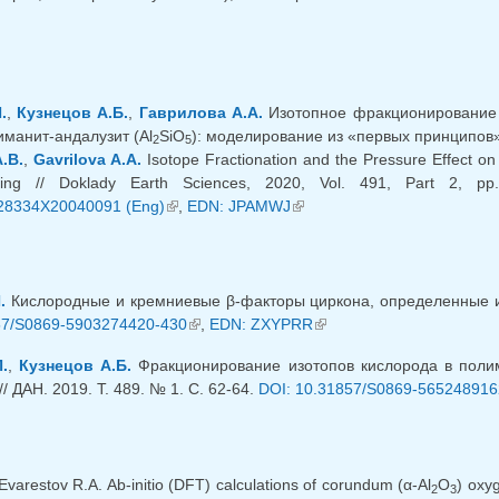
ешняя ссылка)
.
,
Кузнецов А.Б.
,
Гаврилова А.А.
Изотопное фракционирование
иманит-андалузит (Al
SiO
): моделирование из «первых принципов» /
2
5
.B.
,
Gavrilova A.A.
Isotope Fractionation and the Pressure Effect o
elling // Doklady Earth Sciences, 2020, Vol. 491, Part 2, p
28334X20040091 (Eng)
(внешняя ссылка)
,
EDN: JPAMWJ
(внешняя ссылка)
.
Кислородные и кремниевые β-факторы циркона, определенные из 
57/S0869-5903274420-430
(внешняя ссылка)
,
EDN: ZXYPRR
(внешняя ссылка)
.
,
Кузнецов А.Б.
Фракционирование изотопов кислорода в поли
/ ДАН. 2019. Т. 489. № 1. С. 62-64.
DOI: 10.31857/S0869-565248916
 Evarestov R.A. Ab-initio (DFT) calculations of corundum (α-Al
O
) oxy
2
3