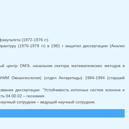
акультета (1972-1976 гг)
рантуру (1976-1979 гг) в 1981 г защитил диссертацию (Анализ
ный центр ОМЭ, начальник сектора математических методов в
НИИ Океангеология) (отдел Антарктиды) 1984-1994 (старший
азвание диссертации: "Устойчивость изтопных систем ксенона и
ь 04.00.02 – геохимия.
 научный сотрудник – ведущий научный сотрудник.