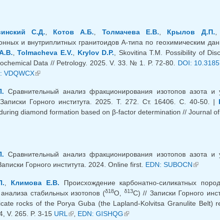
инский С.Д.
,
Котов А.Б.
,
Толмачева Е.В.
,
Крылов Д.П.
,
онных и внутриплитных гранитоидов А-типа по геохимическим данны
A.B.
,
Tolmacheva E.V.
,
Krylov D.P.
, Skovitina T.M. Possibility of Di
chemical Data // Petrology. 2025. V. 33. № 1. P. 72-80.
DOI: 10.318
яя ссылка)
: VDQWCX
(внешняя ссылка)
.
Сравнительный анализ фракционирования изотопов азота и 
 Записки Горного института. 2025. Т. 272. Ст. 16406. С. 40-50. |
 during diamond formation based on β-factor determination // Journal of
.
Сравнительный анализ фракционирования изотопов азота и 
Записки Горного института. 2024. Online first.
EDN: SUBOCN
(внешня
П.
,
Климова Е.В.
Происхождение карбонатно-силикатных пород
δ18
δ13
 анализа стабильных изотопов (
O,
C) // Записки Горного инст
icate rocks of the Porya Guba (the Lapland-Kolvitsa Granulite Belt) r
24, V. 265. P. 3-15
URL
(внешняя ссылка)
,
EDN: GISHQG
(внешняя ссылка)