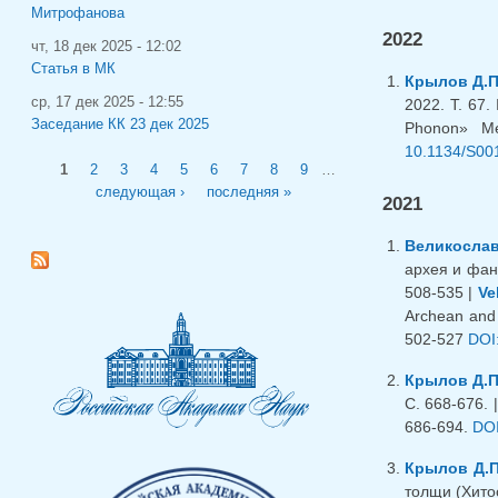
Митрофанова
2022
чт, 18 дек 2025 - 12:02
Статья в МК
Крылов Д.П
ср, 17 дек 2025 - 12:55
2022. Т. 67.
Заседание КК 23 дек 2025
Phonon» Me
10.1134/S00
Страницы
1
2
3
4
5
6
7
8
9
…
следующая ›
последняя »
2021
Великослав
архея и фан
508-535 |
Ve
Archean and 
502-527
DOI
Крылов Д.П
С. 668-676. 
686-694.
DOI
Крылов Д.П
толщи (Хитос