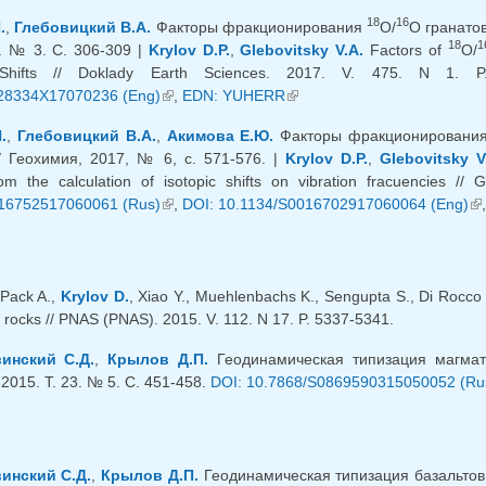
18
16
.
,
Глебовицкий В.А.
Факторы фракционирования
O/
O гранатов
18
1
5. № 3. С. 306-309 |
Krylov D.P.
,
Glebovitsky V.A.
Factors of
O/
 Shifts // Doklady Earth Sciences. 2017. V. 475. N 1.
28334X17070236 (Eng)
(внешняя ссылка)
,
EDN: YUHERR
(внешняя ссылка)
.
,
Глебовицкий В.А.
,
Акимова Е.Ю.
Факторы фракционировани
/ Геохимия, 2017, № 6, с. 571-576. |
Krylov D.P.
,
Glebovitsky V
om the calculation of isotopic shifts on vibration fracuencies /
16752517060061 (Rus)
(внешняя ссылка)
,
DOI: 10.1134/S0016702917060064 (Eng)
(в
 Pack A.,
Krylov D.
, Xiao Y., Muehlenbachs K., Sengupta S., Di Rocco 
 rocks // PNAS (PNAS). 2015. V. 112. N 17. P. 5337-5341.
инский С.Д.
,
Крылов Д.П.
Геодинамическая типизация магмати
2015. Т. 23. № 5. С. 451-458.
DOI: 10.7868/S0869590315050052 (Ru
инский С.Д.
,
Крылов Д.П.
Геодинамическая типизация базальтов 