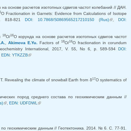
 на основе расчетов изотопных сдвигов частот колебаний // ДАН.
6
O Fractionation in Garnets: Evidence from Calculations of Isotope
 P. 818-821
DOI: 10.7868/S0869565217210150 (Rus)
(внешняя
,
DOI:
ссылка)
18
16
я
O/
O корунда на основе расчетов изотопных сдвигов частот
18
16
.A.
,
Akimova E.Yu.
Factors of
O/
O fractionation in corundum
/ Geochemistry International, 2017, V. 55, No 6, p. 589-594
DOI:
нешняя ссылка)
,
EDN: YTKZZB
(внешняя ссылка)
17
T. Revealing the climate of snowball Earth from δ
O systematics of
ческих пород среднего состава по геохимическим данным //
s)
(внешняя ссылка)
,
EDN: UDFDWL
(внешняя ссылка)
по геохимическим данным // Геотектоника. 2014. № 6. С. 77-91.