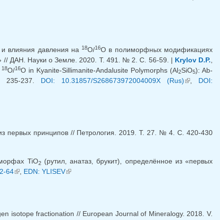
ссылка)
18
16
 и влияния давления на
O/
O в полиморфных модификациях
/ ДАН. Науки о Земле. 2020. Т. 491. № 2. С. 56-59. |
Krylov D.P.
,
18
16
n
O/
O in Kyanite-Sillimanite-Andalusite Polymorphs (Al
SiO
): Ab-
2
5
p. 235-237.
DOI: 10.31857/S268673972004009X (Rus)
(внешняя
,
DOI:
ссылка)
первых принципов // Петрология. 2019. Т. 27. № 4. С. 420-430
морфах TiO
(рутил, анатаз, брукит), определённое из «первых
2
2-64
(внешняя ссылка)
,
EDN: YLISEV
(внешняя ссылка)
gen isotope fractionation // European Journal of Mineralogy. 2018. V.