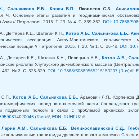
К.
,
Сальникова Е.Б.
,
Ковач В.П.
,
Яковлева С.З.
,
Анисимов
ал Ч. Основные этапы развития и геодинамическая обстанов
Азии // Петрология. 2015. Т. 23. № 4. С. 339-362.
DOI: 10.7868/S0
А., Дегтярев К.Е., Шатагин К.Н.,
Котов А.Б.
,
Сальникова Е.Б.
,
Ани
утоническая ассоциация Актау-Моинтинского сиалического 
ческая позиция // Петрология. 2015. Т. 23. № 1. С. 26-49.
DOI: 10.
А., Дегтярев К.Е., Шатагин К.Н., Пилицына А.В.,
Котов А.Б.
,
Саль
ойские риолиты Улутауского докембрийского массива (Центральный
. 462. № 3. С. 325-329.
DOI: 10.7868/S0869565215150207 (Rus)
(вне
,
E
 С.П.,
Котов А.Б.
,
Сальникова Е.Б.
, Аранович Л.Я., Корпечков Д
метаморфических пород юго-восточной части Лапландского гра
м подвижным поясом в связи с проблемой архейских эклог
69590314020046 (Rus)
(внешняя ссылка)
,
EDN: RUHFUZ
(внешняя ссылка)
,
Ларин А.М.
,
Сальникова Е.Б.
,
Великославинский С.Д.
,
Глеб
е коллизионные гранитоиды древнестанового комплекса Селенгин