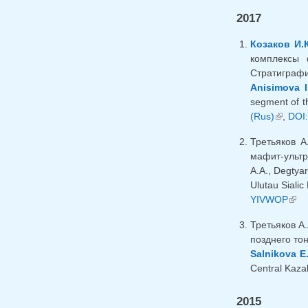
2017
Козаков И.К
комплексы 
Стратиграфи
Anisimova I
segment of th
(Rus)
(внешн
,
DOI:
Третьяков А
мафит-ультр
A.A., Degtya
Ulutau Sialic
YIVWOP
(вне
Третьяков А.
позднего тон
Salnikova E
Central Kazak
2015