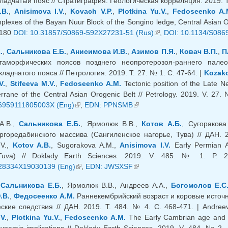
ладчатый пояс // Стратиграфия. Геологическая корреляция. 2019. Т.
.B.
,
Anisimova I.V.
,
Kovach V.P.
,
Plotkina Yu.V.
,
Fedoseenko A.
lexes of the Bayan Nuur Block of the Songino ledge, Central Asian Oro
-180
DOI: 10.31857/S0869-592X27231-51 (Rus)
(внешняя ссылка)
,
DOI: 10.1134/S086
.
,
Сальникова Е.Б.
,
Анисимова И.В.
,
Азимов П.Я.
,
Ковач В.П.
,
П
таморфических поясов позднего неопротерозоя-раннего палео
кладчатого пояса // Петрология. 2019. Т. 27. № 1. С. 47-64. |
Kozako
V.
,
Stifeeva M.V.
,
Fedoseenko A.M.
Tectonic position of the Late N
rrane of the Central Asian Orogenic Belt // Petrology. 2019. V. 27. 
6959111805003X (Eng)
(внешняя ссылка)
,
EDN: PPNSMB
(внешняя ссылка)
А.В.,
Сальникова Е.Б.
, Ярмолюк В.В.,
Котов А.Б.
, Сугораков
ргоредабинского массива (Сангиленское нагорье, Тува) // ДАН. 20
.V.,
Kotov A.B.
, Sugorakova A.M.,
Anisimova I.V.
Early Permian A
 Tuva) // Doklady Earth Sciences. 2019. V. 485. № 1. P. 
28334X19030139 (Eng)
(внешняя ссылка)
,
EDN: JWSXSF
(внешняя ссылка)
,
Сальникова Е.Б.
, Ярмолюк В.В., Андреев А.А.,
Богомолов Е.С
.В.
,
Федосеенко А.М.
Раннекембрийский возраст и коровые источн
ские следствия // ДАН. 2019. Т. 484. № 4. С. 468-471. | Andree
V.
,
Plotkina Yu.V.
,
Fedoseenko A.M.
The Early Cambrian age and cr
dynamic implications // Doklady Earth Sciences. 2019. V. 484. No 2.