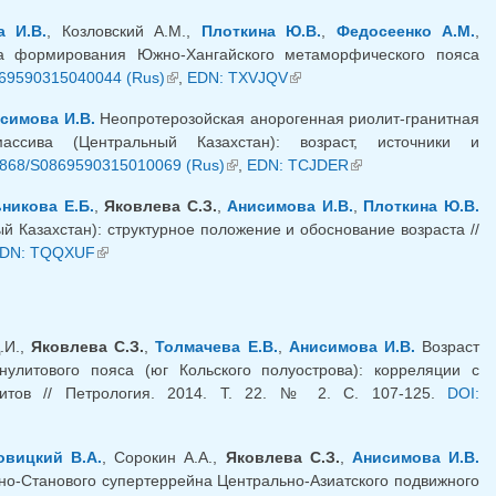
а И.В.
, Козловский А.М.,
Плоткина Ю.В.
,
Федосеенко А.М.
,
ка формирования Южно-Хангайского метаморфического пояса
869590315040044 (Rus)
(внешняя ссылка)
,
EDN: TXVJQV
(внешняя ссылка)
симова И.В.
Неопротерозойская анорогенная риолит-гранитная
массива (Центральный Казахстан): возраст, источники и
7868/S0869590315010069 (Rus)
(внешняя ссылка)
,
EDN: TCJDER
(внешняя ссылка)
никова Е.Б.
,
Яковлева С.З.
,
Анисимова И.В.
,
Плоткина Ю.В.
 Казахстан): структурное положение и обоснование возраста //
шняя ссылка)
DN: TQQXUF
(внешняя ссылка)
.И.,
Яковлева С.З.
,
Толмачева Е.В.
,
Анисимова И.В.
Возраст
нулитового пояса (юг Кольского полуострова): корреляции с
итов // Петрология. 2014. Т. 22. № 2. С. 107-125.
DOI:
овицкий В.А.
, Сорокин А.А.,
Яковлева С.З.
,
Анисимова И.В.
о-Станового супертеррейна Центрально-Азиатского подвижного