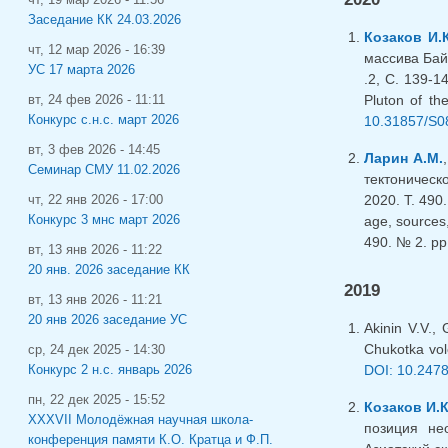
Заседание КК 24.03.2026
Козаков И.К
чт, 12 мар 2026 - 16:39
массива Бай
УС 17 марта 2026
.2, С. 139-1
Pluton of th
вт, 24 фев 2026 - 11:11
Конкурс с.н.с. март 2026
10.31857/S0
вт, 3 фев 2026 - 14:45
Ларин А.М.
Семинар СМУ 11.02.2026
тектоническ
2020. Т. 490
чт, 22 янв 2026 - 17:00
Конкурс 3 мнс март 2026
age, sources,
490. № 2. pp
вт, 13 янв 2026 - 11:22
20 янв. 2026 заседание КК
2019
вт, 13 янв 2026 - 11:21
20 янв 2026 заседание УС
Akinin V.V.,
Chukotka volc
ср, 24 дек 2025 - 14:30
DOI: 10.247
Конкурс 2 н.с. январь 2026
пн, 22 дек 2025 - 15:52
Козаков И.К
XXXVII Молодёжная научная школа-
позиция нео
конференция памяти К.О. Кратца и Ф.П.