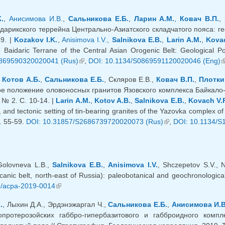
.
,
Анисимова И.В.
,
Сальникова Е.Б.
,
Ларин А.М.
,
Ковач В.П.
,
дарикского террейна Центрально-Азиатского складчатого пояса: гео
49. |
Kozakov I.K.
,
Anisimova I.V.
,
Salnikova E.B.
,
Larin A.M.
,
Kovac
e Baidaric Terrane of the Central Asian Orogenic Belt: Geological P
869590320020041 (Rus)
(внешняя ссылка)
,
DOI: 10.1134/S0869591120020046 (Eng)
(
,
Котов А.Б.
,
Сальникова Е.Б.
, Скляров Е.В.,
Ковач В.П.
,
Плотки
ое положение оловоносных гранитов Язовского комплекса Байкало-
. № 2. С. 10-14. |
Larin A.M.
,
Kotov A.B.
,
Salnikova E.B.
,
Kovach V.P
 and tectonic setting of tin-bearing granites of the Yazovka complex of
. 55-59.
DOI: 10.31857/S2686739720020073 (Rus)
(внешняя ссылка)
,
DOI: 10.1134/S
 Golovneva L.B.,
Salnikova E.B.
,
Anisimova I.V.
, Shczepetov S.V., 
anic belt, north-east of Russia): paleobotanical and geochronological
8/acpa-2019-0014
(внешняя ссылка)
.
, Лыхин Д.А., Эрдэнэжаргал Ч.,
Сальникова Е.Б.
,
Анисимова И.В
протерозойских габбро-гипербазитового и габброидного компл