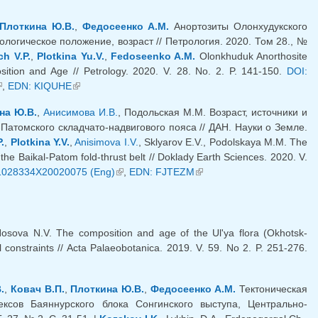
Плоткина Ю.В.
,
Федосеенко А.М.
Анортозиты Олонхудукского
логическое положение, возраст // Петрология. 2020. Том 28., №
h V.P.
,
Plotkina Yu.V.
,
Fedoseenko A.M.
Olonkhuduk Anorthosite
osition and Age // Petrology. 2020. V. 28. No. 2. P. 141-150.
DOI:
внешняя ссылка)
,
EDN: KIQUHE
(внешняя ссылка)
на Ю.В.
,
Анисимова И.В.
, Подольская М.М. Возраст, источники и
Патомского складчато-надвигового пояса // ДАН. Науки о Земле.
.
,
Plotkina Y.V.
,
Anisimova I.V.
, Sklyarov E.V., Podolskaya M.M. The
 the Baikal-Patom fold-thrust belt // Doklady Earth Sciences. 2020. V.
1028334X20020075 (Eng)
(внешняя ссылка)
,
EDN: FJTEZM
(внешняя ссылка)
Nosova N.V. The composition and age of the Ul'ya flora (Okhotsk-
 constraints // Acta Palaeobotanica. 2019. V. 59. No 2. P. 251-276.
.
,
Ковач В.П.
,
Плоткина Ю.В.
,
Федосеенко А.М.
Тектоническая
ексов Баяннурского блока Сонгинского выступа, Центрально-