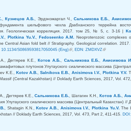
.
,
Кузнецов А.Б.
, Эрдэнэжаргал Ч.,
Сальникова Е.Б.
,
Анисимов
фундамента шельфового чехла Дзабханского террейна восточн
я. Геологическая корреляция. 2017. том 25, № 5, с. 3-16 |
Ko
.V.
,
Plotkina Yu.V.
,
Fedoseenko A.M.
Neoproterozoic complexes of
e Central Asian fold belt // Stratigraphy. Geological correlation. 201
яя ссылка)
 10.1134/S0869593817050045 (Eng)
(внешняя ссылка)
,
EDN: ZMDXVZ
(внешняя ссыл
.А., Дегтярев К.Е.,
Котов А.Б.
,
Сальникова Е.Б.
,
Анисимова И
амафитовых плутонов Улутауского сиалического массива (Центральны
rev K.E.,
Kotov A.B.
,
Salnikova E.B.
,
Anisimova I.V.
,
Plotkina Y.V.
Th
 Massif (Central Kazakhstan) // Doklady Earth Sciences, 2017, Vol. 472
шняя ссылка)
А., Дегтярев К.Е.,
Сальникова Е.Б.
, Шатагин К.Н.,
Котов А.Б.
,
Ан
ия Улутауского сиалического массива (Центральный Казахстан) // ДАН
.B.
, Shatagin K.N.,
Kotov A.B.
,
Anisimova I.V.
,
Plotkina Yu.V.
The L
hstan // Doklady Earth Sciences, 2017, Vol. 473, Part 2, 411-415.
DOI: