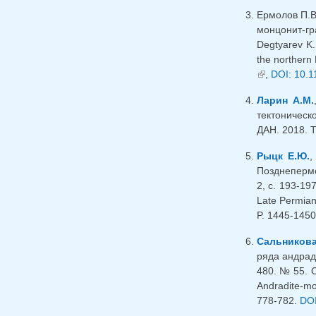
Ермолов П.В.
монцонит-гр
Degtyarev K.
the northern
(внешняя сс
,
DOI: 10.
Ларин А.М.
тектоническ
ДАН. 2018. Т
Рыцк Е.Ю.
Позднепермс
2, с. 193-197
Late Permian
P. 1445-145
Сальникова
ряда андрад
480. № 55. С
Andradite-mor
778-782.
DOI