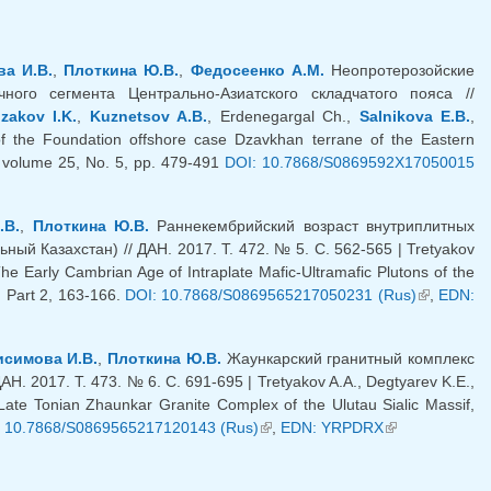
а И.В.
,
Плоткина Ю.В.
,
Федосеенко А.М.
Неопротерозойские
ого сегмента Центрально-Азиатского складчатого пояса //
zakov I.K.
,
Kuznetsov A.B.
, Erdenegargal Ch.,
Salnikova E.B.
,
 the Foundation offshore case Dzavkhan terrane of the Eastern
7. volume 25, No. 5, pp. 479-491
DOI: 10.7868/S0869592X17050015
ка)
.В.
,
Плоткина Ю.В.
Раннекембрийский возраст внутриплитных
й Казахстан) // ДАН. 2017. Т. 472. № 5. С. 562-565 | Tretyakov
e Early Cambrian Age of Intraplate Mafic-Ultramafic Plutons of the
, Part 2, 163-166.
DOI: 10.7868/S0869565217050231 (Rus)
(внешняя
,
EDN:
ссылка)
исимова И.В.
,
Плоткина Ю.В.
Жаункарский гранитный комплекс
. 2017. Т. 473. № 6. С. 691-695 | Tretyakov A.A., Degtyarev K.E.,
ate Tonian Zhaunkar Granite Complex of the Ulutau Sialic Massif,
 10.7868/S0869565217120143 (Rus)
(внешняя ссылка)
,
EDN: YRPDRX
(внешняя
ссылка)