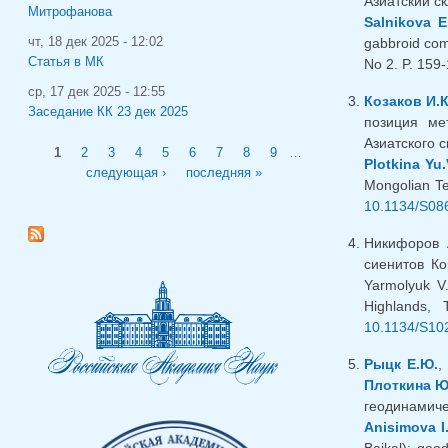
Азиатский ск
Митрофанова
Salnikova E
чт, 18 дек 2025 - 12:02
gabbroid comp
Статья в МК
No 2. P. 159
ср, 17 дек 2025 - 12:55
Козаков И.К
Заседание КК 23 дек 2025
позиция ме
Азиатского с
Страницы
1
2
3
4
5
6
7
8
9
…
Plotkina Yu.
следующая ›
последняя »
Mongolian Te
10.1134/S08
Никифоров 
сиенитов Ко
Yarmolyuk V
Highlands,
10.1134/S10
Рыцк Е.Ю.
Плоткина Ю
геодинамиче
Anisimova I.
Baikal): geo