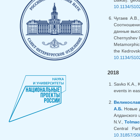
10.1134/S10
Чугаев А.В
Соотношение
данные высок
Chernyshev I
Metamorphic,
the Kedrovsk
10.1134/S10
2018
Savko K.A., 
events in eas
Великослав
А.Б.
Новые д
Алданского щ
N.V.,
Tolmac
Central Pa
10.31857/S0