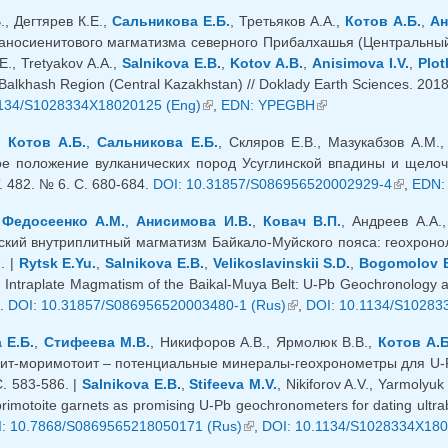
, Дегтярев К.Е.,
Сальникова Е.Б.
, Третьяков А.А.,
Котов А.Б.
,
Ан
аносиенитового магматизма северного Прибалхашья (Центральный Каз
E., Tretyakov A.A.,
Salnikova E.B.
,
Kotov A.B.
,
Anisimova I.V.
,
Plot
 Balkhash Region (Central Kazakhstan) // Doklady Earth Sciences. 2018
ылка)
1134/S1028334X18020125 (Eng)
(внешняя ссылка)
,
EDN: YPEGBH
(внешняя ссылка)
,
Котов А.Б.
,
Сальникова Е.Б.
, Скляров Е.В., Мазукабзов А.М.
ое положение вулканических пород Усуглинской впадины и щелочн
. 482. № 6. С. 680-684.
DOI: 10.31857/S086956520002929-4
(внешня
,
EDN:
,
Федосеенко А.М.
,
Анисимова И.В.
,
Ковач В.П.
, Андреев А.А.
кий внутриплитный магматизм Байкало-Муйского пояса: геохроноло
. |
Rytsk E.Yu.
,
Salnikova E.B.
,
Velikoslavinskii S.D.
,
Bogomolov E
 Intraplate Magmatism of the Baikal-Muya Belt: U-Pb Geochronology an
0.
DOI: 10.31857/S086956520003480-1 (Rus)
(внешняя ссылка)
,
DOI: 10.1134/S10283
 Е.Б.
,
Стифеева М.В.
, Никифоров А.В., Ярмолюк В.В.,
Котов А.Б
ит-моримотоит – потенциальные минералы-геохронометры для U-Pb
. 583-586. |
Salnikova E.B.
,
Stifeeva M.V.
, Nikiforov A.V., Yarmolyuk
imotoite garnets as promising U-Pb geochronometers for dating ultraba
: 10.7868/S0869565218050171 (Rus)
(внешняя ссылка)
,
DOI: 10.1134/S1028334X180