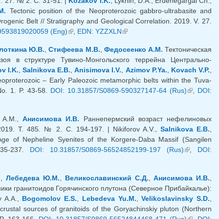
 27. № 2. С. 31-51. |
Kozakov I.K.
, Lykhin, D.A., Erdenegargal Ch.,
M.
Tectonic position of the Neoproterozoic gabbro-ultrabasite and
genic Belt // Stratigraphy and Geological Correlation. 2019. V. 27.
9593819020059 (Eng)
(внешняя ссылка)
,
EDN: YZZXLN
(внешняя ссылка)
лоткина Ю.В.
,
Стифеева М.В.
,
Федосеенко А.М.
Тектоническая
зоя в структуре Тувино-Монгольского террейна Центрально-
v I.K.
,
Salnikova E.B.
,
Anisimova I.V.
,
Azimov P.Ya.
,
Kovach V.P.
,
eoproterozoic – Early Paleozoic metamorphic belts within the Tuva-
No. 1. P. 43-58.
DOI: 10.31857/S0869-590327147-64 (Rus)
(внешняя
,
DOI:
ссылка)
а А.М.,
Анисимова И.В.
Раннепермский возраст нефелиновых
19. Т. 485. № 2. С. 194-197. | Nikiforov A.V.,
Salnikova E.B.
,
ge of Nepheline Syenites of the Korgere-Daba Massif (Sangilen
235-237.
DOI: 10.31857/S0869-56524852199-197 (Rus)
(внешняя
,
DOI:
ссылка)
.
,
Лебедева Ю.М.
,
Великославинский С.Д.
,
Анисимова И.В.
,
ики гранитоидов Горячинского плутона (Северное Прибайкалье):
v A.A.,
Bogomolov E.S.
,
Lebedeva Yu.M.
,
Velikoslavinsky S.D.
,
ustal sources of granitoids of the Goryachinskiy pluton (Northern
 P. 163-166.
DOI: 10.31857/S0869-56524844468-471 (Rus)
(внешняя
,
DOI: