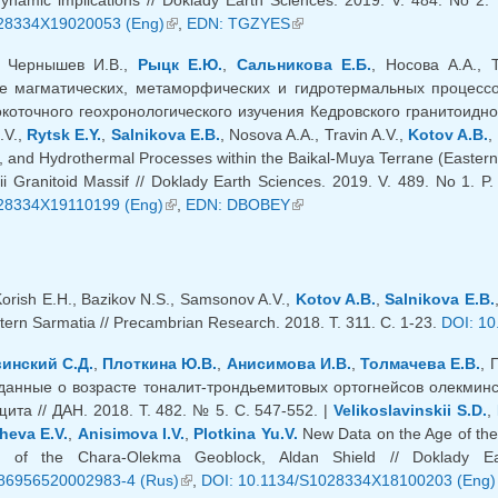
28334X19020053 (Eng)
(внешняя ссылка)
,
EDN: TGZYES
(внешняя ссылка)
., Чернышев И.В.,
Рыцк Е.Ю.
,
Сальникова Е.Б.
, Носова А.А., 
 магматических, метаморфических и гидротермальных процессов
оточного геохронологического изучения Кедровского гранитоидного 
.V.,
Rytsk E.Y.
,
Salnikova E.B.
, Nosova A.A., Travin A.V.,
Kotov A.B.
,
 and Hydrothermal Processes within the Baikal-Muya Terrane (Eastern S
ii Granitoid Massif // Doklady Earth Sciences. 2019. V. 489. No 1. 
28334X19110199 (Eng)
(внешняя ссылка)
,
EDN: DBOBEY
(внешняя ссылка)
Korish E.H., Bazikov N.S., Samsonov A.V.,
Kotov A.B.
,
Salnikova E.B.
tern Sarmatia // Precambrian Research. 2018. Т. 311. С. 1-23.
DOI: 10
инский С.Д.
,
Плоткина Ю.В.
,
Анисимова И.В.
,
Толмачева Е.В.
, 
анные о возрасте тоналит-трондьемитовых ортогнейсов олекминс
ита // ДАН. 2018. Т. 482. № 5. С. 547-552. |
Velikoslavinskii S.D.
,
heva E.V.
,
Anisimova I.V.
,
Plotkina Yu.V.
New Data on the Age of the
rt of the Chara-Olekma Geoblock, Aldan Shield // Doklady E
86956520002983-4 (Rus)
(внешняя ссылка)
,
DOI: 10.1134/S1028334X18100203 (Eng)