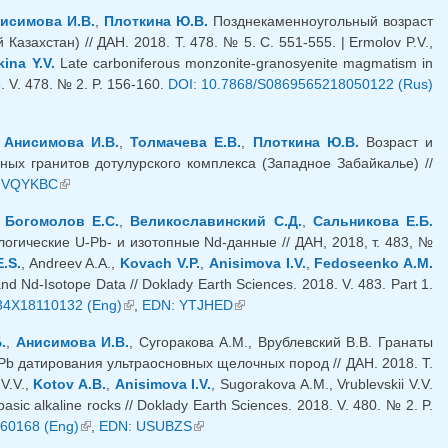
исимова И.В.
,
Плоткина Ю.В.
Позднекаменноугольный возраст
ахстан) // ДАН. 2018. Т. 478. № 5. С. 551-555. | Ermolov P.V.,
kina Y.V.
Late carboniferous monzonite-granosyenite magmatism in
. V. 478. № 2. P. 156-160.
DOI: 10.7868/S0869565218050122 (Rus)
,
Анисимова И.В.
,
Толмачева Е.В.
,
Плоткина Ю.В.
Возраст и
ых гранитов дотулурского комплекса (Западное Забайкалье) //
я ссылка)
 VQYKBC
(внешняя ссылка)
,
Богомолов Е.С.
,
Великославинский С.Д.
,
Сальникова Е.Б.
гические U-Pb- и изотопные Nd-данные // ДАН, 2018, т. 483, №
.S.
, Andreev A.A.,
Kovach V.P.
,
Anisimova I.V.
,
Fedoseenko A.M.
d Nd-Isotope Data // Doklady Earth Sciences. 2018. V. 483. Part 1.
34X18110132 (Eng)
(внешняя ссылка)
,
EDN: YTJHED
(внешняя ссылка)
.
,
Анисимова И.В.
, Сугоракова А.М., Врублевский В.В. Гранаты
 датирования ультраосновных щелочных пород // ДАН. 2018. Т.
 V.V.,
Kotov A.B.
,
Anisimova I.V.
, Sugorakova A.M., Vrublevskii V.V.
sic alkaline rocks // Doklady Earth Sciences. 2018. V. 480. № 2. P.
60168 (Eng)
(внешняя ссылка)
,
EDN: USUBZS
(внешняя ссылка)