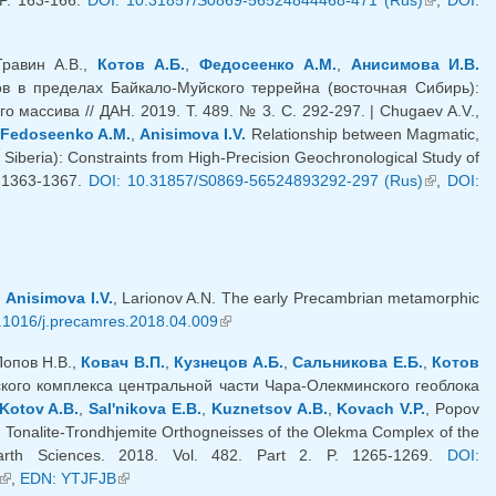
ссылка)
Травин А.В.,
Котов А.Б.
,
Федосеенко А.М.
,
Анисимова И.В.
 в пределах Байкало-Муйского террейна (восточная Сибирь):
массива // ДАН. 2019. Т. 489. № 3. С. 292-297. | Chugaev A.V.,
Fedoseenko A.M.
,
Anisimova I.V.
Relationship between Magmatic,
iberia): Constraints from High-Precision Geochronological Study of
P. 1363-1367.
DOI: 10.31857/S0869-56524893292-297 (Rus)
(внешняя
,
DOI:
ссылка)
,
Anisimova I.V.
, Larionov A.N. The early Precambrian metamorphic
.1016/j.precamres.2018.04.009
(внешняя ссылка)
Попов Н.В.,
Ковач В.П.
,
Кузнецов А.Б.
,
Сальникова Е.Б.
,
Котов
кого комплекса центральной части Чара-Олекминского геоблока
Kotov A.B.
,
Sal'nikova E.B.
,
Kuznetsov A.B.
,
Kovach V.P.
, Popov
 Tonalite-Trondhjemite Orthogneisses of the Olekma Complex of the
arth Sciences. 2018. Vol. 482. Part 2. P. 1265-1269.
DOI:
(внешняя ссылка)
,
EDN: YTJFJB
(внешняя ссылка)