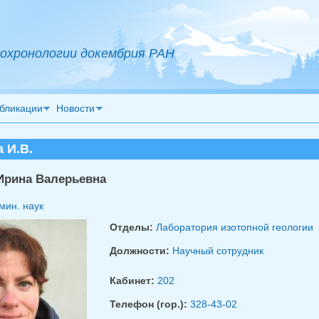
охронологии докембрия РАН
бликации
Новости
 И.В.
Ирина Валерьевна
мин. наук
Отделы:
Лаборатория изотопной геологии
Должности:
Научный сотрудник
Кабинет:
202
Телефон (гор.):
328-43-02