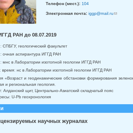
Телефон (мест.):
104
Электронная почта:
iggp@mail.ru
(ссылка д
ИГГД РАН до 08.07.2019
.: СПБГУ, геологический факультет
г.: очная аспирантура ИГГД РАН
г.: мнс в Лаборатории изотопной геологии ИГГД РАН
ст. время: нс в Лаборатории изотопной геологии ИГГД РАН
я «Возраст и геодинамические обстановки формирования зеленок
ая и региональная геология.
: Алданский щит, Центрально-Азиатский складчатый пояс
ресы: U-Pb геохронология
ии
ецензируемых научных журналах