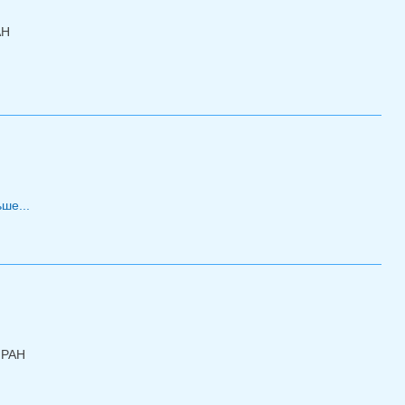
АН
ше...
о Конкурс научных работ молодых ученых ИГГД РАН
Д РАН