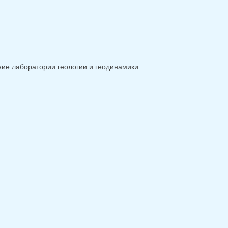
ание лаборатории геологии и геодинамики.
бре 2025 г.