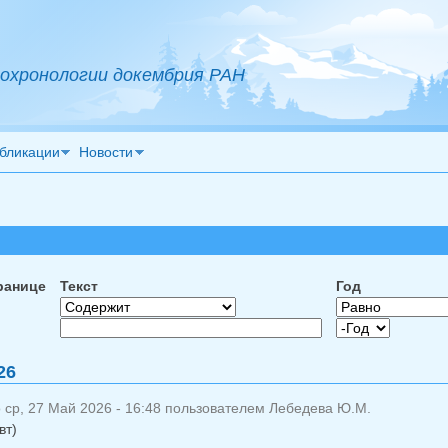
охронологии докембрия РАН
бликации
Новости
ранице
Текст
Год
Год
Год
26
 ср, 27 Май 2026 - 16:48 пользователем
Лебедева Ю.М.
вт)