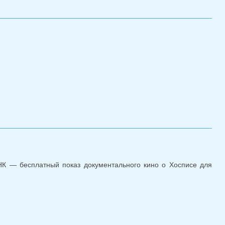
е УС
К — бесплатный показ документального кино о Хосписе для
а в рамках дней научного кино ФАНК