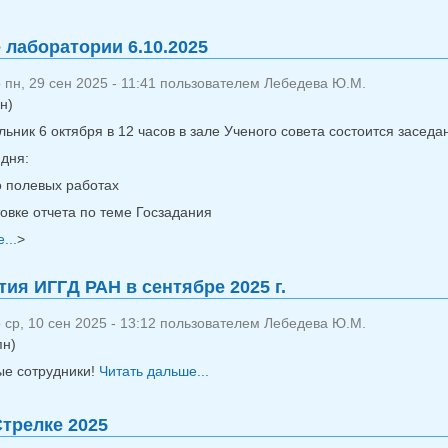
 лаборатории 6.10.2025
пн, 29 сен 2025 - 11:41 пользователем
Лебедева Ю.М.
н)
ьник 6 октября в 12 часов в зале Ученого совета состоится засед
 дня:
о полевых работах
овке отчета по теме Госзадания
...
о Заседение лаборатории 6.10.2025
>
ия ИГГД РАН в сентябре 2025 г.
ср, 10 сен 2025 - 13:12 пользователем
Лебедева Ю.М.
пн)
е сотрудники!
Читать дальше...
о Мероприятия ИГГД РАН в сентя
Стрелке 2025