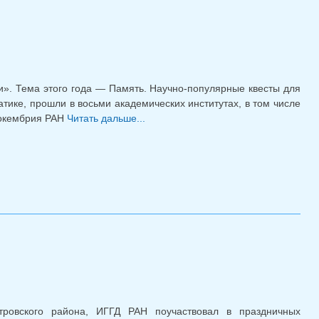
и». Тема этого года — Память. Научно-популярные квесты для
тике, прошли в восьми академических институтах, в том числе
докембрия РАН
Читать дальше...
о Наука на Стрелке 2025
тровского района, ИГГД РАН поучаствовал в праздничных