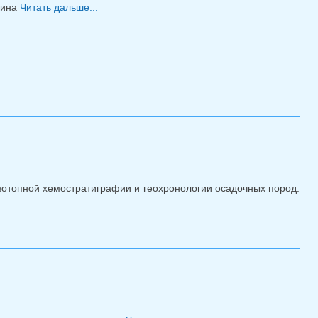
дина
Читать дальше...
о День Василеостровского района 2025
изотопной хемостратиграфии и геохронологии осадочных пород.