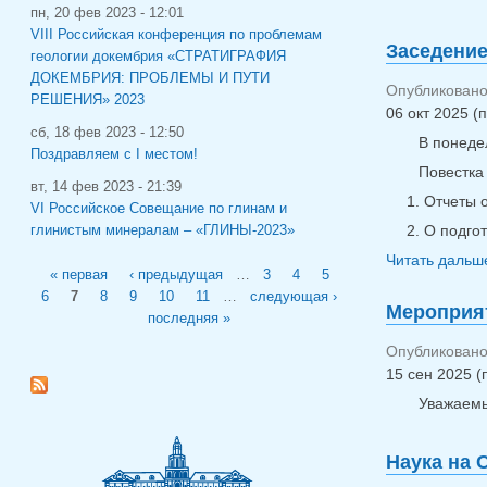
пн, 20 фев 2023 - 12:01
VIII Российская конференция по проблемам
Заседение
геологии докембрия «СТРАТИГРАФИЯ
ДОКЕМБРИЯ: ПРОБЛЕМЫ И ПУТИ
Опубликовано 
РЕШЕНИЯ» 2023
06 окт 2025 (п
сб, 18 фев 2023 - 12:50
В понедел
Поздравляем с I местом!
Повестка
вт, 14 фев 2023 - 21:39
Отчеты 
VI Российское Совещание по глинам и
О подгот
глинистым минералам – «ГЛИНЫ-2023»
Читать дальше
Страницы
« первая
‹ предыдущая
…
3
4
5
6
7
8
9
10
11
…
следующая ›
Мероприят
последняя »
Опубликовано 
15 сен 2025 (
Уважаемы
Наука на 