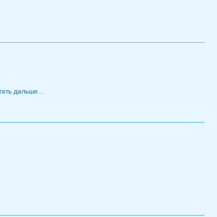
2025
тать дальше...
о Семинар СМУ 16 апреля 2025