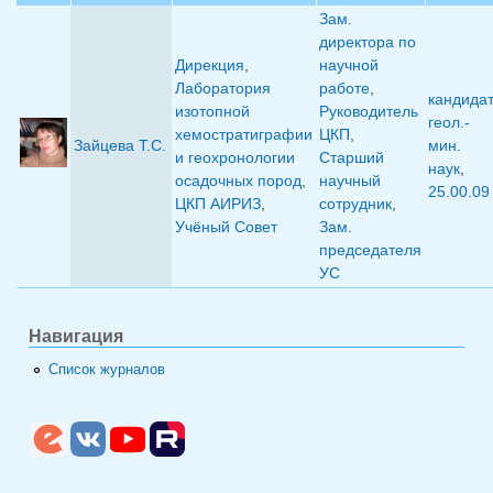
Зам.
директора по
Дирекция
,
научной
Лаборатория
работе
,
кандида
изотопной
Руководитель
геол.-
хемостратиграфии
ЦКП
,
Зайцева Т.С.
мин.
и геохронологии
Старший
наук
,
осадочных пород
,
научный
25.00.09
ЦКП АИРИЗ
,
сотрудник
,
Учёный Совет
Зам.
председателя
УС
Навигация
Список журналов