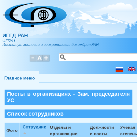
Перейти к основному содержанию
ИГГД РАН
ФГБУН
Институт геологии и геохронологии докембрия РАН
Поиск
Форма поиска
Главное меню
Посты в организациях - Зам. председателя
УС
Список сотрудников
Сотрудник
Отделы и
Должности
Учёная
Фото
организации
и посты
степен