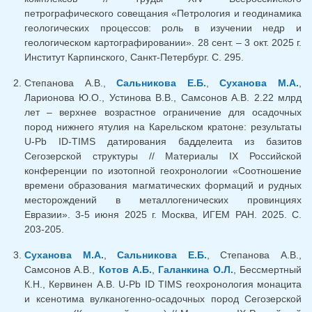
петрографического совещания «Петрология и геодинамика
геологических процессов: роль в изучении недр и
геологическом картографировании». 28 сент. – 3 окт. 2025 г.
Институт Карпинского, Санкт-Петербург. С. 295.
Степанова А.В.,
Сальникова Е.Б.
,
Суханова М.А.
,
Ларионова Ю.О., Устинова В.В., Самсонов А.В. 2.22 млрд
лет – верхнее возрастное ограничение для осадочных
пород нижнего ятулия на Карельском кратоне: результаты
U-Pb ID-TIMS датирования бадделеита из базитов
Сегозерской структуры // Материалы IX Российской
конференции по изотопной геохронологии «Соотношение
времени образования магматических формаций и рудных
месторождений в металлогенических провинциях
Евразии». 3-5 июня 2025 г. Москва, ИГЕМ РАН. 2025. С.
203-205.
Суханова М.А.
,
Сальникова Е.Б.
, Степанова А.В.,
Самсонов А.В.,
Котов А.Б.
,
Галанкина О.Л.
, Бессмертный
К.Н., Кервинен А.В. U-Pb ID TIMS геохронология монацита
и ксенотима вулканогенно-осадочных пород Сегозерской