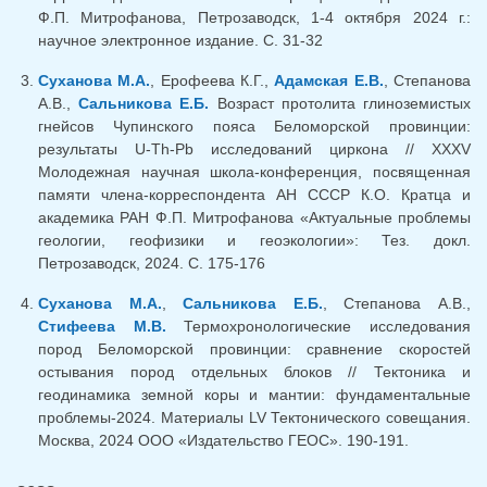
Ф.П. Митрофанова, Петрозаводск, 1-4 октября 2024 г.:
научное электронное издание. С. 31-32
Суханова М.А.
, Ерофеева К.Г.,
Адамская Е.В.
, Степанова
А.В.,
Сальникова Е.Б.
Возраст протолита глиноземистых
гнейсов Чупинского пояса Беломорской провинции:
результаты U-Th-Pb исследований циркона // XXXV
Молодежная научная школа-конференция, посвященная
памяти члена-корреспондента АН СССР К.О. Кратца и
академика РАН Ф.П. Митрофанова «Актуальные проблемы
геологии, геофизики и геоэкологии»: Тез. докл.
Петрозаводск, 2024. С. 175-176
Суханова М.А.
,
Сальникова Е.Б.
, Степанова А.В.,
Стифеева М.В.
Термохронологические исследования
пород Беломорской провинции: сравнение скоростей
остывания пород отдельных блоков // Тектоника и
геодинамика земной коры и мантии: фундаментальные
проблемы-2024. Материалы LV Тектонического совещания.
Москва, 2024 ООО «Издательство ГЕОС». 190-191.