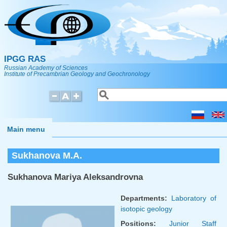
Skip to main content
IPGG RAS
Russian Academy of Sciences
Institute of Precambrian Geology and Geochronology
Search
Search form
Main menu
Sukhanova M.A.
Sukhanova Mariya Aleksandrovna
Departments:
Laboratory of
isotopic geology
Positions:
Junior Staff