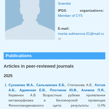
Scientist
IPGG organizations:
Member of CYS
E-mail:
mariia.sukhanova.01@mail.ru
(link sends e-mail)
Publications
Articles in peer-reviewed journals
2025
Суханова М.А.
,
Сальникова Е.Б.
, Степанова А.В.,
Котов
А.Б.
,
Адамская Е.В.
,
Плоткина Ю.В.
,
Азимов П.Я.
,
Кервинен А.В. Возрастные рубежи проявления
метаморфизма в Беломорской провинции
Фенноскандинавского щита: результаты U-Pb