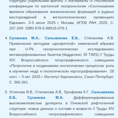
структуры (Карельский кратон) // Материалы IX Российской
конференции по изотопной геохронологии «Соотношение
времени образования магматических формаций и рудных
месторождений в металлогенических провинциях
Евразии». 3-5 июня 2025 г. Москва, ИГЕМ РАН. 2025. С.
207-209. ISBN 978-5-88918-079-1
Суханова М.А.
,
Сальникова Е.Б.
, Степанова А.В.
Применение методики «дискретной» химической абразии
при U-Pb геохронологических исследованиях
метаморфизованных базитов (бадделеит, ID TIMS) // Труды
XIV Всероссийского петрографического совещания
«Петрология и геодинамика геологических процессов: роль
в изучении недр и геологическом картографировании». 28
сент. – 3 окт. 2025 г. Институт Карпинского, Санкт-Петербург.
С. 360-361.
Устинова В.В., Степанова А.В., Ерофеева К.Г.,
Сальникова
Е.Б.
,
Суханова М.А.
Дифференцированные
высокожелезистые долериты в Онежской рифтогенной
структуре: новые данные о составе и возрасте // Труды XIV
Всероссийского петрографического совещания