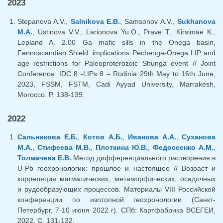
2023
Stepanova A.V.,
Salnikova E.B.
, Samsonov A.V.,
Sukhanova
M.A.
, Ustinova V.V., Larionova Yu.O., Prave T., Kirsimäe K.,
Lepland A. 2.00 Ga mafic sills in the Onega basin,
Fennoscandian Shield: implications Pechenga-Onega LIP and
age restrictions for Paleoproterozoic Shunga event // Joint
Conference: IDC 8 -LIPs 8 – Rodinia 29th May to 16th June,
2023, FSSM, FSTM, Cadi Ayyad University, Marrakesh,
Morocco. P. 138-139.
2022
Сальникова Е.Б.
,
Котов А.Б.
,
Иванова А.А.
,
Суханова
М.А.
,
Стифеева М.В.
,
Плоткина Ю.В.
,
Федосеенко А.М.
,
Толмачева Е.В.
Метод дифференциального растворения в
U-Pb геохронологии: прошлое и настоящее // Возраст и
корреляция магматических, метаморфических, осадочных
и рудообразующих процессов. Материалы VIII Российской
конференции по изотопной геохронологии (Санкт-
Петербург, 7-10 июня 2022 г). СПб: Картфабрика ВСЕГЕИ,
2022. С. 131-132.