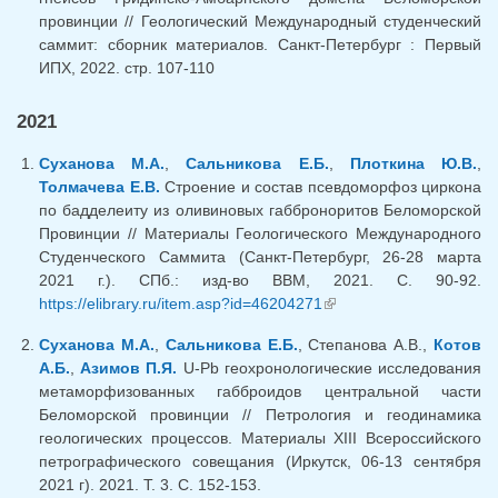
провинции // Геологический Международный студенческий
саммит: сборник материалов. Санкт-Петербург : Первый
ИПХ, 2022. стр. 107-110
2021
Суханова М.А.
,
Сальникова Е.Б.
,
Плоткина Ю.В.
,
Толмачева Е.В.
Строение и состав псевдоморфоз циркона
по бадделеиту из оливиновых габброноритов Беломорской
Провинции // Материалы Геологического Международного
Студенческого Саммита (Санкт-Петербург, 26-28 марта
2021 г.). СПб.: изд-во ВВМ, 2021. С. 90-92.
https://elibrary.ru/item.asp?id=46204271
(link is external)
Суханова М.А.
,
Сальникова Е.Б.
, Степанова А.В.,
Котов
А.Б.
,
Азимов П.Я.
U-Pb геохронологические исследования
метаморфизованных габброидов центральной части
Беломорской провинции // Петрология и геодинамика
геологических процессов. Материалы XIII Всероссийского
петрографического совещания (Иркутск, 06-13 сентября
2021 г). 2021. Т. 3. С. 152-153.