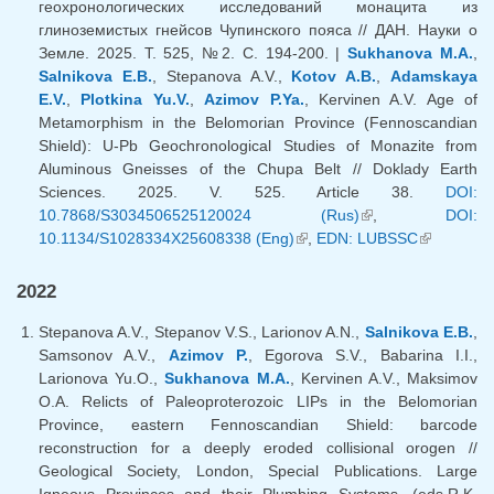
геохронологических исследований монацита из
глиноземистых гнейсов Чупинского пояса // ДАН. Науки о
Земле. 2025. Т. 525, №2. С. 194-200. |
Sukhanova M.A.
,
Salnikova E.B.
, Stepanova A.V.,
Kotov A.B.
,
Adamskaya
E.V.
,
Plotkina Yu.V.
,
Azimov P.Ya.
, Kervinen A.V. Age of
Metamorphism in the Belomorian Province (Fennoscandian
Shield): U-Pb Geochronological Studies of Monazite from
Aluminous Gneisses of the Chupa Belt // Doklady Earth
Sciences. 2025. V. 525. Article 38.
DOI:
10.7868/S3034506525120024 (Rus)
(link is external)
,
DOI:
10.1134/S1028334X25608338 (Eng)
(link is external)
,
EDN: LUBSSC
(link is
external)
2022
Stepanova A.V., Stepanov V.S., Larionov A.N.,
Salnikova E.B.
,
Samsonov A.V.,
Azimov P.
, Egorova S.V., Babarina I.I.,
Larionova Yu.O.,
Sukhanova M.A.
, Kervinen A.V., Maksimov
O.A. Relicts of Paleoproterozoic LIPs in the Belomorian
Province, eastern Fennoscandian Shield: barcode
reconstruction for a deeply eroded collisional orogen //
Geological Society, London, Special Publications. Large