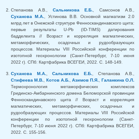
Степанова А.В.,
Сальникова Е.Б.
, Самсонов А.В.,
Суханова М.А.
, Устинова В.В. Основной магматизм 2.0
млрд лет в Онежской структуре Фенноскандинавского щита:
первые результаты U-Pb (ID-TIMS) датирования
бадделеита // Возраст и корреляция магматических,
метаморфических, осадочных и рудообразующих
процессов. Материалы VIII Российской конференции по
изотопной геохронологии (Санкт-Петербург, 7-10 июня
2022 г). СПб: Картфабрика ВСЕГЕИ, 2022. С. 148-149.
Суханова М.А.
,
Сальникова Е.Б.
, Степанова А.В.,
Стифеева М.В.
,
Котов А.Б.
,
Азимов П.Я.
,
Галанкина О.Л.
Термохронология метаморфических комплексов
Гридинско-Амбарнинского домена Беломорской провинции
Фенноскандинавского щита // Возраст и корреляция
магматических, метаморфических, осадочных и
рудообразующих процессов. Материалы VIII Российской
конференции по изотопной геохронологии (Санкт-
Петербург, 7-10 июня 2022 г). СПб: Картфабрика ВСЕГЕИ,
2022. С. 155-156.