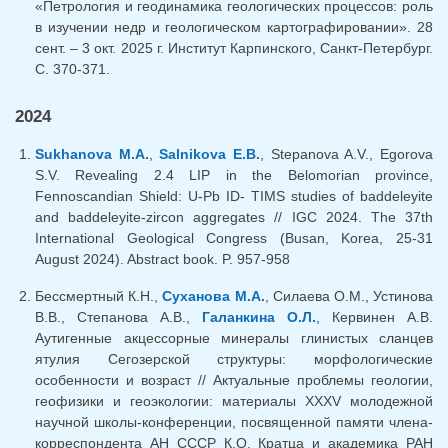
«Петрология и геодинамика геологических процессов: роль
в изучении недр и геологическом картографировании». 28
сент. – 3 окт. 2025 г. Институт Карпинского, Санкт-Петербург.
С. 370-371.
2024
Sukhanova M.A.
,
Salnikova E.B.
, Stepanova A.V., Egorova
S.V. Revealing 2.4 LIP in the Belomorian province,
Fennoscandian Shield: U-Pb ID- TIMS studies of baddeleyite
and baddeleyite-zircon aggregates // IGC 2024. The 37th
International Geological Congress (Busan, Korea, 25-31
August 2024). Abstract book. P. 957-958
Бессмертный К.Н.,
Суханова М.А.
, Силаева О.М., Устинова
В.В., Степанова А.В.,
Галанкина О.Л.
, Кервинен А.В.
Аутигенные акцессорные минералы глинистых сланцев
ятулия Сегозерской структуры: морфологические
особенности и возраст // Актуальные проблемы геологии,
геофизики и геоэкологии: материалы XXXV молодежной
научной школы-конференции, посвященной памяти члена-
корреспондента АН СССР К.О. Кратца и академика РАН