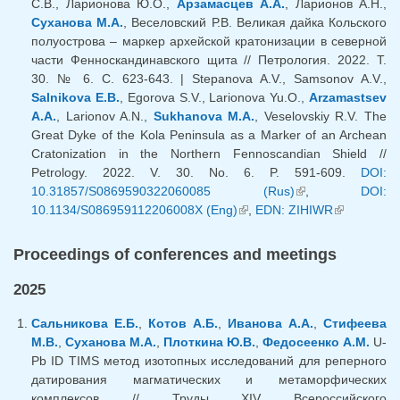
С.В., Ларионова Ю.О.,
Арзамасцев А.А.
, Ларионов А.Н.,
Суханова М.А.
, Веселовский Р.В. Великая дайка Кольского
полуострова – маркер архейской кратонизации в северной
части Фенноскандинавского щита // Петрология. 2022. Т.
30. № 6. С. 623-643. | Stepanova A.V., Samsonov A.V.,
Salnikova E.B.
, Egorova S.V., Larionova Yu.O.,
Arzamastsev
A.A.
, Larionov A.N.,
Sukhanova M.A.
, Veselovskiy R.V. The
Great Dyke of the Kola Peninsula as a Marker of an Archean
Cratonization in the Northern Fennoscandian Shield //
Petrology. 2022. V. 30. No. 6. P. 591-609.
DOI:
10.31857/S0869590322060085 (Rus)
(link is external)
,
DOI:
10.1134/S086959112206008X (Eng)
(link is external)
,
EDN: ZIHIWR
(link is
external)
Proceedings of conferences and meetings
2025
Сальникова Е.Б.
,
Котов А.Б.
,
Иванова А.А.
,
Стифеева
М.В.
,
Суханова М.А.
,
Плоткина Ю.В.
,
Федосеенко А.М.
U-
Pb ID TIMS метод изотопных исследований для реперного
датирования магматических и метаморфических
комплексов // Труды XIV Всероссийского