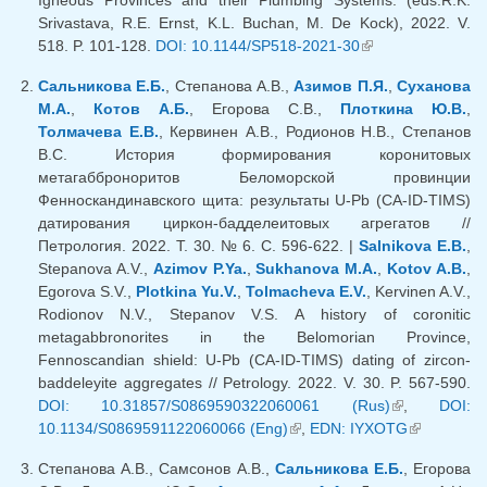
Igneous Provinces and their Plumbing Systems. (eds.R.K.
Srivastava, R.E. Ernst, K.L. Buchan, M. De Kock), 2022. V.
518. P. 101-128.
DOI: 10.1144/SP518-2021-30
(link is external)
Сальникова Е.Б.
, Степанова А.В.,
Азимов П.Я.
,
Суханова
М.А.
,
Котов А.Б.
, Егорова С.В.,
Плоткина Ю.В.
,
Толмачева Е.В.
, Кервинен А.В., Родионов Н.В., Степанов
В.С. История формирования коронитовых
метагабброноритов Беломорской провинции
Фенноскандинавского щита: результаты U-Pb (СА-ID-TIMS)
датирования циркон-бадделеитовых агрегатов //
Петрология. 2022. Т. 30. № 6. С. 596-622. |
Salnikova E.B.
,
Stepanova A.V.,
Azimov P.Ya.
,
Sukhanova M.A.
,
Kotov A.B.
,
Egorova S.V.,
Plotkina Yu.V.
,
Tolmacheva E.V.
, Kervinen A.V.,
Rodionov N.V., Stepanov V.S. А history of coronitic
metagabbronorites in the Belomorian Province,
Fennoscandian shield: U-Pb (CA-ID-TIMS) dating of zircon-
baddeleyite aggregates // Petrology. 2022. V. 30. P. 567-590.
DOI: 10.31857/S0869590322060061 (Rus)
(link is
,
DOI:
10.1134/S0869591122060066 (Eng)
(link is external)
,
EDN: IYXOTG
external)
(link is
external)
Степанова А.В., Самсонов А.В.,
Сальникова Е.Б.
, Егорова