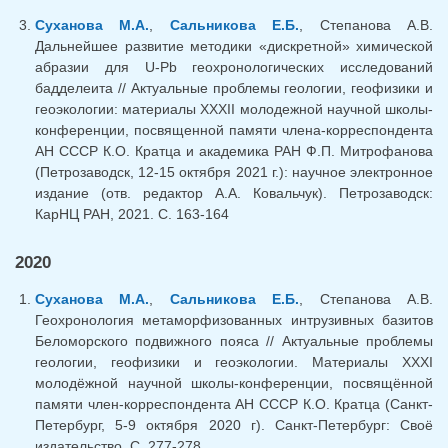
Суханова М.А.
,
Сальникова Е.Б.
, Степанова А.В.
Дальнейшее развитие методики «дискретной» химической
абразии для U-Pb геохронологических исследований
бадделеита // Актуальные проблемы геологии, геофизики и
геоэкологии: материалы XXXII молодежной научной школы-
конференции, посвященной памяти члена-корреспондента
АН СССР К.О. Кратца и академика РАН Ф.П. Митрофанова
(Петрозаводск, 12-15 октября 2021 г.): научное электронное
издание (отв. редактор А.А. Ковальчук). Петрозаводск:
КарНЦ РАН, 2021. С. 163-164
2020
Суханова М.А.
,
Сальникова Е.Б.
, Степанова А.В.
Геохронология метаморфизованных интрузивных базитов
Беломорского подвижного пояса // Актуальные проблемы
геологии, геофизики и геоэкологии. Материалы XXXI
молодёжной научной школы-конференции, посвящённой
памяти член-корреспондента АН СССР К.О. Кратца (Санкт-
Петербург, 5-9 октября 2020 г). Санкт-Петербург: Своё
издательство. С. 277-278.