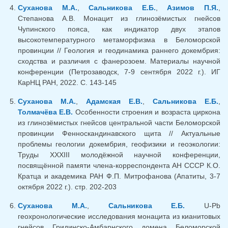
Суханова М.А.
,
Сальникова Е.Б.
,
Азимов П.Я.
,
Степанова А.В. Монацит из глинозёмистых гнейсов
Чупинского пояса, как индикатор двух этапов
высокотемпературного метаморфизма в Беломорской
провинции // Геология и геодинамика раннего докембрия:
сходства и различия с фанерозоем. Материалы научной
конференции (Петрозаводск, 7-9 сентября 2022 г.). ИГ
КарНЦ РАН, 2022. С. 143-145
Суханова М.А.
,
Адамская Е.В.
,
Сальникова Е.Б.
,
Толмачёва Е.В.
Особенности строения и возраста циркона
из глинозёмистых гнейсов центральной части Беломорской
провинции Фенноскандинавского щита // Актуальные
проблемы геологии докембрия, геофизики и геоэкологии:
Труды XXXIII молодёжной научной конференции,
посвящённой памяти члена-корреспондента АН СССР К.О.
Кратца и академика РАН Ф.П. Митрофанова (Апатиты, 3-7
октября 2022 г.). стр. 202-203
Суханова М.А.
,
Сальникова Е.Б.
U-Pb
геохронологические исследования монацита из кианитовых
гнейсов Гридинско-Амбарнского домена Беломорской