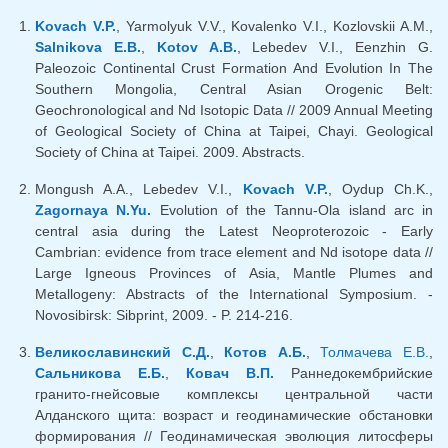
Kovach V.P.
, Yarmolyuk V.V., Kovalenko V.I., Kozlovskii A.M.,
Salnikova E.B.
,
Kotov A.B.
, Lebedev V.I., Eenzhin G.
Paleozoic Continental Crust Formation And Evolution In The
Southern Mongolia, Central Asian Orogenic Belt:
Geochronological and Nd Isotopic Data // 2009 Annual Meeting
of Geological Society of China at Taipei, Chayi. Geological
Society of China at Taipei. 2009. Abstracts.
Mongush A.A., Lebedev V.I.,
Kovach V.P.
, Oydup Ch.K.,
Zagornaya N.Yu.
Evolution of the Tannu-Ola island arc in
central asia during the Latest Neoproterozoic - Early
Cambrian: evidence from trace element and Nd isotope data //
Large Igneous Provinces of Asia, Mantle Plumes and
Metallogeny: Abstracts of the International Symposium. -
Novosibirsk: Sibprint, 2009. - P. 214-216.
Великославинский С.Д.
,
Котов А.Б.
,
Толмачева Е.В.
,
Сальникова Е.Б.
,
Ковач В.П.
Раннедокембрийские
гранито-гнейсовые комплексы центральной части
Алданского щита: возраст и геодинамические обстановки
формирования // Геодинамическая эволюция литосферы