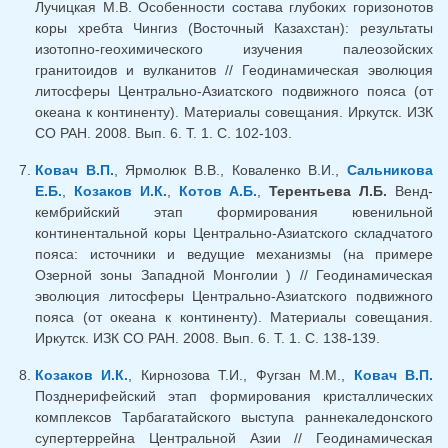
Лучицкая М.В. Особенности состава глубоких горизонотов
коры хребта Чингиз (Восточный Казахстан): результаты
изотопно-геохимического изучения палеозойских
гранитоидов и вулканитов // Геодинамическая эволюция
литосферы Центрально-Азиатского подвижного пояса (от
океана к континенту). Материалы совещания. Иркутск. ИЗК
СО РАН. 2008. Вып. 6. Т. 1. С. 102-103.
Ковач В.П.
, Ярмолюк В.В., Коваленко В.И.,
Сальникова
Е.Б.
,
Козаков И.К.
,
Котов А.Б.
,
Терентьева Л.Б.
Венд-
кембрийский этап формирования ювенильной
континентальной коры Центрально-Азиатского складчатого
пояса: источники и ведущие механизмы (на примере
Озерной зоны Западной Монголии ) // Геодинамическая
эволюция литосферы Центрально-Азиатского подвижного
пояса (от океана к континенту). Материалы совещания.
Иркутск. ИЗК СО РАН. 2008. Вып. 6. Т. 1. С. 138-139.
Козаков И.К.
, Кирнозова Т.И., Фугзан М.М.,
Ковач В.П.
Позднерифейский этап формирования кристаллических
комплексов Тарбагатайского выступа раннекаледонского
супертеррейна Центральной Азии // Геодинамическая