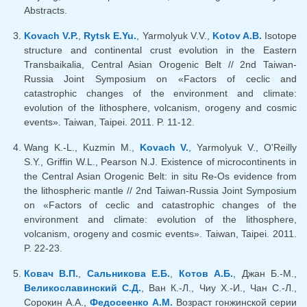
Abstracts.
Kovach V.P.
,
Rytsk E.Yu.
, Yarmolyuk V.V.,
Kotov A.B.
Isotope
structure and continental crust evolution in the Eastern
Transbaikalia, Central Asian Orogenic Belt // 2nd Taiwan-
Russia Joint Symposium on «Factors of ceclic and
catastrophic changes of the environment and climate:
evolution of the lithosphere, volcanism, orogeny and cosmic
events». Taiwan, Taipei. 2011. P. 11-12.
Wang K.-L., Kuzmin M.,
Kovach V.
, Yarmolyuk V., O'Reilly
S.Y., Griffin W.L., Pearson N.J. Existence of microcontinents in
the Central Asian Orogenic Belt: in situ Re-Os evidence from
the lithospheric mantle // 2nd Taiwan-Russia Joint Symposium
on «Factors of ceclic and catastrophic changes of the
environment and climate: evolution of the lithosphere,
volcanism, orogeny and cosmic events». Taiwan, Taipei. 2011.
P. 22-23.
Ковач В.П.
,
Сальникова Е.Б.
,
Котов А.Б.
, Джан Б.-М.,
Великославинский С.Д.
, Ван К.-Л., Чиу Х.-И., Чан С.-Л.,
Сорокин А.А.,
Федосеенко А.М.
Возраст гонжинской серии