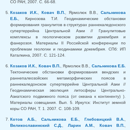
СО РАН, 2007. С. 66-68.
Козаков И.К.
,
Ковач В.П.
, Ярмолюк В.В.,
Сальникова
Е.Б.
, Кирнозова Т.И. Геодинамические обстановки
формирования гранулитов в структурах раннекаледонского
супертеррейна Центральной Азии // Гранулитовые
комплексы в геологическом развитии докембрия и
фанерозоя. Материалы II Российской конференции по
проблемам геологии и геодинамики докембрия. СПб: ИП
Каталкина, 2007. С. 121-124.
Козаков И.К.
,
Ковач В.П.
, Ярмолюк В.В.,
Сальникова Е.Б.
Тектонические обстановки формирования вендских и
раннепалеозойских метаморфических поясов в
раннекаледонском супертеррейне Центральной Азии //
Геодинамическая эволюция литосферы Центрально-
Азиатского подвижного пояса (от океана к континенту) ).
Материалы совещания. Вып. 5. Иркутск: Институт земной
коры СО РАН, Т. 1. 2007. С. 108-109.
Котов А.Б.
,
Сальникова Е.Б.
,
Глебовицкий В.А.
,
Великославинский С.Д.
,
Ларин А.М.
,
Ковач В.П.
,