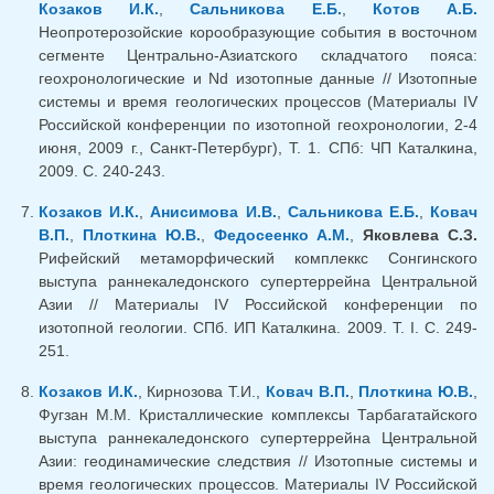
Козаков И.К.
,
Сальникова Е.Б.
,
Котов А.Б.
Неопротерозойские корообразующие события в восточном
сегменте Центрально-Азиатского складчатого пояса:
геохронологические и Nd изотопные данные // Изотопные
системы и время геологических процессов (Материалы IV
Российской конференции по изотопной геохронологии, 2-4
июня, 2009 г., Санкт-Петербург), Т. 1. СПб: ЧП Каталкина,
2009. С. 240-243.
Козаков И.К.
,
Анисимова И.В.
,
Сальникова Е.Б.
,
Ковач
В.П.
,
Плоткина Ю.В.
,
Федосеенко А.М.
,
Яковлева С.З.
Рифейский метаморфический комплеккс Сонгинского
выступа раннекаледонского супертеррейна Центральной
Азии // Материалы IV Российской конференции по
изотопной геологии. СПб. ИП Каталкина. 2009. Т. I. С. 249-
251.
Козаков И.К.
, Кирнозова Т.И.,
Ковач В.П.
,
Плоткина Ю.В.
,
Фугзан М.М. Кристаллические комплексы Тарбагатайского
выступа раннекаледонского супертеррейна Центральной
Азии: геодинамические следствия // Изотопные системы и
время геологических процессов. Материалы IV Российской