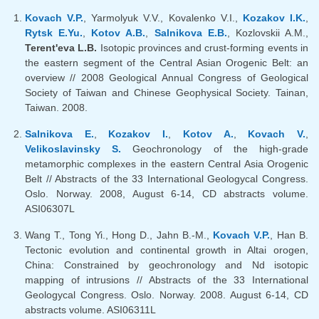
Kovach V.P.
, Yarmolyuk V.V., Kovalenko V.I.,
Kozakov I.K.
,
Rytsk E.Yu.
,
Kotov A.B.
,
Salnikova E.B.
, Kozlovskii A.M.,
Terent'eva L.B.
Isotopic provinces and crust-forming events in
the eastern segment of the Central Asian Orogenic Belt: an
overview // 2008 Geological Annual Congress of Geological
Society of Taiwan and Chinese Geophysical Society. Tainan,
Taiwan. 2008.
Salnikova E.
,
Kozakov I.
,
Kotov A.
,
Kovach V.
,
Velikoslavinsky S.
Geochronology of the high-grade
metamorphic complexes in the eastern Central Asia Orogenic
Belt // Abstracts of the 33 International Geologycal Congress.
Oslo. Norway. 2008, August 6-14, CD abstracts volume.
ASI06307L
Wang T., Tong Yi., Hong D., Jahn B.-M.,
Kovach V.P.
, Han B.
Tectonic evolution and continental growth in Altai orogen,
China: Constrained by geochronology and Nd isotopic
mapping of intrusions // Abstracts of the 33 International
Geologycal Congress. Oslo. Norway. 2008. August 6-14, CD
abstracts volume. ASI06311L