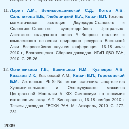
Ларин А.М.
,
Великославинский С.Д.
,
Котов А.Б.
,
Сальникова Е.Б.
,
Глебовицкий В.А.
,
Ковач В.П.
Тектоно-
магматическая эволюция Джугджуро-Станового и
Селенгино-Станового супертеррейнов Центрально-
Азиатского складчатого пояса // Вопросы геологии и
комплексного освоения природных ресурсов Восточной
Азии. Всероссийская научная конференция. 16-18 июля
2010 г., Благовещенск. Сборник докладов. ИГиП ДВО РАН,
2010. С. 25-26.
Овчинникова Г.В.
,
Васильева И.М.
,
Кузнецов А.Б.
,
Козаков И.К.
, Козловский А.М.,
Ковач В.П.
,
Гороховский
Б.М.
Изотопные Pb-Sr-Nd метки источника анортозитов
Хунжилингольского и Олонхудукского массивов
Центральной Монголии // XIX Симпозиум по геохимии
изотопов им. акад. А.П. Виноградова, 16-18 ноября 2010 г.
Тезисы докладов. ГЕОХИ РАН. М.: Акварель, 2010. С. 277-
281.
2009