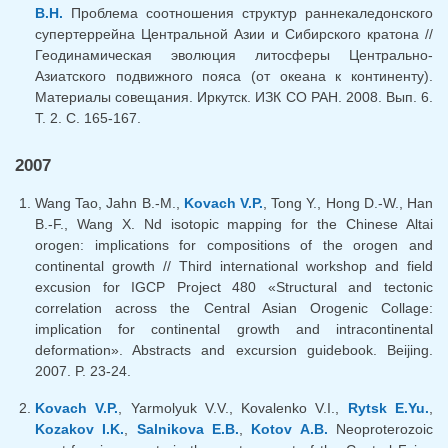
В.Н.
Проблема соотношения структур раннекаледонского
супертеррейна Центральной Азии и Сибирского кратона //
Геодинамическая эволюция литосферы Центрально-
Азиатского подвижного пояса (от океана к континенту).
Материалы совещания. Иркутск. ИЗК СО РАН. 2008. Вып. 6.
Т. 2. С. 165-167.
2007
Wang Tao, Jahn B.-M.,
Kovach V.P.
, Tong Y., Hong D.-W., Han
B.-F., Wang X. Nd isotopic mapping for the Chinese Altai
orogen: implications for compositions of the orogen and
continental growth // Third international workshop and field
excusion for IGCP Project 480 «Structural and tectonic
correlation across the Central Asian Orogenic Collage:
implication for continental growth and intracontinental
deformation». Abstracts and excursion guidebook. Beijing.
2007. P. 23-24.
Kovach V.P.
, Yarmolyuk V.V., Kovalenko V.I.,
Rytsk E.Yu.
,
Kozakov I.K.
,
Salnikova E.B.
,
Kotov A.B.
Neoproterozoic