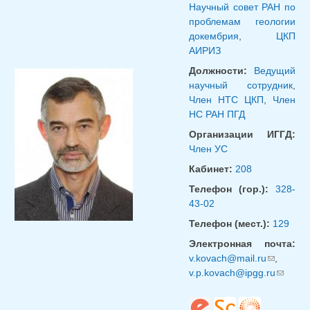
Научный совет РАН по
проблемам геологии
докембрия
,
ЦКП
АИРИЗ
Должности:
Ведущий
научный сотрудник
,
Член НТС ЦКП
,
Член
НС РАН ПГД
Организации ИГГД:
Член УС
Кабинет:
208
Телефон (гор.):
328-
43-02
Телефон (мест.):
129
Электронная почта:
v.kovach@mail.ru
(ссылка
,
v.p.kovach@ipgg.ru
для
(ссылк
отправки
для
email)
отправ