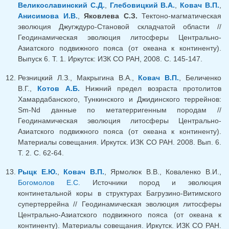
Великославинский С.Д.
,
Глебовицкий В.А.
,
Ковач В.П.
,
Анисимова И.В.
,
Яковлева С.З.
Тектоно-магматическая
эволюция Джугждуро-Становой складчатой области //
Геодинамическая эволюция литосферы Центрально-
Азиатского подвижного пояса (от океана к континенту).
Выпуск 6. Т. 1. Иркутск: ИЗК СО РАН, 2008. С. 145-147.
Резницкий Л.З., Макрыгина В.А.,
Ковач В.П.
, Беличенко
В.Г.,
Котов А.Б.
Нижний предел возраста протолитов
Хамардабанского, Тункинского и Джидинского террейнов:
Sm-Nd данные по метатерригенным породам //
Геодинамическая эволюция литосферы Центрально-
Азиатского подвижного пояса (от океана к континенту).
Материалы совещания. Иркутск. ИЗК СО РАН. 2008. Вып. 6.
Т. 2. С. 62-64.
Рыцк Е.Ю.
,
Ковач В.П.
, Ярмолюк В.В., Коваленко В.И.,
Богомолов Е.С.
Источники пород и эволюция
континетальной коры в структурах Багрузино-Витимского
супертеррейна // Геодинамическая эволюция литосферы
Центрально-Азиатского подвижного пояса (от океана к
континенту). Материалы совещания. Иркутск. ИЗК СО РАН.