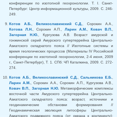
конференции по изотопной геохронологии. Т. I. Санкт-
Петербург: Центр информационной культуры, 2009. С. 246-
249.
Котов А.Б.
,
Великославинский С.Д.
, Сорокин А.А.,
Котова Л.Н.
, Сорокин А.П.,
Ларин А.М.
,
Ковач В.П.
,
Загорная Н.Ю.
, Кургузова А.В. Возраст амурской и
гонжинской серий Амурского супертеррейна Центрально-
Азиатского складчатого пояса // Изотопные системы и
время геологических процессов (Материалы IV Российской
конференции по изотопной геохронологии, 2-4 июня, 2009
г., Санкт-Петербург), Т. 1. СПб: ЧП Каталкина, 2009. С. 272-
274.
Котов А.Б.
,
Великославинский С.Д.
,
Сальникова Е.Б.
,
Ларин А.М.
, Сорокин А.А., Сорокин А.П., Кургузова А.В.,
Ковач В.П.
,
Загорная Н.Ю.
Метаморфические комплексы
восточной части Амурского супертеррейна Центрально-
Азиатского складчатого пояса: возраст, источники и
геодинамические обстановки формирования //
Геодинамическая эволюция литосферы Центрально-
Азиатского подвижного пояса (от океана к континенту):