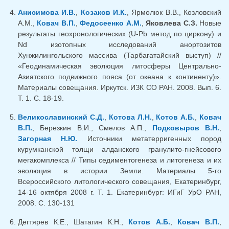
Анисимова И.В.
,
Козаков И.К.
, Ярмолюк В.В., Козловский
А.М.,
Ковач В.П.
,
Федосеенко А.М.
,
Яковлева С.З.
Новые
результаты геохронологических (U-Pb метод по циркону) и
Nd изотопных исследований анортозитов
Хунжилингольского массива (Тарбагатайский выступ) //
«Геодинамическая эволюция литосферы Центрально-
Азиатского подвижного пояса (от океана к континенту)».
Материалы совещания. Иркутск. ИЗК СО РАН. 2008. Вып. 6.
Т. 1. С. 18-19.
Великославинский С.Д.
,
Котова Л.Н.
,
Котов А.Б.
,
Ковач
В.П.
, Березкин В.И., Смелов А.П.,
Подковыров В.Н.
,
Загорная Н.Ю.
Источники метатерригенных пород
курумканской толщи алданского гранулито-гнейсового
мегакомплекса // Типы седиментогенеза и литогенеза и их
эволюция в истории Земли. Материалы 5-го
Всероссийского литологического совещания, Екатеринбург,
14-16 октября 2008 г. Т. 1. Екатеринбург: ИГиГ УрО РАН,
2008. С. 130-131
Дегтярев К.Е., Шатагин К.Н.,
Котов А.Б.
,
Ковач В.П.
,