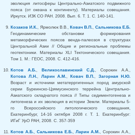
эволюция литосферы Центрально-Азиатского подвижного
пояса (от океана к континенту). Материалы совещания.
Иркутск. ИЗК СО РАН. 2008. Вып. 6. Т. 1. С. 140-141.
Козаков И.К.
, Ярмолюк В.В.,
Ковач В.П.
,
Сальникова Е.Б.
Геодинамические обстановки формирования
метаморфических поясов венда-палеозоя в структурах
Центральной Азии // Общие и региональные проблемы
геотектоники. Материалы XLI Тектонического совещания.
Том 1. М.: ГЕОС, 2008. С. 412-416.
Котов А.Б.
,
Великославинский С.Д.
, Сорокин А.А.,
Котова Л.Н.
,
Ларин А.М.
,
Ковач В.П.
,
Загорная Н.Ю.
Возраст и источники метатерргигенных пород амурской
серии Буреинско-Цзямусинского террейна Центрально-
Азиатского складчатого пояса // Типы седиментогенеза и
литогенеза и их эволюция в истории Земли. Материалы 5-
го Всероссийского литологического совещания,
Екатеринбург, 14-16 октября 2008 г. Т. 1. Екатеринбург:
ИГиГ УрО РАН, 2008. С. 357-359
Котов А.Б.
,
Сальникова Е.Б.
,
Ларин А.М.
, Сорокин А.А.,