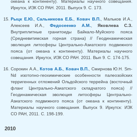
океана к континенту). Материалы научного совещания.
Иркутск, ИЗК СО РАН. 2011. Выпуск 9. С. 173.
Рыцк Е.Ю.
,
Сальникова Е.Б.
,
Ковач В.П.
, Мальков И.А.,
Алексеев И.А.,
Федосеенко А.М.
,
Яковлева С.З.
Внутриплитные гранитоиды Байкало-Муйского пояса
(Средневитимская горная страна) // Геодинамическая
эволюция литосферы Центрально-Азиатского подвижного
пояса (от океана к континенту). Материалы научного
совещания. Иркутск, ИЗК СО РАН. 2011. Вып 9. С. 174-175.
Сорокин А.А.,
Котов А.Б.
,
Ковач В.П.
, Смирнова Ю.Н. Sm-
Nd изотопно-геохимические особенности палеозойских
терригенных отложений Ольдойского террейна (восточный
фланг Центрально-Азиатского складчатого пояса) //
Геодинамическая эволюция литосферы Центрально-
Азиатского подвижного пояса (от океана к континенту).
Материалы научного совещания. Выпуск 9. Иркутск: ИЗК
СО РАН, 2011. С. 198-199.
2010