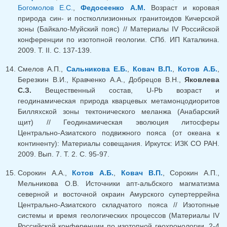
Богомолов Е.С.
,
Федосеенко А.М.
Возраст и коровая
природа син- и постколлизионных гранитоидов Кичерской
зоны (Байкало-Муйский пояс) // Материалы IV Российской
конференции по изотопной геологии. СПб. ИП Каталкина.
2009. Т. II. С. 137-139.
Смелов А.П.,
Сальникова Е.Б.
,
Ковач В.П.
,
Котов А.Б.
,
Березкин В.И., Кравченко А.А., Добрецов В.Н.,
Яковлева
С.З.
Вещественный состав, U-Pb возраст и
геодинамическая природа кварцевых метамонцодиоритов
Билляхской зоны тектонического меланжа (Анабарский
щит) // Геодинамическая эволюция литосферы
Центрально-Азиатского подвижного пояса (от океана к
континенту): Материалы совещания. Иркутск: ИЗК СО РАН.
2009. Вып. 7. Т. 2. С. 95-97.
Сорокин А.А.,
Котов А.Б.
,
Ковач В.П.
, Сорокин А.П.,
Мельникова О.В. Источники апт-альбского магматизма
северной и восточной окраин Амурского супертеррейна
Центрально-Азиатского складчатого пояса // Изотопные
системы и время геологических процессов (Материалы IV
Российской конференции по изотопной геохронологии, 2-4