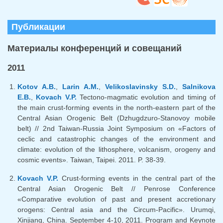
email)
Публикации
Материалы конференций и совещаний
2011
Kotov A.B.
,
Larin A.M.
,
Velikoslavinsky S.D.
,
Salnikova
E.B.
,
Kovach V.P.
Tectono-magmatic evolution and timing of
the main crust-forming events in the north-eastern part of the
Central Asian Orogenic Belt (Dzhugdzuro-Stanovoy mobile
belt) // 2nd Taiwan-Russia Joint Symposium on «Factors of
ceclic and catastrophic changes of the environment and
climate: evolution of the lithosphere, volcanism, orogeny and
cosmic events». Taiwan, Taipei. 2011. P. 38-39.
Kovach V.P.
Crust-forming events in the central part of the
Central Asian Orogenic Belt // Penrose Conference
«Comparative evolution of past and present accretionary
orogens: Central asia and the Circum-Pacific». Urumqi,
Xinjiang, China. September 4-10, 2011. Program and Keynote