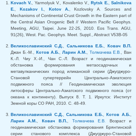
Kovach V.
, Yarmolyuk V., Kovalenko V.,
Rytsk E.
,
Salnikova
E.
,
Kozakov I.
,
Kotov A.
, Kozlovsky A. Sources and
Mechanisms of Continental Crust Growth in the Eastern part of
the Central Asian Orogenic Belt // Western Pacific Geophys.
Meeting, AGU, Taipei. June 22-25, 2010. Eos Trans. AGU,
91(26), West. Pac. Geophys. Meet. Suppl., Abstract V53B-05
Великославинский С.Д.
,
Сальникова Е.Б.
,
Ковач В.П.
Джан Б.-М.,
Котов А.Б.
,
Ларин А.М.
,
Толмачева Е.В.
, Ван
К.-Л. Чиу Х.-И., Чан С.-Л. Возраст и геодинамическая
обстановка формирования метаосадочных и
метавулканических пород иликанской серии (Джугджуро-
Становой супертеррейн Центрально-Азиатского
подвижного пояса // Геодинамическая эволюция
литосферы Центрально-Азиатского подвижного пояса (от
океана к континенту). Выпуск 8. Т. 1. Иркутск: Институт
Земной коры СО РАН, 2010. С. 48-49.
Великославинский С.Д.
,
Сальникова Е.Б.
,
Котов А.Б.
,
Ларин А.М.
,
Ковач В.П.
,
Толмачева Е.В.
Возраст и
геодинамическая обстановка формирования Брянтинской
серии станового комплекса (Джугджуро-Становой