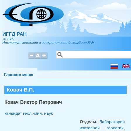
Перейти к основному содержанию
ИГГД РАН
ФГБУН
Институт геологии и геохронологии докембрия РАН
Поиск
Форма поиска
Главное меню
Ковач В.П.
Ковач Виктор Петрович
кандидат геол.-мин. наук
Отделы:
Лаборатория
изотопной геологии
,