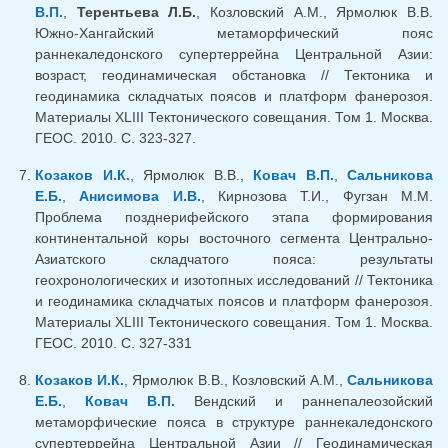
В.П.
,
Терентьева Л.Б.
, Козловский А.М., Ярмолюк В.В.
Южно-Хангайский метаморфический пояс
раннекаледонского супертеррейна Центральной Азии:
возраст, геодинамическая обстановка // Тектоника и
геодинамика складчатых поясов и платформ фанерозоя.
Материалы XLIII Тектонического совещания. Том 1. Москва.
ГЕОС. 2010. С. 323-327.
Козаков И.К.
, Ярмолюк В.В.,
Ковач В.П.
,
Сальникова
Е.Б.
,
Анисимова И.В.
, Кирнозова Т.И., Фугзан М.М.
Проблема позднерифейского этапа формирования
континентальной коры восточного сегмента Центрально-
Азиатского складчатого пояса: результаты
геохронологических и изотопных исследований // Тектоника
и геодинамика складчатых поясов и платформ фанерозоя.
Материалы XLIII Тектонического совещания. Том 1. Москва.
ГЕОС. 2010. С. 327-331
Козаков И.К.
, Ярмолюк В.В., Козловский А.М.,
Сальникова
Е.Б.
,
Ковач В.П.
Вендский и раннепалеозойский
метаморфические пояса в структуре раннекаледонского
супертеррейна Центральной Азии // Геодинамическая