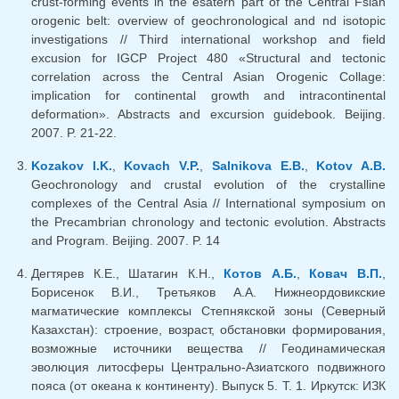
crust-forming events in the esatern part of the Central Fsian
orogenic belt: overview of geochronological and nd isotopic
investigations // Third international workshop and field
excusion for IGCP Project 480 «Structural and tectonic
correlation across the Central Asian Orogenic Collage:
implication for continental growth and intracontinental
deformation». Abstracts and excursion guidebook. Beijing.
2007. P. 21-22.
Kozakov I.K.
,
Kovach V.P.
,
Salnikova E.B.
,
Kotov A.B.
Geochronology and crustal evolution of the crystalline
complexes of the Central Asia // International symposium on
the Precambrian chronology and tectonic evolution. Abstracts
and Program. Beijing. 2007. P. 14
Дегтярев К.Е., Шатагин К.Н.,
Котов А.Б.
,
Ковач В.П.
,
Борисенок В.И., Третьяков А.А. Нижнеордовикские
магматические комплексы Степнякской зоны (Северный
Казахстан): строение, возраст, обстановки формирования,
возможные источники вещества // Геодинамическая
эволюция литосферы Центрально-Азиатского подвижного
пояса (от океана к континенту). Выпуск 5. Т. 1. Иркутск: ИЗК