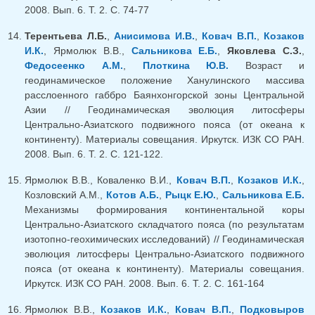
2008. Вып. 6. Т. 2. С. 74-77
Терентьева Л.Б.
,
Анисимова И.В.
,
Ковач В.П.
,
Козаков
И.К.
, Ярмолюк В.В.,
Сальникова Е.Б.
,
Яковлева С.З.
,
Федосеенко А.М.
,
Плоткина Ю.В.
Возраст и
геодинамическое положение Ханулинского массива
расслоенного габбро Баянхонгорской зоны Центральной
Азии // Геодинамическая эволюция литосферы
Центрально-Азиатского подвижного пояса (от океана к
континенту). Материалы совещания. Иркутск. ИЗК СО РАН.
2008. Вып. 6. Т. 2. С. 121-122.
Ярмолюк В.В., Коваленко В.И.,
Ковач В.П.
,
Козаков И.К.
,
Козловский А.М.,
Котов А.Б.
,
Рыцк Е.Ю.
,
Сальникова Е.Б.
Механизмы формирования континентальной коры
Центрально-Азиатского складчатого пояса (по результатам
изотопно-геохимических исследований) // Геодинамическая
эволюция литосферы Центрально-Азиатского подвижного
пояса (от океана к континенту). Материалы совещания.
Иркутск. ИЗК СО РАН. 2008. Вып. 6. Т. 2. С. 161-164
Ярмолюк В.В.,
Козаков И.К.
,
Ковач В.П.
,
Подковыров