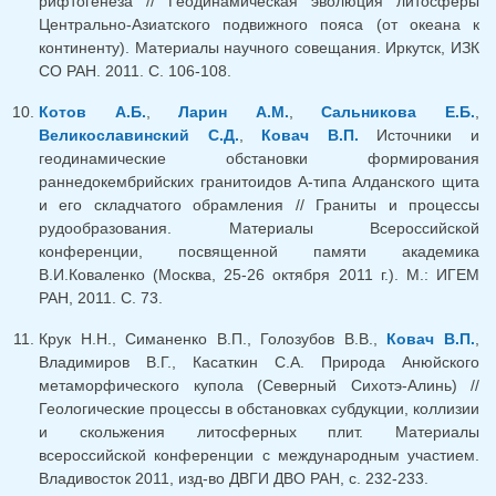
рифтогенеза // Геодинамическая эволюция литосферы
Центрально-Азиатского подвижного пояса (от океана к
континенту). Материалы научного совещания. Иркутск, ИЗК
СО РАН. 2011. С. 106-108.
Котов А.Б.
,
Ларин А.М.
,
Сальникова Е.Б.
,
Великославинский С.Д.
,
Ковач В.П.
Источники и
геодинамические обстановки формирования
раннедокембрийских гранитоидов А-типа Алданского щита
и его складчатого обрамления // Граниты и процессы
рудообразования. Материалы Всероссийской
конференции, посвященной памяти академика
В.И.Коваленко (Москва, 25-26 октября 2011 г.). М.: ИГЕМ
РАН, 2011. С. 73.
Крук Н.Н., Симаненко В.П., Голозубов В.В.,
Ковач В.П.
,
Владимиров В.Г., Касаткин С.А. Природа Анюйского
метаморфического купола (Северный Сихотэ-Алинь) //
Геологические процессы в обстановках субдукции, коллизии
и скольжения литосферных плит. Материалы
всероссийской конференции с международным участием.
Владивосток 2011, изд-во ДВГИ ДВО РАН, с. 232-233.