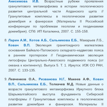
Анисимова И.В.
Возрастные рубежи проявления
гранулитового метаморфизма в истории геологического
развития центральной части Алданского щита //
Гранулитовые комплексы в геологическом развитии
докембрия и фанерозоя (Материалы II Российской
конференции по проблемам геологии и геодинамики
докембрия). СПб: ИП Каталкина, 2007. С. 155-158.
Ларин А.М.
,
Котов А.Б.
,
Сальникова Е.Б.
, Макарьев Л.Б.,
Ковач В.П.
Эволюция гранитоидного магматизма
основания Байкало-Патомского складчато-надвигово пояса
в раннем протерозое // Геодинамическая эволюция
литосферы Центрально-Азиатского подвижного пояса (от
океана к континенту). Выпуск 5. Т. 1. Иркутск: ИЗК СО РАН,
2007. С. 133-135.
Левченков О.А.
,
Ризванова Н.Г.
,
Макеев А.Ф.
,
Ковач
В.П.
,
Сальникова Е.Б.
,
Толкачев М.Д.
Новые данные о
возрасте гранулитового метаморфизма Иркутного блока
Шарыжалгайского выступа фундамента Сибирской
платформы // Гранулитовые комплексы в геологическом
развитии докембрия и фанерозоя. Материалы II