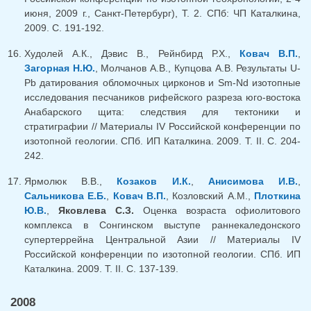
июня, 2009 г., Санкт-Петербург), Т. 2. СПб: ЧП Каталкина,
2009. С. 191-192.
Худолей А.К., Дэвис В., Рейнбирд Р.Х.,
Ковач В.П.
,
Загорная Н.Ю.
, Молчанов А.В., Купцова А.В. Результаты U-
Pb датирования обломочных цирконов и Sm-Nd изотопные
исследования песчаников рифейского разреза юго-востока
Анабарского щита: следствия для тектоники и
стратиграфии // Материалы IV Российской конференции по
изотопной геологии. СПб. ИП Каталкина. 2009. Т. II. С. 204-
242.
Ярмолюк В.В.,
Козаков И.К.
,
Анисимова И.В.
,
Сальникова Е.Б.
,
Ковач В.П.
, Козловский А.М.,
Плоткина
Ю.В.
,
Яковлева С.З.
Оценка возраста офиолитового
комплекса в Сонгинском выступе раннекаледонского
супертеррейна Центральной Азии // Материалы IV
Российской конференции по изотопной геологии. СПб. ИП
Каталкина. 2009. Т. II. С. 137-139.
2008