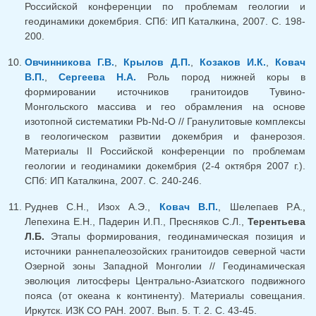
Российской конференции по проблемам геологии и
геодинамики докембрия. СПб: ИП Каталкина, 2007. С. 198-
200.
Овчинникова Г.В.
,
Крылов Д.П.
,
Козаков И.К.
,
Ковач
В.П.
,
Сергеева Н.А.
Роль пород нижней коры в
формировании источников гранитоидов Тувино-
Монгольского массива и гео обрамления на основе
изотопной систематики Pb-Nd-O // Гранулитовые комплексы
в геологическом развитии докембрия и фанерозоя.
Материалы II Российской конференции по проблемам
геологии и геодинамики докембрия (2-4 октября 2007 г.).
СПб: ИП Каталкина, 2007. С. 240-246.
Руднев С.Н., Изох А.Э.,
Ковач В.П.
, Шелепаев Р.А.,
Лепехина Е.Н., Падерин И.П., Пресняков С.Л.,
Терентьева
Л.Б.
Этапы формирования, геодинамическая позиция и
источники раннепалеозойских гранитоидов северной части
Озерной зоны Западной Монголии // Геодинамическая
эволюция литосферы Центрально-Азиатского подвижного
пояса (от океана к континенту). Материалы совещания.
Иркутск. ИЗК СО РАН. 2007. Вып. 5. Т. 2. С. 43-45.