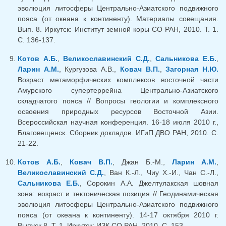
эволюция литосферы Центрально-Азиатского подвижного
пояса (от океана к континенту). Материалы совещания.
Вып. 8. Иркутск: Институт земной коры СО РАН, 2010. Т. 1.
С. 136-137.
Котов А.Б.
,
Великославинский С.Д.
,
Сальникова Е.Б.
,
Ларин А.М.
, Кургузова А.В.,
Ковач В.П.
,
Загорная Н.Ю.
Возраст метаморфических комплексов восточной части
Амурского супертеррейна Центрально-Азиатского
складчатого пояса // Вопросы геологии и комплексного
освоения природных ресурсов Восточной Азии.
Всероссийская научная конференция. 16-18 июля 2010 г.,
Благовещенск. Сборник докладов. ИГиП ДВО РАН, 2010. С.
21-22.
Котов А.Б.
,
Ковач В.П.
, Джан Б.-М.,
Ларин А.М.
,
Великославинский С.Д.
, Ван К.-Л., Чиу Х.-И., Чан С.-Л.,
Сальникова Е.Б.
, Сорокин А.А. Джелтулакская шовная
зона: возраст и тектоническая позиция // Геодинамическая
эволюция литосферы Центрально-Азиатского подвижного
пояса (от океана к континенту). 14-17 октября 2010 г.
Выпуск 8. Т. 1. Иркутск: ИЗК СО РАН, 2010. С. 153.