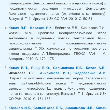
супертеррейн Центрально-Азиатского подвижного пояса) //
Геодинамическая эволюция литосферы Центрально-
Азиатского подвижного пояса (от океана к континенту).
Выпуск 8. Т. 1. Иркутск: ИЗК СО РАН, 2010. С. 50-51.
Ковач В.П.
,
Козаков И.К.
, Бибикова Е.В., Кирнозова Т.И.,
Фугзан М.М. Проблема неопротерозойского этапа
тектогенеза в подвижных поясах Центральной Азии:
геохронологические и изотопно-геохимические
свидетельства // XIX симпозиум по геохимии изотопов
имени академика А.П.Виноградова. ГЕОХИ РАН - М:
Акварель, 2010. С. 172- 175.
Ковач В.П.
,
Рыцк Е.Ю.
,
Сальникова Е.Б.
,
Котов А.Б.
,
Яковлева С.З.
,
Анисимова И.В.
,
Федосеенко А.М.
Возраст и источники магматических пород Каралонской
зоны Байкало-Муйского пояса // Геодинамическая
эволюция литосферы Центрально-Азиатского подвижного
пояса (от океана к континенту). Выпуск 8. Т. 1. Иркутск: ИЗК
СО РАН, 2010. С. 134-135.
Козаков И.К.
,
Сальникова Е.Б.
,
Анисимова И.В.
,
Ковач