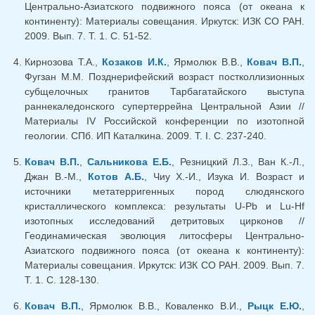
Центрально-Азиатского подвижного пояса (от океана к
континенту): Материалы совещания. Иркутск: ИЗК СО РАН.
2009. Вып. 7. Т. 1. С. 51-52.
Кирнозова Т.А.,
Козаков И.К.
, Ярмолюк В.В.,
Ковач В.П.
,
Фугзан М.М. Позднерифейский возраст постколлизионных
субщелочных гранитов Тарбагатайского выступа
раннекаледонского супертеррейна Центральной Азии //
Материалы IV Российской конференции по изотопной
геологии. СПб. ИП Каталкина. 2009. Т. I. С. 237-240.
Ковач В.П.
,
Сальникова Е.Б.
, Резницкий Л.З., Ван К.-Л.,
Джан В.-М.,
Котов А.Б.
, Чиу Х.-И., Изука И. Возраст и
источники метатерригенных пород слюдянского
кристаллического комплекса: результаты U-Pb и Lu-Hf
изотопных исследований детритовых цирконов //
Геодинамическая эволюция литосферы Центрально-
Азиатского подвижного пояса (от океана к континенту):
Материалы совещания. Иркутск: ИЗК СО РАН. 2009. Вып. 7.
Т. 1. С. 128-130.
Ковач В.П.
, Ярмолюк В.В., Коваленко В.И.,
Рыцк Е.Ю.
,