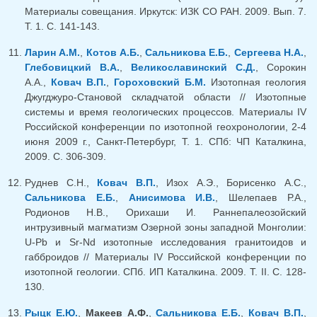
Материалы совещания. Иркутск: ИЗК СО РАН. 2009. Вып. 7.
Т. 1. С. 141-143.
Ларин А.М.
,
Котов А.Б.
,
Сальникова Е.Б.
,
Сергеева Н.А.
,
Глебовицкий В.А.
,
Великославинский С.Д.
, Сорокин
А.А.,
Ковач В.П.
,
Гороховский Б.М.
Изотопная геология
Джугджуро-Становой складчатой области // Изотопные
системы и время геологических процессов. Материалы IV
Российской конференции по изотопной геохронологии, 2-4
июня 2009 г., Санкт-Петербург, Т. 1. СПб: ЧП Каталкина,
2009. С. 306-309.
Руднев С.Н.,
Ковач В.П.
, Изох А.Э., Борисенко А.С.,
Сальникова Е.Б.
,
Анисимова И.В.
, Шелепаев Р.А.,
Родионов Н.В., Орихаши И. Раннепалеозойский
интрузивный магматизм Озерной зоны западной Монголии:
U-Pb и Sr-Nd изотопные исследования гранитоидов и
габброидов // Материалы IV Российской конференции по
изотопной геологии. СПб. ИП Каталкина. 2009. Т. II. С. 128-
130.
Рыцк Е.Ю.
,
Макеев А.Ф.
,
Сальникова Е.Б.
,
Ковач В.П.
,