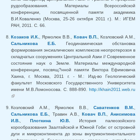
рудообразования. Материалы Всероссийской
конференции, посвященной памяти академика
В.И.Коваленко (Москва, 25-26 октября 2011 г.). М.: ИГЕМ
РАН, 2011. С. 66.
Козаков И.К.
, Ярмолюк В.В.,
Ковач В.П.
, Козловский А.М.,
Сальникова Е.Б.
Геодинамическая обстановка
формирования энсиалических комплексов неопротерозоя в
складчатых сооружениях Центральной Азии // Современное
состояние наук о Земле. Материалы международной
конференции, посвящ?нной памяти Виктора Ефимовича
Хаина, г. Москва, 2011 г. - М.: Изд-во Геологический
факультет Московского Государственного Университета
имени М.В.Ломоносова. С. 888-890.
http://khain2011.web.ru
(внешняя ссылка)
Козловский А.М., Ярмолюк В.В.,
Саватенков В.М.
,
Сальникова Е.Б.
, Травин А.В.,
Ковач В.П.
,
Анисимова
И.В.
,
Плоткина Ю.В.
История палеозойского
корообразования Заалтайской и Южной Гоби: от островной
дуги и микроконтинента до зоны внутриконтинентального