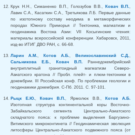
Крук Н.Н., Симаненко В.П., Голозубов В.В.,
Ковач В.П.
,
Лавик С.А., Касаткин С.А., Третьякова Л.Б. Первые данные
по изотопному составу неодима в метаморфических
породах Южного Приморья // Тектоника, магматизм и
геодинамика Востока Азии: VII Косыгинские чтения:
материалы всероссийской конференции. Хабаровск, 2011,
изд-во ИТИГ ДВО РАН, с. 66-68.
Ларин А.М.
,
Котов А.Б.
,
Великославинский С.Д.
,
Сальникова Е.Б.
,
Ковач В.П.
Раннедокембрийский
внутриплитный гранитоидный магматизм Северо-
Азиатского кратона // Пробл. плейт- и плюм-тектоники в
докембрии. III Российская конф. По проблемам геологии и
геодинамики докембрия. С-Пб. 2011. С. 97-101.
Рыцк Е.Ю.
,
Ковач В.П.
, Ярмолюк В.В.,
Котов А.Б.
Изотопная структура континентальной коры Восточно-
Забайкальского сегмента Центрально-Азиатского
складчатого пояса: к проблеме выделения Баргузино-
Витимского микроконтинета // Геодинамическая эволюция
литосферы Центрально-Азиатского подвижного пояса (от