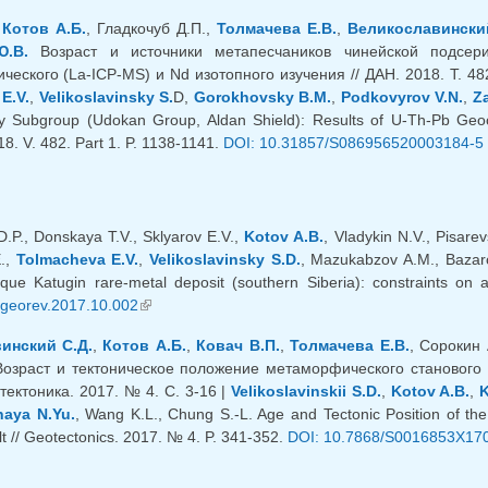
,
Котов А.Б.
, Гладкочуб Д.П.,
Толмачева Е.В.
,
Великославински
Ю.В.
Возраст и источники метапесчаников чинейской подсери
ческого (La-ICP-MS) и Nd изотопного изучения // ДАН. 2018. Т. 48
E.V.
,
Velikoslavinsky S.
D,
Gorokhovsky B.M.
,
Podkovyrov V.N.
,
Z
y Subgroup (Udokan Group, Aldan Shield): Results of U-Th-Pb Geoc
8. V. 482. Part 1. P. 1138-1141.
DOI: 10.31857/S086956520003184-5 
.P., Donskaya T.V., Sklyarov E.V.,
Kotov A.B.
, Vladykin N.V., Pisare
E.,
Tolmacheva E.V.
,
Velikoslavinsky S.D.
, Mazukabzov A.M., Bazar
que Katugin rare-metal deposit (southern Siberia): constraints o
egeorev.2017.10.002
(link is external)
инский С.Д.
,
Котов А.Б.
,
Ковач В.П.
,
Толмачева Е.В.
, Сорокин 
Возраст и тектоническое положение метаморфического станового 
отектоника. 2017. № 4. С. 3-16 |
Velikoslavinskii S.D.
,
Kotov A.B.
,
K
naya N.Yu.
, Wang K.L., Chung S.-L. Age and Tectonic Position of th
t // Geotectonics. 2017. № 4. P. 341-352.
DOI: 10.7868/S0016853X17