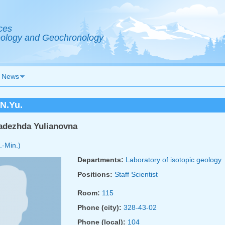
ces
Geology and Geochronology
News
N.Yu.
adezhda Yulianovna
.-Min.)
Departments:
Laboratory of isotopic geology
Positions:
Staff Scientist
Room:
115
Phone (city):
328-43-02
Phone (local):
104