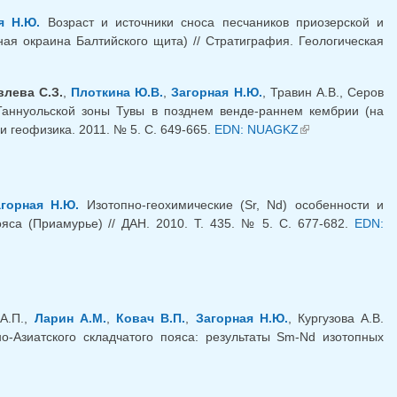
я Н.Ю.
Возраст и источники сноса песчаников приозерской и
ая окраина Балтийского щита) // Стратиграфия. Геологическая
влева С.З.
,
Плоткина Ю.В.
,
Загорная Н.Ю.
, Травин А.В., Серов
Таннуольской зоны Тувы в позднем венде-раннем кембрии (на
и геофизика. 2011. № 5. С. 649-665.
EDN: NUAGKZ
(link is
external)
агорная Н.Ю.
Изотопно-геохимические (Sr, Nd) особенности и
яса (Приамурье) // ДАН. 2010. Т. 435. № 5. С. 677-682.
EDN:
 А.П.,
Ларин А.М.
,
Ковач В.П.
,
Загорная Н.Ю.
, Кургузова А.В.
о-Азиатского складчатого пояса: результаты Sm-Nd изотопных
)