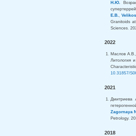
Н.Ю.
Возрас
супертеррейн
E.B.
,
Veliko
Granitoids a
Sciences. 202
2022
Маслов А.В.
Литология и
Characteris
10.31857/S0
2021
Дмитриева 
гетерогенно
Zagornaya N
Petrology. 20
2018