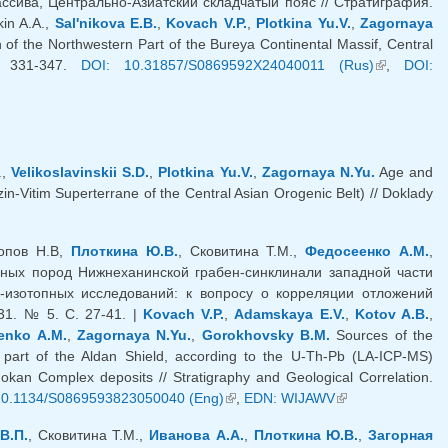
ссива, Центрально-Азиатский складчатый пояс // Стратиграфия.
in A.A.,
Sal'nikova E.B.
,
Kovach V.P.
,
Plotkina Yu.V.
,
Zagornaya
of the Northwestern Part of the Bureya Continental Massif, Central
P. 331-347.
DOI: 10.31857/S0869592X24040011 (Rus)
(link is
,
DOI:
external)
.,
Velikoslavinskii S.D.
,
Plotkina Yu.V.
,
Zagornaya N.Yu.
Age and
n-Vitim Superterrane of the Central Asian Orogenic Belt) // Doklady
Попов Н.В,
Плоткина Ю.В.
, Сковитина Т.М.,
Федосеенко А.М.
,
ных пород Нижнеханинской грабен-синклинали западной части
-изотопных исследований: к вопросу о корреляции отложений
31. № 5. С. 27-41. |
Kovach V.P.
,
Adamskaya E.V.
,
Kotov A.B.
,
enko A.M.
,
Zagornaya N.Yu.
,
Gorokhovsky B.M.
Sources of the
n part of the Aldan Shield, according to the U-Th-Pb (LA-ICP-MS)
dokan Complex deposits // Stratigraphy and Geological Correlation.
xternal)
10.1134/S0869593823050040 (Eng)
(link is external)
,
EDN: WIJAWV
(link is
external)
В.П.
, Сковитина Т.М.,
Иванова А.А.
,
Плоткина Ю.В.
,
Загорная