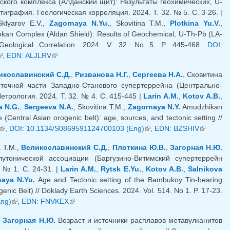
ского комплекса (Алданский щит): Результаты геохимических, U-
играфия. Геологическая корреляция. 2024. Т. 32. № 5. С. 3-26. |
Sklyarov E.V.,
Zagornaya N.Yu.
, Skovitina T.M.,
Plotkina Yu.V.
,
okan Complex (Aldan Shield): Results of Geochemical, U-Th-Pb (LA-
 Geological Correlation. 2024. V. 32. No 5. P. 445-468.
DOI:
link is external)
,
EDN: ALJLRV
(link is external)
икославинский С.Д.
,
Ризванова Н.Г.
,
Сергеева Н.А.
, Сковитина
точной части Западно-Станового супертеррейна (Центрально-
етрология. 2024. Т. 32. № 4. С. 415-445 |
Larin A.M.
,
Kotov A.B.
,
a N.G.
,
Sergeeva N.A.
, Skovitina T.M.,
Zagornaya N.Y.
Amudzhikan
(Central Asian orogenic belt): age, sources, and tectonic setting //
(link is external)
,
DOI: 10.1134/S0869591124700103 (Eng)
(link is external)
,
EDN: BZSHIV
(link is
external)
 Т.М.,
Великославинский С.Д.
,
Плоткина Ю.В.
,
Загорная Н.Ю.
утонической ассоциации (Баргузино-Витимский супертеррейн
 № 1. С. 24-31. |
Larin A.M.
,
Rytsk E.Yu.
,
Kotov A.B.
,
Salnikova
aya N.Yu.
Age and Tectonic setting of the Bambukoy Tin-bearing
nic Belt) // Doklady Earth Sciences. 2024. Vol. 514. No 1. P. 17-23.
ng)
(link is external)
,
EDN: FNVKEX
(link is external)
,
Загорная Н.Ю.
Возраст и источники расплавов метавулканитов