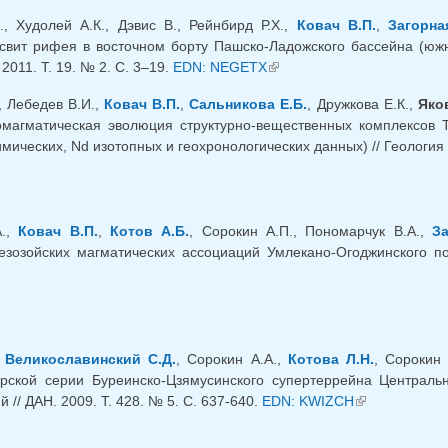
., Худолей А.К., Дэвис В., Рейнбирд Р.Х.,
Ковач В.П.
,
Загорна
свит рифея в восточном борту Пашско-Ладожского бассейна (южн
2011. Т. 19. № 2. С. 3–19.
EDN: NEGETX
(link is external)
, Лебедев В.И.,
Ковач В.П.
,
Сальникова Е.Б.
, Дружкова Е.К.,
Яко
омагматическая эволюция структурно-вещественных комплексов 
мических, Nd изотопных и геохронологических данных) // Геология 
А.,
Ковач В.П.
,
Котов А.Б.
, Сорокин А.П., Пономарчук В.А.,
З
езозойских магматических ассоциаций Умлекано-Огоджинского по
 is external)
,
Великославинский С.Д.
, Сорокин А.А.,
Котова Л.Н.
, Сорокин
рской серии Буреинско-Цзямусинского супертеррейна Центральн
 // ДАН. 2009. Т. 428. № 5. С. 637-640.
EDN: KWIZCH
(link is external