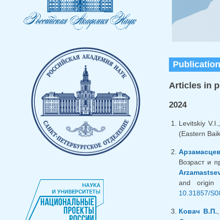
Publicatio
Articles in 
2024
Levitskiy V.I
(Eastern Baik
Арзамасцев
Возраст и п
Arzamastsev
and origin
10.31857/S0
Ковач В.П.