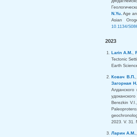
дягдаглейск
Геологическа
N.Yu.
Age and
Asian Orog
10.1134/S08
2023
Larin A.M.
,
Tectonic Set
Earth Scienc
Ковач В.П.
Загорная Н
Алданского 
удоканского
Berezkin V.I
Paleoprotero
geochronolog
2023. V. 31. 
Ларин А.М.