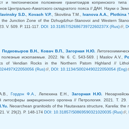
т и тектоническое положение гранитоидов копринского типа 
ов Центрально-Азиатского складчатого пояса // ДАН. Науки о Земле
slavinsky S.D.
,
Kovach V.P.
, Skovitina T.M.,
Ivanova A.A.
,
Plotkina 
t the Junction Zone of the Dzhugdzhur-Stanovoi and Western Stanov
3. V. 509. P. 111-117.
DOI: 10.31857/S268673972260237X (Rus)
(link
,
D
,
Подковыров В.Н.
,
Ковач В.П.
,
Загорная Н.Ю.
Литогеохимическ
 полезные ископаемые. 2022. № 6. С. 543-569. | Maslov A.V.,
Po
tics of Vendian Rocks in the Northern Patom Highland // Lit
024497X22050056 (Rus)
(link is external)
,
DOI: 10.1134/S0024490222050054 (Eng)
(
А.В.,
Гордон Ф.А.
, Лепехина Е.Н.,
Загорная Н.Ю.
Неоархейски
й литосферы аккреционного орогена // Петрология. 2021. Т. 29. 
.Yu.
Neoarchean granitoids of the Hautavaara structure, Karelia: the m
21. V. 29(2). P. 148-174
DOI: 10.31857/S0869590321020035 (Rus)
(lin
,