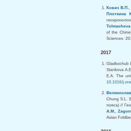
Ковач В.П.
Плоткина 
геохронологи
Tolmacheva 
of the Chine
Sciences. 201
2017
Gladkochub D
Starikova A.
E.A. The uni
10.1016/j.or
Великослав
Chung S.L. 
пояса) // Ге
A.M.
,
Zagor
Asian Foldbel