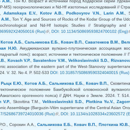
 А.М.
, Тон Ю. Возраст и источники пород Кодарской серии Удокан
P-MS) геохронологических и Nd-Hf изотопных исследований // Страт
,
Adamskaya E.V.
,
Kotov A.B.
,
Podkovyrov V.N.
,
Larin A.M.
, 
 A.M.
, Ton Y. Age and Sources of Rocks of the Kodar Group of the Ud
chronological and Nd-Hf Isotopic Studies // Stratigraphy and
869592X24050016 (Rus)
(link is external)
,
DOI: 10.1134/S0869593824700102 (Eng)
(
,
Котов А.Б.
,
Сальникова Е.Б.
,
Ковач В.П.
,
Саватенков В.М.
,
Вел
ная Н.Ю.
Амуджиканская вулкано-плутоническая ассоциация вос
ладчатый пояс): возраст, источники и тектоническое положение // П
.B.
,
Kovach V.P.
,
Savatenkov V.M.
,
Velikoslavinskii S.D.
,
Rizvanov
nic association of the eastern part of the West-Stanovoy superterrane 
24. V. 32. No 4. P. 502-533
DOI: 10.31857/S0869590324040015 (Rus)
,
Рыцк Е.Ю.
,
Котов А.Б.
,
Сальникова Е.Б.
,
Ковач В.П.
, Сковитина
тектоническое положение Бамбукойской оловоносной вулканопл
зиатского орогенного пояса) // ДАН. Науки о Земле. 2024. Т. 514.
 V.P.
, Skovitina T.M.,
Velikoslavinskii S.D.
,
Plotkina Yu.V.
,
Zagorn
nic Assemblage (Barguzin-Vitim superterrane of the Central Asian Oroge
57/S2686739724010036 (Rus)
(link is external)
,
DOI: 10.1134/s1028334x23602572 (E
Р.О., Сорокин А.А.,
Сальникова Е.Б.
,
Ковач В.П.
,
Плоткина Ю.В.