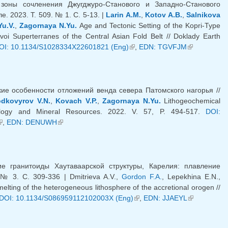
зоны сочленения Джугджуро-Станового и Западно-Станового
. 2023. Т. 509. № 1. С. 5-13. |
Larin A.M.
,
Kotov A.B.
,
Salnikova
Yu.V.
,
Zagornaya N.Yu.
Age and Tectonic Setting of the Kopri-Type
oi Superterranes of the Central Asian Fold Belt // Doklady Earth
 is external)
OI: 10.1134/S1028334X22601821 (Eng)
(link is external)
,
EDN: TGVFJM
(link is
external)
ие особенности отложений венда севера Патомского нагорья //
dkovyrov V.N.
,
Kovach V.P.
,
Zagornaya N.Yu.
Lithogeochemical
hology and Mineral Resources. 2022. V. 57, P. 494-517.
DOI:
link is external)
,
EDN: DENUWH
(link is external)
е гранитоиды Хаутаваарской структуры, Карелия: плавление
№ 3. С. 309-336 | Dmitrieva A.V.,
Gordon F.A.
, Lepekhina E.N.,
elting of the heterogeneous lithosphere of the accretional orogen //
k is external)
DOI: 10.1134/S086959112102003X (Eng)
(link is external)
,
EDN: JJAEYL
(link is
external)