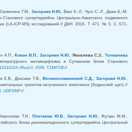
 Сковитина Т.М.,
Загорная Н.Ю.
, Ванг К.-Л., Чунг С.-Л., Джан Б.-М.
о-Станового супертеррейна Центрально-Азиатского подвижного
х (LA-ICP-MS) исследований // ДАН. 2016. Т. 471. № 5. С. 571-
ин А.П.,
Ковач В.П.
,
Загорная Н.Ю.
,
Яковлева С.З.
,
Толмачева
емпературного метаморфизма в Сутамском блоке Станового
1521015X (Rus)
(link is external)
,
EDN: TZMFCB
(link is external)
в Е.В., Донская Т.В.,
Великославинский С.Д.
,
Загорная Н.Ю.
,
метальных гранитов катугинского комплекса (Алданский щит) //
 external)
: UDFDNP
(link is external)
 Кирнозова Т.И.,
Плоткина Ю.В.
,
Загорная Н.Ю.
, Фугзан М.М.,
атайского блока раннекаледонского супертеррейна Центральной