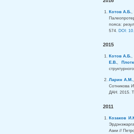
2016
Котов А.Б.
,
Палеопротер
пояса: резу
574.
DOI: 10
2015
Котов А.Б.
Е.В.
,
Плотк
структурного
Ларин А.М.
Сотникова И
ДАН. 2015. Т
2011
Козаков И.
Эрдэнэжарга
Азии // Петр