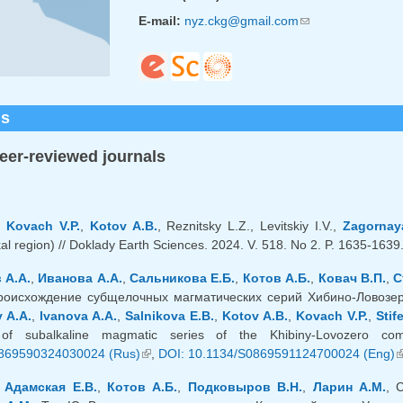
E-mail:
nyz.ckg@gmail.com
(link sends e-mail)
ns
peer-reviewed journals
.,
Kovach V.P.
,
Kotov A.B.
, Reznitsky L.Z., Levitskiy I.V.,
Zagornay
al region) // Doklady Earth Sciences. 2024. V. 518. No 2. P. 1635-1639
 А.А.
,
Иванова А.А.
,
Сальникова Е.Б.
,
Котов А.Б.
,
Ковач В.П.
,
С
роисхождение субщелочных магматических серий Хибино-Ловозерск
 A.A.
,
Ivanova A.A.
,
Salnikova E.B.
,
Kotov A.B.
,
Kovach V.P.
,
Stif
 of subalkaline magmatic series of the Khibiny-Lovozero c
869590324030024 (Rus)
(link is external)
,
DOI: 10.1134/S0869591124700024 (Eng)
(
,
Адамская Е.В.
,
Котов А.Б.
,
Подковыров В.Н.
,
Ларин А.М.
, 