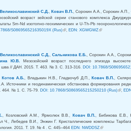
Великославинский С.Д.
,
Ковач В.П.
, Сорокин А.А., Сорокин А.П.,
озойский возраст зейской серии станового комплекса Джугджур
льтаты Sm-Nd изотопно-геохимических и U-Th-Pb геохронологически
.7868/S086956521635019X (Rus)
(link is external)
,
EDN: XGWGWZ
(link is external)
,
Великославинский С.Д.
,
Сальникова Е.Б.
, Сорокин А.А., Сорок
ина Ю.В.
Мезозойский возраст последнего эпизода высокот
 шва // ДАН. 2015. Т. 463. № 3. С. 313-316.
DOI: 10.7868/S08695652
,
Котов А.Б.
, Владыкин Н.В., Гладкочуб Д.П.,
Ковач В.П.
, Скляро
.А. Источники и геодинамическая обстановка формирования редко
. 464. № 1. С. 75-79.
DOI: 10.7868/S0869565215250210 (Rus)
(link is
,
EDN
К.
, Козловский А.М., Ярмолюк В.В.,
Ковач В.П.
, Бибикова Е.В.,
л Ч., Лебедев В.И., Энжин Г. Кристаллические комплексы Тарбаг
ология. 2011. Т. 19. № 4 . С. 445–464
EDN: NWDDSZ
(link is external)