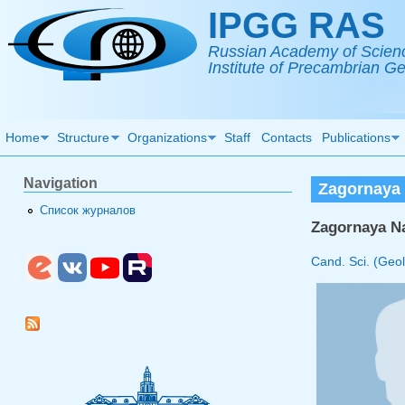
Skip to main content
IPGG RAS
Russian Academy of Scien
Institute of Precambrian 
Home
Structure
Organizations
Staff
Contacts
Publications
Navigation
Zagornaya 
Список журналов
Zagornaya N
Cand. Sci. (Geol