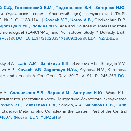
й С.Д.
,
Гороховский Б.М.
,
Подковыров В.Н.
,
Загорная Н.Ю.
,
и (Удоканская серия, Алданский щит): результаты U-Th-Pb
2. № 2. С. 1138-1141 |
Kovach V.P.
,
Kotov A.B.
, Gladkochub D.P.,
agornaya N.Yu.
,
Plotkina Yu.V.
Age and Sources of Metasandstone
hronological (LA-ICP-MS) and Nd Isotope Study // Doklady Earth
(Rus)
(link is external)
,
DOI: 10.1134/S1028334X18090155
(link is external)
,
EDN: YZADBZ
(link i
external
vsky S.A.,
Larin A.M.
,
Salnikova E.B.
, Saveleva V.B., Sharygin V.V.,
ova E.P.,
Kovach V.P.
,
Zagornaya N.Yu.
, Alymova N.V., Khromova
n age and genesis // Ore Geol. Rev. 2017. V. 91. P. 246-263
DOI:
А.А.,
Сальникова Е.Б.
,
Ларин А.М.
,
Загорная Н.Ю.
, Wang K.L.,
комплекса (восточная часть Центрально-Азиатского складчатого
ovach V.P.
,
Tolmacheva E.V.
, Sorokin, A.A.
Sal'nikova E.B.
,
Larin
e Stanovoi Metamorphic Complex in the Eastern Part of the Central
040075 (Rus)
(link is external)
,
EDN: YUPZSH
(link is external)