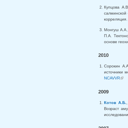
Купцова А.В
салминской 
корреляция. 
Монгуш А.А.
П.А. Тектон
основе геохи
2010
Сорокин А.
источники м
NCAVVR
(link
2009
Котов А.Б.
Возраст аму
исследований