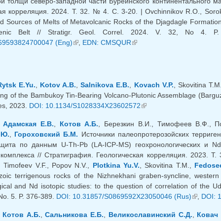
ой толщи северо-западной части Буреинского континентального ма
я корреляция. 2024. Т. 32. № 4. C. 3-20. | Ovchinnikov R.O., Sorok
 Sources of Melts of Metavolcanic Rocks of the Djagdagle Formation 
enic Belt // Stratigr. Geol. Correl. 2024. V. 32, No 4. 
69593824700047 (Eng)
(link is external)
,
EDN: CMSQUR
(link is external)
Rytsk E.Yu.
,
Kotov A.B.
,
Salnikova E.B.
,
Kovach V.P.
, Skovitina T.M
ting of the Bambukoy Tin-Bearing Volcano-Plutonic Assemblage (Barguzi
es, 2023.
DOI: 10.1134/S1028334X23602572
(link is external)
,
Адамская Е.В.
,
Котов А.Б.
, Березкин В.И., Тимофеев В.Ф., 
.Ю.
,
Гороховский Б.М.
Источники палеопротерозойских терриген
щита по данным U-Th-Pb (LA-ICP-MS) геохронологических и Nd
 комплекса // Стратиграфия. Геологическая корреляция. 2023. Т. 
., Timofeev V.F., Popov N.V.,
Plotkina Yu.V.
, Skovitina T.M.,
Fedose
zoic terrigenous rocks of the Nizhnekhani graben-syncline, wester
ical and Nd isotopic studies: to the question of correlation of the U
No. 5. P. 376-389.
DOI: 10.31857/S0869592X23050046 (Rus)
(link is e
,
DOI: 
,
Котов А.Б.
,
Сальникова Е.Б.
,
Великославинский С.Д.
,
Ковач 