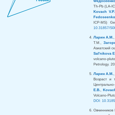
Федосеенко
Th-Pb (LA-IC
Kovach V.P.
Fedoseenko
ICP-MS) Geo
10.31857/S0
Ларин А.М.
Т.М.,
Загор
Азиатский ск
Sal'nikova E
volcano-pluto
Petrology. 20
Ларин А.М.
Возраст и 
Центрально-А
E.B.
,
Kovach
Volcano-Pluto
DOI: 10.318
Овчинников 