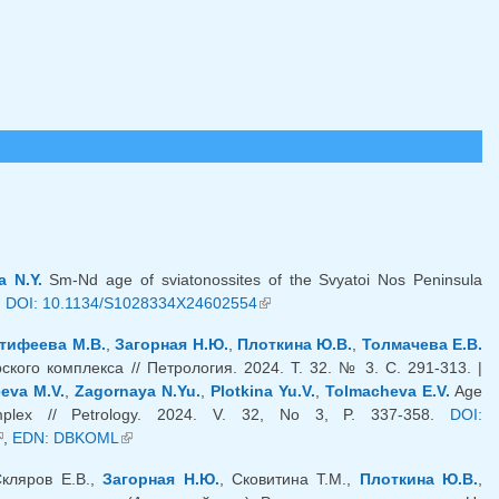
a N.Y.
Sm-Nd age of sviatonossites of the Svyatoi Nos Peninsula
.
DOI: 10.1134/S1028334X24602554
(link is external)
тифеева М.В.
,
Загорная Н.Ю.
,
Плоткина Ю.В.
,
Толмачева Е.В.
ого комплекса // Петрология. 2024. Т. 32. № 3. С. 291-313. |
eeva M.V.
,
Zagornaya N.Yu.
,
Plotkina Yu.V.
,
Tolmacheva E.V.
Age
omplex // Petrology. 2024. V. 32, No 3, P. 337-358.
DOI:
link is external)
,
EDN: DBKOML
(link is external)
Скляров Е.В.,
Загорная Н.Ю.
, Сковитина Т.М.,
Плоткина Ю.В.
,